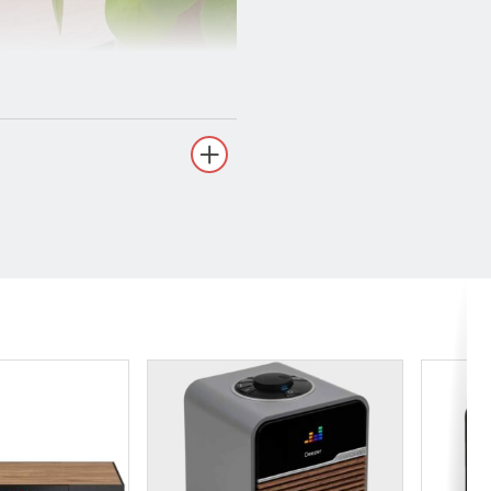
pöytäradio
imillä esiasetuksilla, ja se