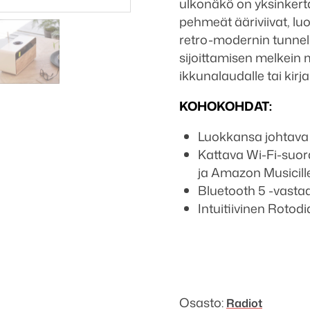
ulkonäkö on yksinkertai
pehmeät ääriviivat, l
retro-modernin tunnel
sijoittamisen melkein m
ikkunalaudalle tai kirja
KOHOKOHDAT:
Luokkansa johtava 
Kattava Wi-Fi-suora
ja Amazon Musicille
Bluetooth 5 -vasta
Intuitiivinen Rotod
Osasto:
Radiot