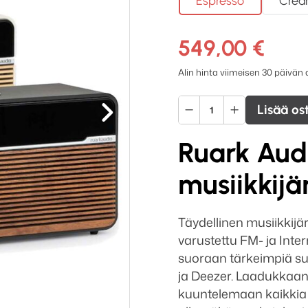
Espresso
Cre
549,00
€
Alin hinta viimeisen 30 päivän
Seuraava
Ruark
Lisää os
Audio
R2Mk4
Ruark Aud
radio
määrä
musiikkijä
Täydellinen musiikkijä
varustettu FM- ja Intern
suoraan tärkeimpiä su
ja Deezer. Laadukkaan
kuuntelemaan kaikkia m