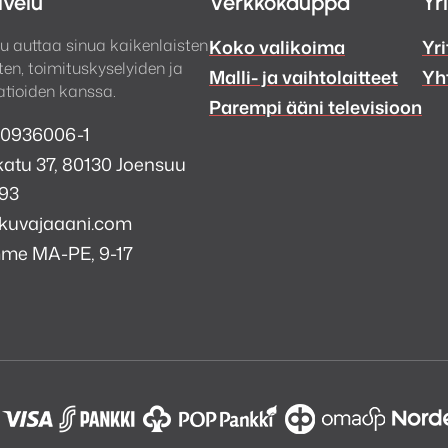
lvelu
Verkkokauppa
Yr
änen. Lineaarinen vahvistin yhdistettynä NS+-ajurei
u auttaa sinua kaikenlaisten
Koko valikoima
Yri
aa täydellisen äänitasapainon musiikista ja puhutust
en, toimituskyselyiden ja
Malli- ja vaihtolaitteet
Yh
tasoilla. R2 on erinomainen tapa rentoutua ja rentou
tioiden kanssa.
Parempi ääni televisioon
 0936006-1
atu 37, 80130 Joensuu
993
kuvajaaani.com
mme MA-PE, 9-17
a
i
k
tagram