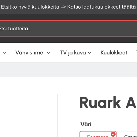
Etsitkö hyviä kuulokkeita –> Katso laatukuulokkeet
täältä
t
Vahvistimet
TV ja kuva
Kuulokkeet
Ruark A
Väri