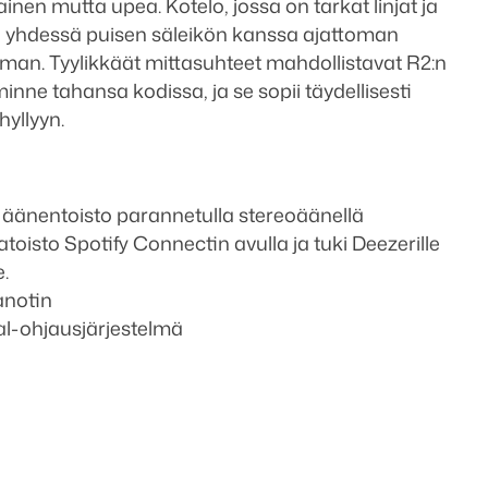
nen mutta upea. Kotelo, jossa on tarkat linjat ja
uo yhdessä puisen säleikön kanssa ajattoman
man. Tyylikkäät mittasuhteet mahdollistavat R2:n
inne tahansa kodissa, ja se sopii täydellisesti
hyllyyn.
äänentoisto parannetulla stereoäänellä
toisto Spotify Connectin avulla ja tuki Deezerille
.
anotin
ial-ohjausjärjestelmä