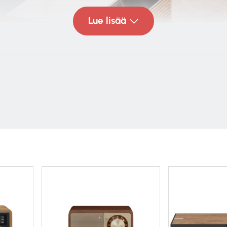
Lue lisää
 järjestelmä – Ruark R2 
elmä, pöytäradio R2 on varustettu FM- ja Internet-viritt