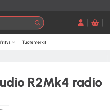
Kun tuloksia tulee, voit selata ni
Haku
Yritys
Tuotemerkit
udio R2Mk4 radio