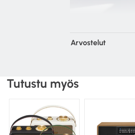
Arvostelut
Tutustu myös
Täydellinen
Täydellinen musiikkijärjest