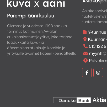
Asiakaspa
selkeän ja vaivattoman ä
Asiakaspalvel
taajuuskorjaukseen tarjo
Parempi ääni kuuluu
tuotekysymyst
kaikilla äänenvoimakkuus
tuotereklamaa
hektisessä maailmassa.
Olemme jo vuodesta 1993 saakka
toiminut kotimainen AV-alan
Y-tunnus
erikoisasiantuntijayritys, joka tarjoaa
Kuurnank
laadukkaita kuva- ja
013 122 
äänentoistoratkaisuja koteihin ja
myynti@
yrityksille avaimet käteen -periaatteella
Palvele
Kuva
Kuv
ja
ja
Ääni
Ään
Faceboo
Ins