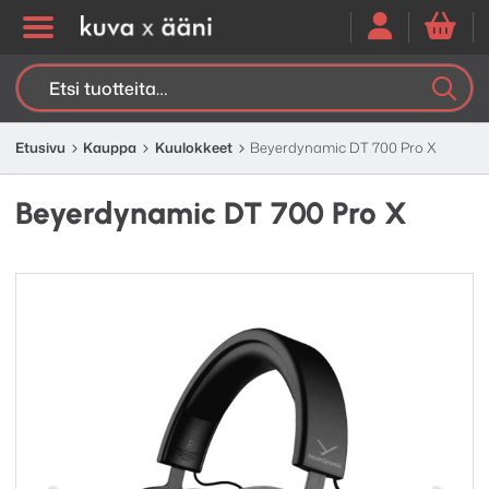
Etsi:
K
H
Etusivu
Kauppa
Kuulokkeet
Beyerdynamic DT 700 Pro X
Beyerdynamic DT 700 Pro X
Edellinen
Seuraav