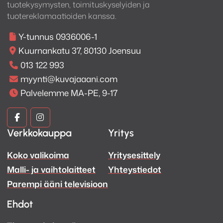
tuotekysymysten, toimituskyselyiden ja
tuotereklamaatioiden kanssa.
Y-tunnus 0936006-1
Kuurnankatu 37, 80130 Joensuu
013 122 993
myynti@kuvajaaani.com
Palvelemme MA-PE, 9-17
Kuva
Kuva
Verkkokauppa
Yritys
ja
ja
Koko valikoima
Yritysesittely
Ääni
Ääni
Malli- ja vaihtolaitteet
Yhteystiedot
Facebook
Instagram
Parempi ääni televisioon
Ehdot