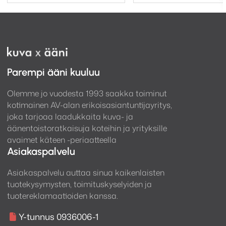
ulkohalkaisija:
309 x 309 mm
Kiinnitystyyppi: 3-asentoinen
Tri-Grip
dog
kiinnitys
Rakennusmateriaali: Mineral filled ABS, RoHS
compliant
Paino: 3.74 kg
Parempi ääni kuuluu
Pre-Construction Bracket:
CB10 Pre-
Construction Bracket (Light Brown)
Olemme jo vuodesta 1993 saakka toiminut
Hinta/kpl
kotimainen AV-alan erikoisasiantuntijayritys,
joka tarjoaa laadukkaita kuva- ja
äänentoistoratkaisuja koteihin ja yrityksille
avaimet käteen -periaatteella
Asiakaspalvelu
Asiakaspalvelu auttaa sinua kaikenlaisten
tuotekysymysten, toimituskyselyiden ja
tuotereklamaatioiden kanssa.
Y-tunnus 0936006-1