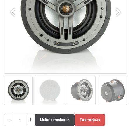
Edellinen
Seuraav
Monitor
Lisää ostoskoriin
Tee tarjous
Audio