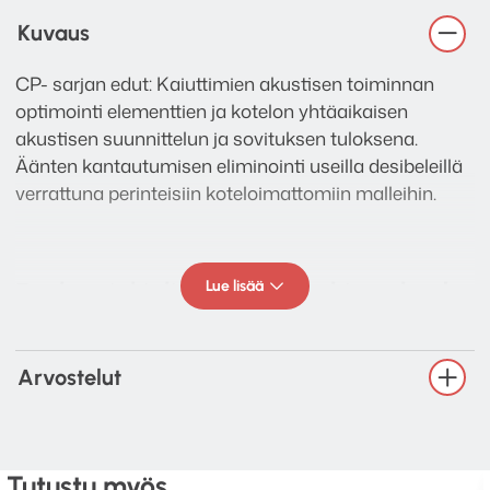
Kuvaus
CP- sarjan edut: Kaiuttimien akustisen toiminnan
optimointi elementtien ja kotelon yhtäaikaisen
akustisen suunnittelun ja sovituksen tuloksena.
Äänten kantautumisen eliminointi useilla desibeleillä
verrattuna perinteisiin koteloimattomiin malleihin.
Lue lisää
Englanninkielisen asennusohjeen löydät
dropbox linkin kautta
TÄÄLTÄ!
Arvostelut
Tekniset tiedot:
Taajuusvaste: 50 Hz – 25 kHz
Tutustu myös