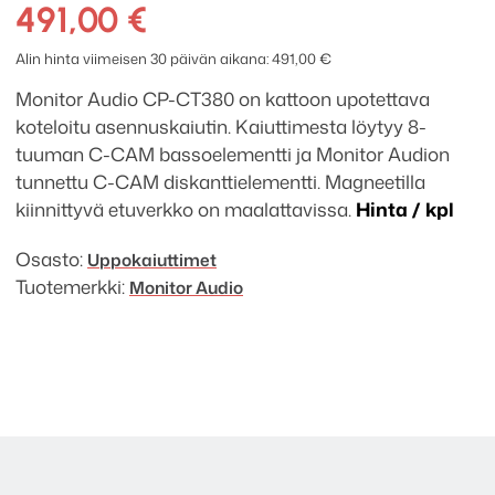
CP-
491,00
€
CT380
koteloitu
Alin hinta viimeisen 30 päivän aikana:
491,00
€
uppokaiutin
Monitor Audio CP-CT380 on kattoon upotettava
määrä
koteloitu asennuskaiutin. Kaiuttimesta löytyy 8-
tuuman C-CAM bassoelementti ja Monitor Audion
tunnettu C-CAM diskanttielementti. Magneetilla
kiinnittyvä etuverkko on maalattavissa.
Hinta / kpl
Osasto:
Uppokaiuttimet
Tuotemerkki:
Monitor Audio