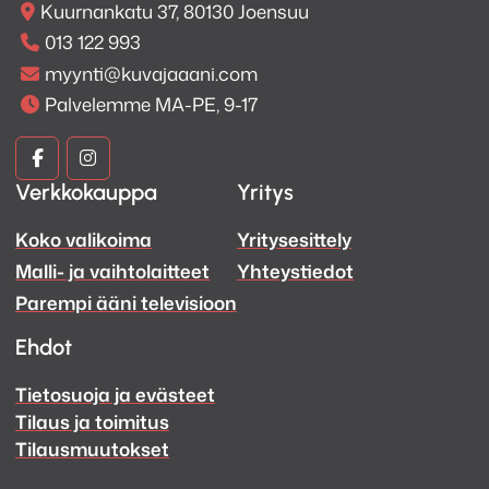
Kuurnankatu 37, 80130 Joensuu
013 122 993
myynti@kuvajaaani.com
Palvelemme MA-PE, 9-17
Kuva
Kuva
Verkkokauppa
Yritys
ja
ja
Koko valikoima
Yritysesittely
Ääni
Ääni
Malli- ja vaihtolaitteet
Yhteystiedot
Facebook
Instagram
Parempi ääni televisioon
Ehdot
Tietosuoja ja evästeet
Tilaus ja toimitus
Tilausmuutokset