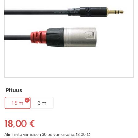
Pituus
1,5 m
3 m
18,00
€
Alin hinta viimeisen 30 päivän aikana:
18,00
€