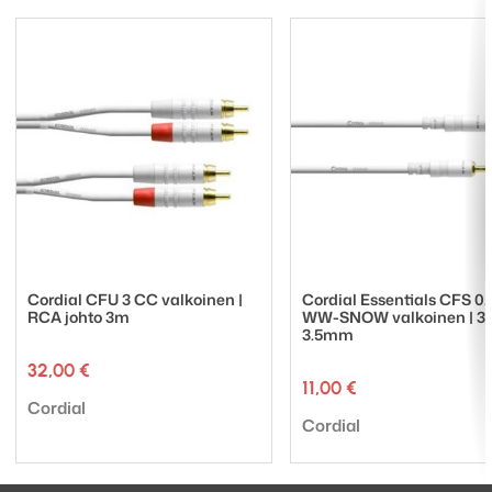
Cordial CFU 3 CC valkoinen |
Cordial Essentials CFS 0.
RCA johto 3m
WW-SNOW valkoinen | 3
3.5mm
32,00
€
11,00
€
Tuotemerkki:
Cordial
Tuotemerkki:
Cordial