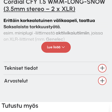
Cordial CFY 1.5 WMM-LONG-SNOW
(3.5mm stereo – 2 x XLR)
Erittäin korkealatuinen välikaapeli, taattua
Saksalaista tarkkuustyötä.
esim. miniplugi -liittimestä
aktiivikaiutiimiin
, joissa
on XLR-liittimet (mm.
Genelec
)
Lue lisää
3.5mm stereo – 2 x XLR
pituus: 1.5m tai 3m
1 kpl / stereokaapeli
Tekniset tiedot
Väri: musta
Arvostelut
Tutustu myös