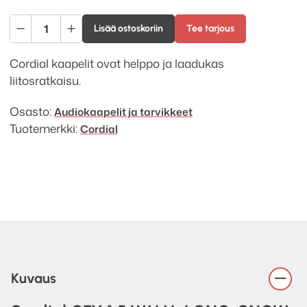
Cordial
Lisää ostoskoriin
Tee tarjous
CFY
1.5
Cordial kaapelit ovat helppo ja laadukas
WMM
liitosratkaisu.
LONG
Musta
Osasto:
Audiokaapelit ja tarvikkeet
(3.5mm
Tuotemerkki:
Cordial
stereo
-
2
x
XLR)
määrä
Kuvaus