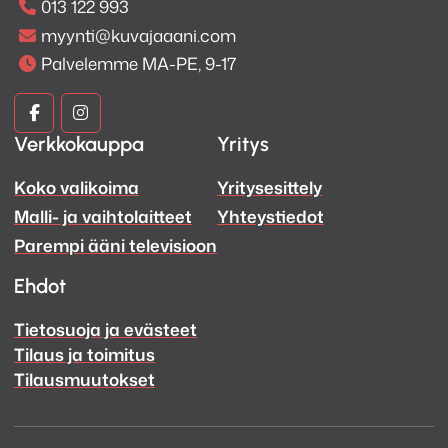
013 122 993
myynti@kuvajaaani.com
Palvelemme MA-PE, 9-17
Kuva
Kuva
Verkkokauppa
Yritys
ja
ja
Koko valikoima
Yritysesittely
Ääni
Ääni
Malli- ja vaihtolaitteet
Yhteystiedot
Facebook
Instagram
Parempi ääni televisioon
Ehdot
Tietosuoja ja evästeet
Tilaus ja toimitus
Tilausmuutokset