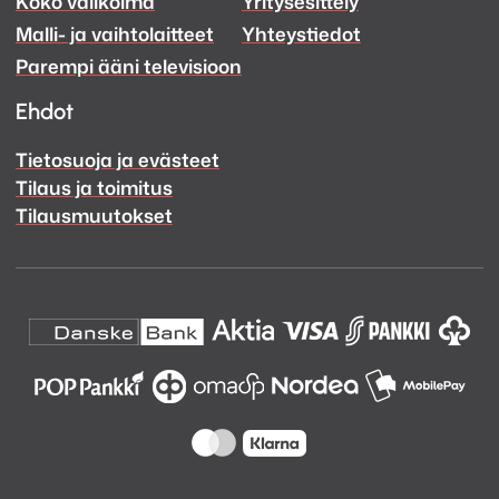
Koko valikoima
Yritysesittely
Ääni
Ääni
Malli- ja vaihtolaitteet
Yhteystiedot
Facebook
Instagram
Parempi ääni televisioon
Ehdot
Tietosuoja ja evästeet
Tilaus ja toimitus
Tilausmuutokset