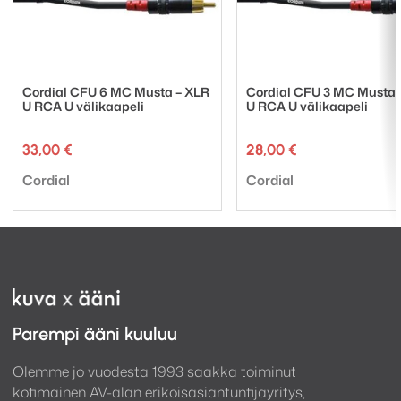
Cordial CFU 6 MC Musta – XLR
Cordial CFU 3 MC Musta 
U RCA U välikaapeli
U RCA U välikaapeli
33,00
€
28,00
€
Tuotemerkki:
Tuotemerkki:
Cordial
Cordial
Parempi ääni kuuluu
Olemme jo vuodesta 1993 saakka toiminut
kotimainen AV-alan erikoisasiantuntijayritys,