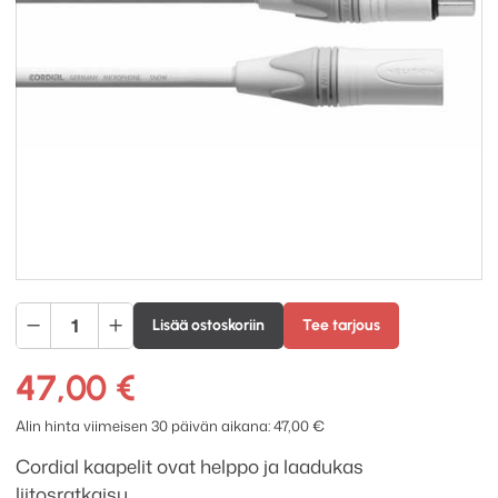
Cordial
Lisää ostoskoriin
Tee tarjous
CXM
2.5
47,00
€
FM-
SNOW
Alin hinta viimeisen 30 päivän aikana:
47,00
€
välikaapeli
Cordial kaapelit ovat helppo ja laadukas
2.5m
liitosratkaisu.