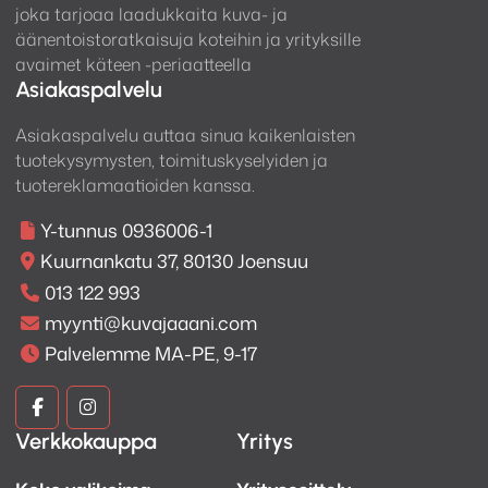
joka tarjoaa laadukkaita kuva- ja
äänentoistoratkaisuja koteihin ja yrityksille
avaimet käteen -periaatteella
Asiakaspalvelu
Asiakaspalvelu auttaa sinua kaikenlaisten
tuotekysymysten, toimituskyselyiden ja
tuotereklamaatioiden kanssa.
Y-tunnus 0936006-1
Kuurnankatu 37, 80130 Joensuu
013 122 993
myynti@kuvajaaani.com
Palvelemme MA-PE, 9-17
Kuva
Kuva
Verkkokauppa
Yritys
ja
ja