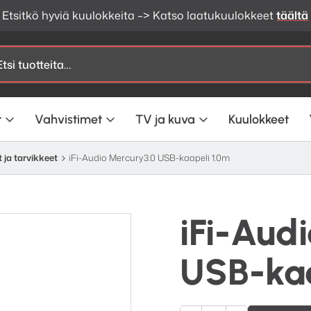
Etsitkö hyviä kuulokkeita –> Katso laatukuulokkeet
täältä
t
Vahvistimet
TV ja kuva
Kuulokkeet
 ja tarvikkeet
iFi-Audio Mercury3.0 USB-kaapeli 1.0m
iFi-Aud
USB-kaa