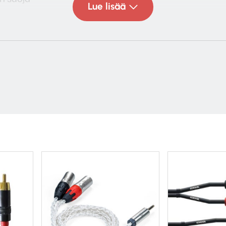
Lue lisää
0V
B-liittimet
hm
g