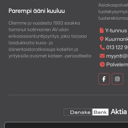
Asiakaspalvel
Parempi ääni kuuluu
tuotekysymyst
tuotereklamaa
Olemme jo vuodesta 1993 saakka
toiminut kotimainen AV-alan
Y-tunnus
erikoisasiantuntijayritys, joka tarjoaa
Kuurnank
laadukkaita kuva- ja
013 122 
äänentoistoratkaisuja koteihin ja
myynti@
yrityksille avaimet käteen -periaatteella
Palvele
Kuva
Kuv
ja
ja
Ääni
Ään
Faceboo
Ins