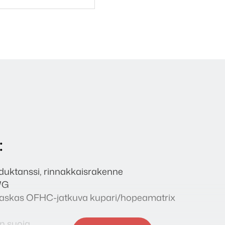
:
duktanssi, rinnakkaisrakenne
WG
 Raskas OFHC-jatkuva kupari/hopeamatrix
n suoja