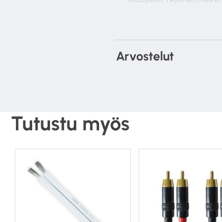
Impedanssi: 90 Ohms
AC-kipinäeristys: 150
Liittimet: iFi ‘FINAL’ US
Eristysvastus: 100Mo
Arvostelut
Vetolujuus: 1500PSI
Pituus/Paino: 1.0m/115
Tutustu myös