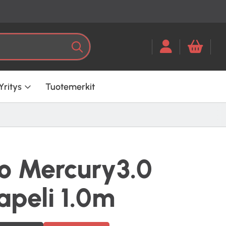
Kun tuloksia tulee, voit selata ni
Haku
Yritys
Tuotemerkit
io Mercury3.0
peli 1.0m