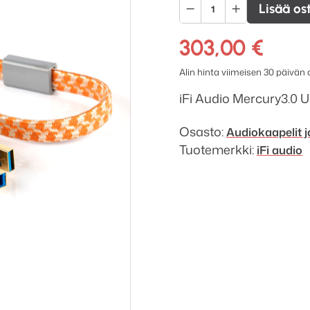
iFi-
Lisää os
Audio
Mercury3.0
303,00
€
USB-
Alin hinta viimeisen 30 päivän
kaapeli
1.0m
iFi Audio Mercury3.0 U
määrä
Osasto:
Audiokaapelit j
Tuotemerkki:
iFi audio