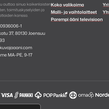
u auttaa sinua kaikenlaisten
Koko valikoima
Yri
en, toimituskyselyiden ja
Malli- ja vaihtolaitteet
Yh
tioiden kanssa.
Parempi ääni televisioon
 0936006-1
atu 37, 80130 Joensuu
993
kuvajaaani.com
mme MA-PE, 9-17
a
i
k
tagram