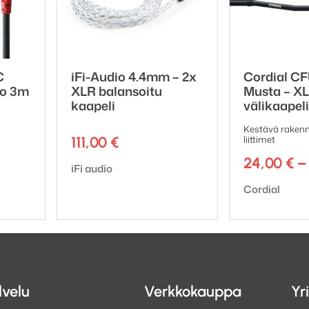
C
iFi-Audio 4.4mm – 2x
Cordial CF
to 3m
XLR balansoitu
Musta – X
kaapeli
välikaapeli
Kestävä rakenne
111,00
€
liittimet
24,00
€
–
Tuotemerkki:
iFi audio
Tuotemerkki:
Cordial
lvelu
Verkkokauppa
Yr