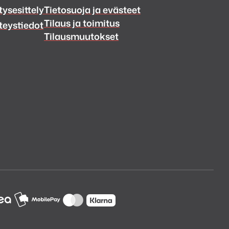
tysesittely
Tietosuoja ja evästeet
Tilaus ja toimitus
teystiedot
Tilausmuutokset