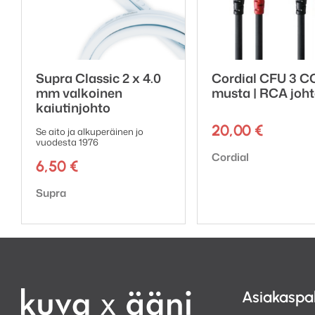
Supra Classic 2 x 4.0
Cordial CFU 3 C
mm valkoinen
musta | RCA joh
kaiutinjohto
20,00
€
Se aito ja alkuperäinen jo
vuodesta 1976
Tuotemerkki:
Cordial
6,50
€
Tuotemerkki:
Supra
Asiakaspa