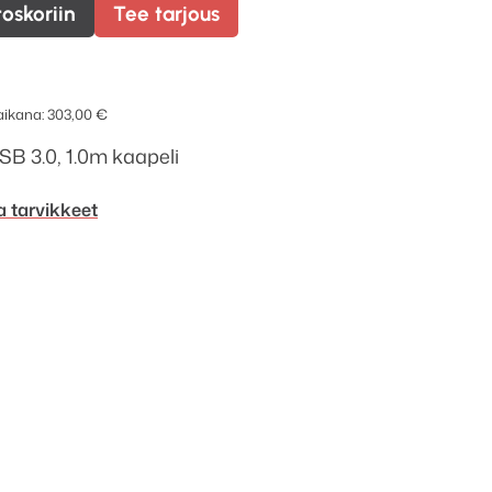
toskoriin
Tee tarjous
 aikana:
303,00
€
SB 3.0, 1.0m kaapeli
a tarvikkeet