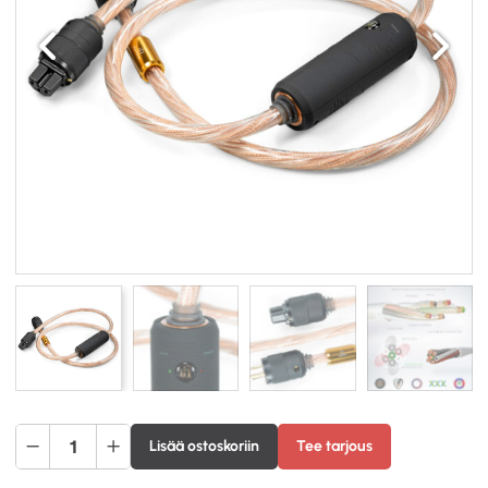
Edellinen
Seuraav
iFi-
Lisää ostoskoriin
Tee tarjous
Audio