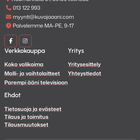
013 122 993
myynti@kuvajaaani.com
Palvelemme MA-PE, 9-17
Kuva
Kuva
Verkkokauppa
Yritys
ja
ja
Koko valikoima
Yritysesittely
Ääni
Ääni
Malli- ja vaihtolaitteet
Yhteystiedot
Facebook
Instagram
Parempi ääni televisioon
Ehdot
Tietosuoja ja evästeet
Tilaus ja toimitus
Tilausmuutokset