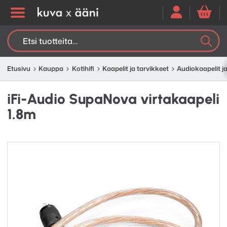
Etsi:
K
H
Etusivu
Kauppa
Kotihifi
Kaapelit ja tarvikkeet
Audiokaapelit ja
iFi-Audio SupaNova virtakaapeli
1.8m