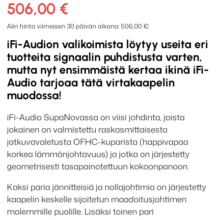
SupaNova
506,00
€
virtakaapeli
1.8m
Alin hinta viimeisen 30 päivän aikana:
506,00
€
määrä
iFi-Audion valikoimista löytyy useita eri
tuotteita signaalin puhdistusta varten,
mutta nyt ensimmäistä kertaa ikinä iFi-
Audio tarjoaa tätä virtakaapelin
muodossa!
iFi-Audio SupaNovassa on viisi johdinta, joista
jokainen on valmistettu raskasmittaisesta
jatkuvavaletusta OFHC-kuparista (happivapaa
korkea lämmönjohtavuus) ja jotka on järjestetty
geometrisesti tasapainotettuun kokoonpanoon.
Kaksi paria jännitteisiä ja nollajohtimia on järjestetty
kaapelin keskelle sijoitetun maadoitusjohtimen
molemmille puolille. Lisäksi toinen pari