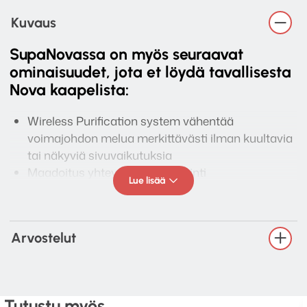
Kuvaus
SupaNovassa on myös seuraavat
ominaisuudet, jota et löydä tavallisesta
Nova kaapelista:
Wireless Purification system vähentää
voimajohdon melua merkittävästi ilman kuultavia
tai näkyviä sivuvaikutuksia
Maadoitus yhteyden diagnosointi
Lue lisää
Napaisuuden tunnistus varmistaa oikean
napaisuuden
Ylijännitesuojaus, automaattinen tunnistus- ja
Arvostelut
katkaisupiiri laitteidesi suojaamiseksi
Tutustu myös