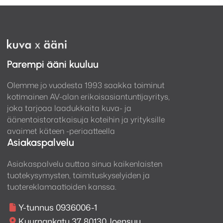
Parempi ääni kuuluu
Olemme jo vuodesta 1993 saakka toiminut
kotimainen AV-alan erikoisasiantuntijayritys,
joka tarjoaa laadukkaita kuva- ja
äänentoistoratkaisuja koteihin ja yrityksille
avaimet käteen -periaatteella
Asiakaspalvelu
Asiakaspalvelu auttaa sinua kaikenlaisten
tuotekysymysten, toimituskyselyiden ja
tuotereklamaatioiden kanssa.
Y-tunnus 0936006-1
Kuurnankatu 37, 80130 Joensuu