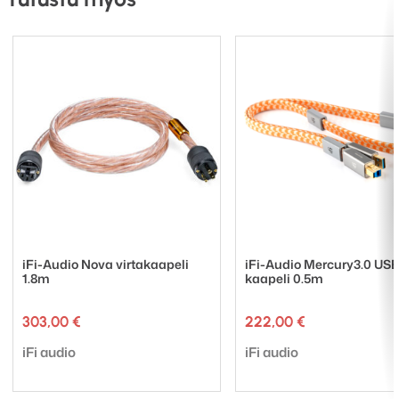
iFi-Audio Nova virtakaapeli
iFi-Audio Mercury3.0 USB
1.8m
kaapeli 0.5m
303,00
€
222,00
€
Tuotemerkki:
Tuotemerkki:
iFi audio
iFi audio