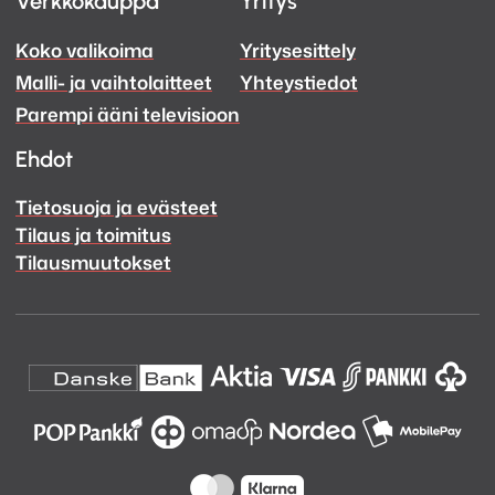
Verkkokauppa
Yritys
ja
ja
Koko valikoima
Yritysesittely
Ääni
Ääni
Malli- ja vaihtolaitteet
Yhteystiedot
Facebook
Instagram
Parempi ääni televisioon
Ehdot
Tietosuoja ja evästeet
Tilaus ja toimitus
Tilausmuutokset