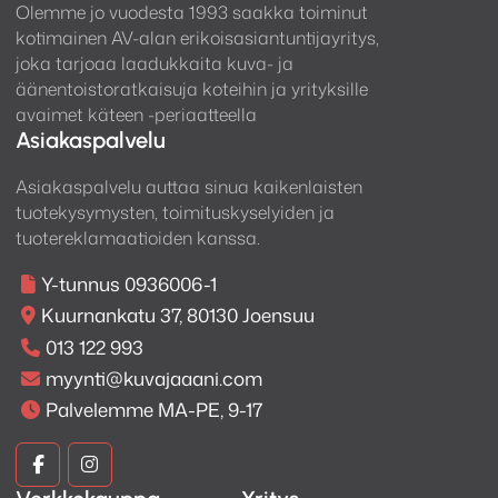
Olemme jo vuodesta 1993 saakka toiminut
kotimainen AV-alan erikoisasiantuntijayritys,
joka tarjoaa laadukkaita kuva- ja
äänentoistoratkaisuja koteihin ja yrityksille
avaimet käteen -periaatteella
Asiakaspalvelu
Asiakaspalvelu auttaa sinua kaikenlaisten
tuotekysymysten, toimituskyselyiden ja
tuotereklamaatioiden kanssa.
Y-tunnus 0936006-1
Kuurnankatu 37, 80130 Joensuu
013 122 993
myynti@kuvajaaani.com
Palvelemme MA-PE, 9-17
Kuva
Kuva