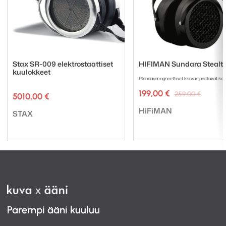
Stax SR-009 elektrostaattiset
HIFIMAN Sundara Stealt
kuulokkeet
Planaarimagneettiset korvan peittävät ku
Alkupe
Nykyi
199,00
€
259,00
€
5010,00
€
hinta
hinta
Tuotemerkki:
oli:
on:
HiFiMAN
Tuotemerkki:
STAX
259,00
199,00 
Parempi ääni kuuluu