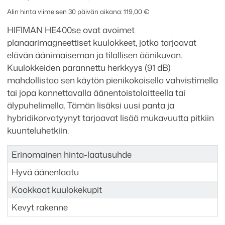
hinta
hinta
Alin hinta viimeisen 30 päivän aikana:
119,00
€
oli:
on:
HIFIMAN HE400se ovat avoimet
129,00 €.
119,00 €.
planaarimagneettiset kuulokkeet, jotka tarjoavat
elävän äänimaiseman ja tilallisen äänikuvan.
Kuulokkeiden parannettu herkkyys (91 dB)
mahdollistaa sen käytön pienikokoisella vahvistimella
tai jopa kannettavalla äänentoistolaitteella tai
älypuhelimella. Tämän lisäksi uusi panta ja
hybridikorvatyynyt tarjoavat lisää mukavuutta pitkiin
kuunteluhetkiin.
Erinomainen hinta-laatusuhde
Hyvä äänenlaatu
Kookkaat kuulokekupit
Kevyt rakenne