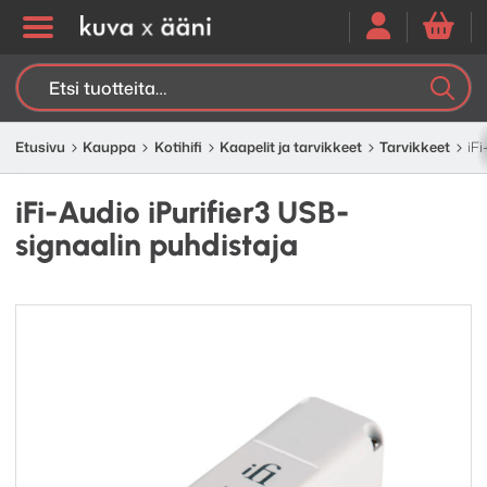
Etsi:
K
H
Etusivu
Kauppa
Kotihifi
Kaapelit ja tarvikkeet
Tarvikkeet
iFi
iFi-Audio iPurifier3 USB-
signaalin puhdistaja