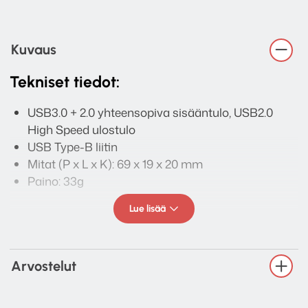
Kuvaus
Tekniset tiedot:
USB3.0 + 2.0 yhteensopiva sisääntulo, USB2.0
High Speed ulostulo
USB Type-B liitin
Mitat (P x L x K): 69 x 19 x 20 mm
Paino: 33g
Lue lisää
Arvostelut