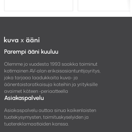
Parempi ääni kuuluu
Olemme jo vuodesta 1993 saakka toiminut
kotimainen AV-alan erikoisasiantuntijayritys,
joka tarjoaa laadukkaita kuva- ja
äänentoistoratkaisuja koteihin ja yrityksille
avaimet käteen -periaatteella
Asiakaspalvelu
Asiakaspalvelu auttaa sinua kaikenlaisten
tuotekysymysten, toimituskyselyiden ja
tuotereklamaatioiden kanssa.