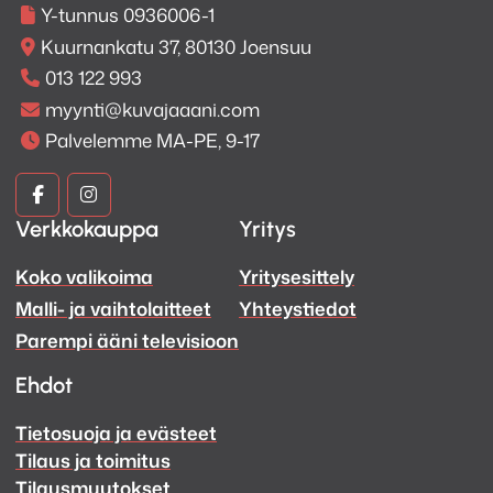
Y-tunnus 0936006-1
Kuurnankatu 37, 80130 Joensuu
013 122 993
myynti@kuvajaaani.com
Palvelemme MA-PE, 9-17
Kuva
Kuva
Verkkokauppa
Yritys
ja
ja
Koko valikoima
Yritysesittely
Ääni
Ääni
Malli- ja vaihtolaitteet
Yhteystiedot
Facebook
Instagram
Parempi ääni televisioon
Ehdot
Tietosuoja ja evästeet
Tilaus ja toimitus
Tilausmuutokset