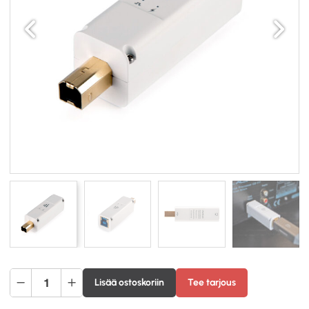
Edellinen
Seuraav
iFi-
Lisää ostoskoriin
Tee tarjous
Audio