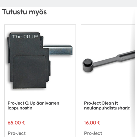
Tutustu myös
Pro-Ject Q Up äänivarren
Pro-Ject Clean It
loppunostin
neulanpuhdistusharja
65,00
€
16,00
€
Tuotemerkki:
Tuotemerkki:
Pro-Ject
Pro-Ject