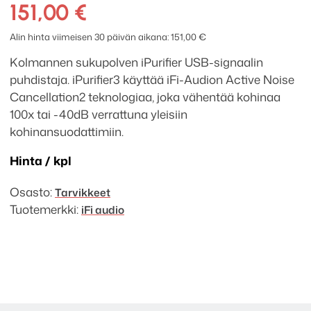
iPurifier3
151,00
€
USB-
signaalin
Alin hinta viimeisen 30 päivän aikana:
151,00
€
puhdistaja
Kolmannen sukupolven iPurifier USB-signaalin
määrä
puhdistaja. iPurifier3 käyttää iFi-Audion Active Noise
Cancellation2 teknologiaa, joka vähentää kohinaa
100x tai -40dB verrattuna yleisiin
kohinansuodattimiin.
Hinta / kpl
Osasto:
Tarvikkeet
Tuotemerkki:
iFi audio