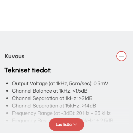
Kuvaus
Tekniset tiedot:
Output Voltage (at 1kHz, 5cm/sec): 0.5mV
Channel Balance at 1kHz: <1.5dB
Channel Separation at 1kHz: >21dB
Channel Separation at 15kHz: >14dB
Frequency Range (at -3dB): 20 Hz – 25 kHz
Frequency Response 20Hz – 20kHz: ± 2.5dB
Lue lisää
Tracking Ability at 315Hz: 70?m