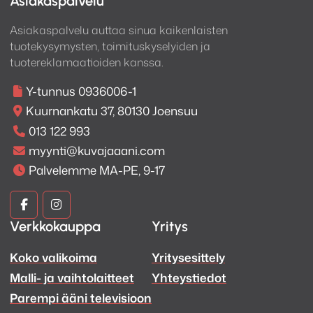
Asiakaspalvelu
Asiakaspalvelu auttaa sinua kaikenlaisten
tuotekysymysten, toimituskyselyiden ja
tuotereklamaatioiden kanssa.
Y-tunnus 0936006-1
Kuurnankatu 37, 80130 Joensuu
013 122 993
myynti@kuvajaaani.com
Palvelemme MA-PE, 9-17
Kuva
Kuva
Verkkokauppa
Yritys
ja
ja
Koko valikoima
Yritysesittely
Ääni
Ääni
Malli- ja vaihtolaitteet
Yhteystiedot
Facebook
Instagram
Parempi ääni televisioon