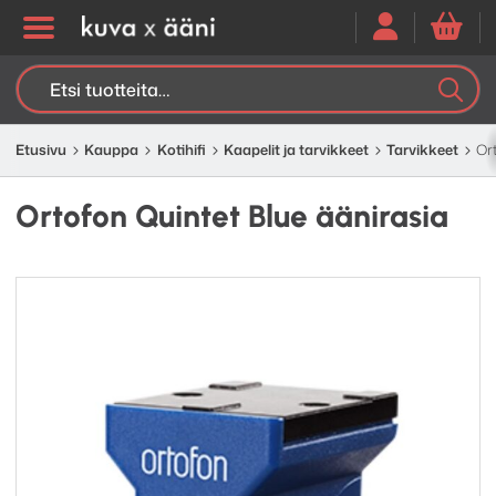
Etsi:
K
H
Etusivu
Kauppa
Kotihifi
Kaapelit ja tarvikkeet
Tarvikkeet
Or
Ortofon Quintet Blue äänirasia