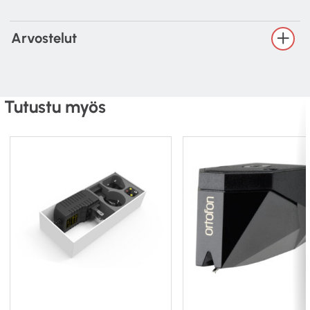
Compliance, Dynamic, Lateral: 15?m / mN
Stylus Type: Nude Elliptical
Arvostelut
Stylus Tip Radius r / R: 8 / 18?m
Tracking Force Range: 2.1 – 2.5g (21 – 25mN)
Recommended Tracking Force: 2.3g (23mN)
Tracking Angle: 20º
Tutustu myös
Internal Impedance / DC Resistance: 7?
Recommended Load Impedance: >20?
Cartridge Body Material: ABS/Alu.
Cartridge Colour: Blue
Cartridge Weight: 9g