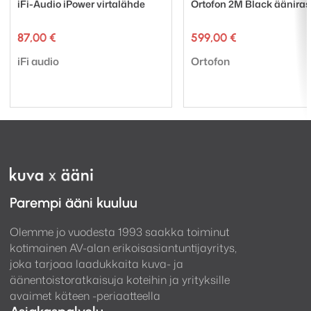
iFi-Audio iPower virtalähde
Ortofon 2M Black ääniras
87,00
€
599,00
€
Tuotemerkki:
Tuotemerkki:
iFi audio
Ortofon
Parempi ääni kuuluu
Olemme jo vuodesta 1993 saakka toiminut
kotimainen AV-alan erikoisasiantuntijayritys,
joka tarjoaa laadukkaita kuva- ja
äänentoistoratkaisuja koteihin ja yrityksille
avaimet käteen -periaatteella