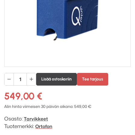
Ortofon
Lisää ostoskoriin
Tee tarjous
Quintet
Blue
549,00
€
äänirasia
määrä
Alin hinta viimeisen 30 päivän aikana:
549,00
€
Osasto:
Tarvikkeet
Tuotemerkki:
Ortofon