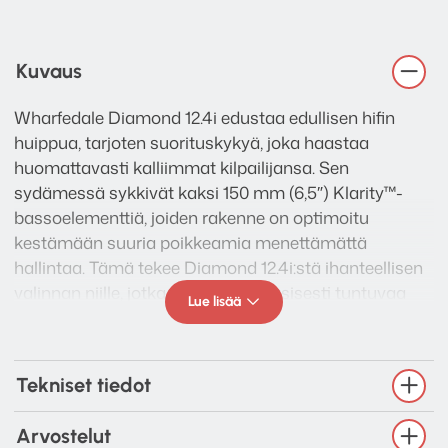
Kuvaus
Wharfedale Diamond 12.4i edustaa edullisen hifin
huippua, tarjoten suorituskykyä, joka haastaa
huomattavasti kalliimmat kilpailijansa. Sen
sydämessä sykkivät kaksi 150 mm (6,5″) Klarity™-
bassoelementtiä, joiden rakenne on optimoitu
kestämään suuria poikkeamia menettämättä
hallintaa. Tämä tekee Diamond 12.4i:stä ihanteellisen
valinnan niille, jotka arvostavat fyysisesti tuntuvaa
Lue lisää
bassopotkua ja suurta äänenpainetta, mutta haluavat
säilyttää akustisen instrumentoinnin herkkyyden.
Kaiuttimen akustinen suunnittelu on viety uudelle
Tekniset tiedot
tasolle tietokoneavusteisella simulaatiolla, jolla on
varmistettu kotelon ja elementtien täydellinen
Arvostelut