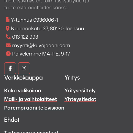
tuotekysymysten, toimituskyselyiden ja
tuotereklamaatioiden kanssa.
Y-tunnus 0936006-1
Kuurnankatu 37, 80130 Joensuu
013 122 993
myynti@kuvajaaani.com
Palvelemme MA-PE, 9-17
Kuva
Kuva
Verkkokauppa
Yritys
ja
ja
Koko valikoima
Yritysesittely
Ääni
Ääni
Malli- ja vaihtolaitteet
Yhteystiedot
Facebook
Instagram
Parempi ääni televisioon
Ehdot
Tietosuoja ja evästeet