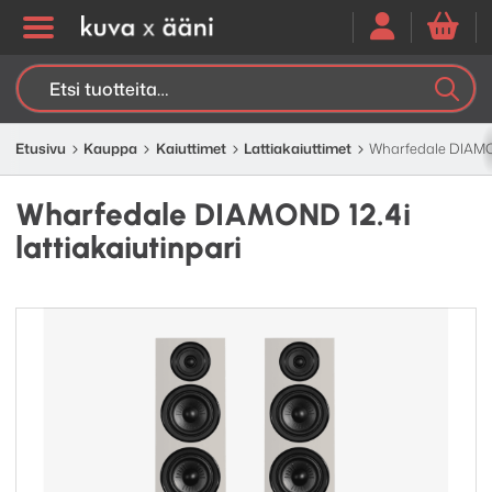
Etsi:
K
H
Etusivu
Kauppa
Kaiuttimet
Lattia­kaiuttimet
Wharfedale DIAMOND
Wharfedale DIAMOND 12.4i
lattiakaiutinpari