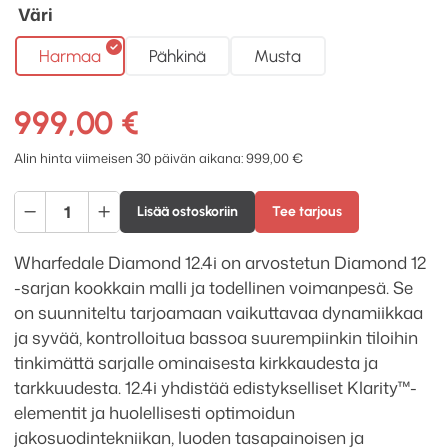
Väri
Harmaa
Pähkinä
Musta
999,00
€
Alin hinta viimeisen 30 päivän aikana:
999,00
€
Wharfedale
Lisää ostoskoriin
Tee tarjous
DIAMOND
12.4i
Wharfedale Diamond 12.4i on arvostetun Diamond 12
lattiakaiutinpari
-sarjan kookkain malli ja todellinen voimanpesä. Se
määrä
on suunniteltu tarjoamaan vaikuttavaa dynamiikkaa
ja syvää, kontrolloitua bassoa suurempiinkin tiloihin
tinkimättä sarjalle ominaisesta kirkkaudesta ja
tarkkuudesta. 12.4i yhdistää edistykselliset Klarity™-
elementit ja huolellisesti optimoidun
jakosuodintekniikan, luoden tasapainoisen ja