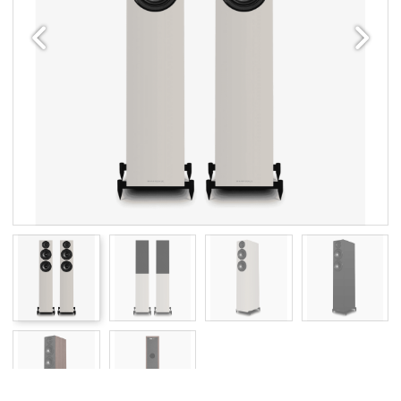
Edellinen
Seuraav