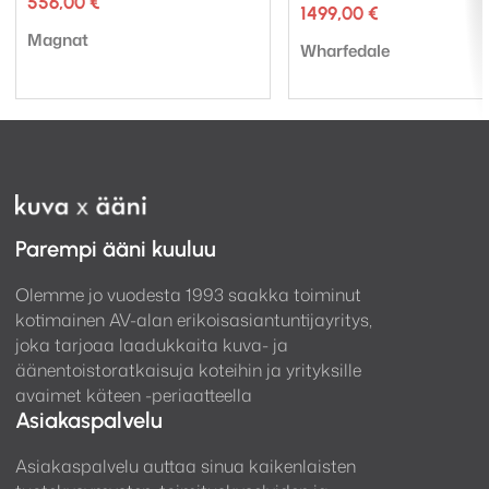
556,00
€
1499,00
€
Tuotemerkki:
Magnat
Tuotemerkki:
Wharfedale
Parempi ääni kuuluu
Olemme jo vuodesta 1993 saakka toiminut
kotimainen AV-alan erikoisasiantuntijayritys,
joka tarjoaa laadukkaita kuva- ja
äänentoistoratkaisuja koteihin ja yrityksille
avaimet käteen -periaatteella
Asiakaspalvelu
Asiakaspalvelu auttaa sinua kaikenlaisten