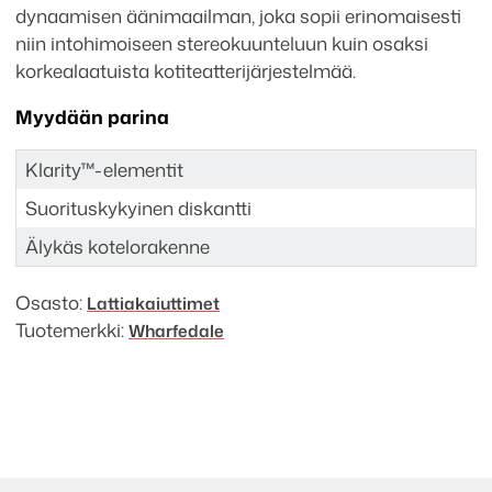
dynaamisen äänimaailman, joka sopii erinomaisesti
niin intohimoiseen stereokuunteluun kuin osaksi
korkealaatuista kotiteatterijärjestelmää.
Myydään parina
Klarity™-elementit
Suorituskykyinen diskantti
Älykäs kotelorakenne
Osasto:
Lattia­kaiuttimet
Tuotemerkki:
Wharfedale