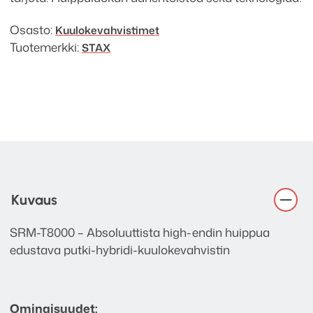
Osasto:
Kuuloke­vahvistimet
Tuotemerkki:
STAX
Kuvaus
SRM-T8000 – Absoluuttista high-endin huippua
edustava putki-hybridi-kuulokevahvistin
Ominaisuudet: