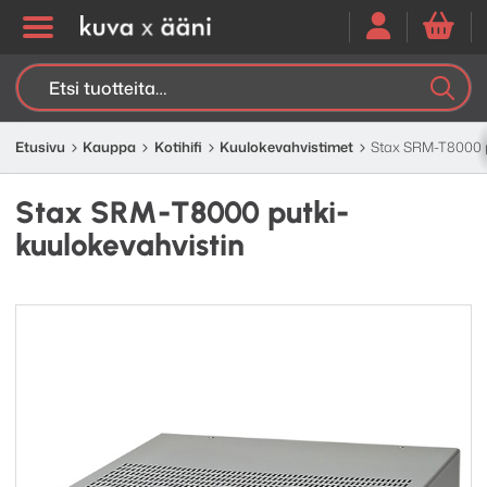
Etsi:
K
H
Etusivu
Kauppa
Kotihifi
Kuuloke­vahvistimet
Stax SRM-T8000 p
Stax SRM-T8000 putki-
kuulokevahvistin