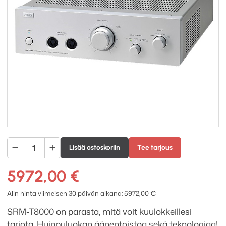
Stax
Lisää ostoskoriin
Tee tarjous
SRM-
T8000
5972,00
€
putki-
kuulokevahvistin
Alin hinta viimeisen 30 päivän aikana:
5972,00
€
määrä
SRM-T8000 on parasta, mitä voit kuulokkeillesi
tarjota. Huippuluokan äänentoistoa sekä teknologiaa!