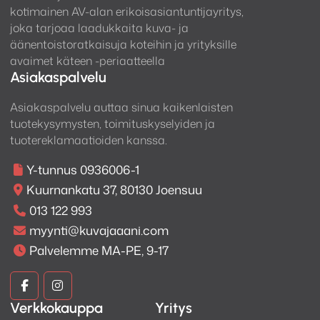
? Ensimmäistä kertaa historiassa STAX on käyttänyt
kotimainen AV-alan erikoisasiantuntijayritys,
suurikokoista toroidimuuntajaa mahdollisimman
joka tarjoaa laadukkaita kuva- ja
alhaisen kohinatason saavuttamiseksi. Tämä
äänentoistoratkaisuja koteihin ja yrityksille
mahdollistaa suuren signaalin muutosnopeuden ja
avaimet käteen -periaatteella
Asiakaspalvelu
sävykkään äänen koko taajuuskaistalla.
? Runko on valmistettu ei-magneettisesta alumiinista
Asiakaspalvelu auttaa sinua kaikenlaisten
tuotekysymysten, toimituskyselyiden ja
tavallisen teräksen sijaan. Tämän ansiosta äänestä
tuotereklamaatioiden kanssa.
on saatu poistettua verhoutuneisuutta, ja itse
laitteesta on samalla tullut kevyempi.
Y-tunnus 0936006-1
Kuurnankatu 37, 80130 Joensuu
013 122 993
myynti@kuvajaaani.com
Palvelemme MA-PE, 9-17
? Laitteessa on neljä paria sisääntuloja. (Huomio:
LINE4 on erillinen piirilevypaikka tulevaisuutta varten.
Kuva
Kuva
Siihen ei ole vielä saatavana kortteja.)
Verkkokauppa
Yritys
ja
ja