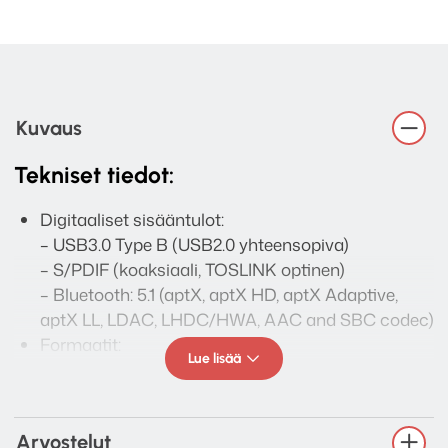
Kuvaus
Tekniset tiedot:
Digitaaliset sisääntulot:
– USB3.0 Type B (USB2.0 yhteensopiva)
– S/PDIF (koaksiaali, TOSLINK optinen)
– Bluetooth: 5.1 (aptX, aptX HD, aptX Adaptive,
aptX LL, LDAC, LHDC/HWA, AAC and SBC codec)
Formaatit:
Lue lisää
– PCM: 44.1/48/88.2/96/176.4/192kHz
– DSD: 2.8/3.1/5.6/6.1/11.3/12.3MHz
– DXD: 352.8/384kHz
Arvostelut
– MQA: Decoder