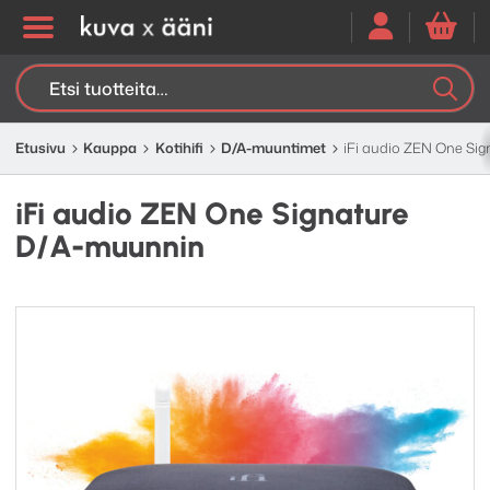
Etsi:
K
H
Etusivu
Kauppa
Kotihifi
D/A-muuntimet
iFi audio ZEN One Si
iFi audio ZEN One Signature
D/A-muunnin