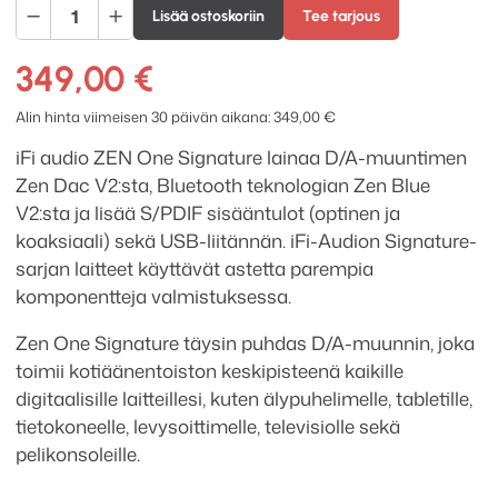
iFi
Lisää ostoskoriin
Tee tarjous
audio
ZEN
349,00
€
One
Signature
Alin hinta viimeisen 30 päivän aikana:
349,00
€
D/A-
iFi audio ZEN One Signature lainaa D/A-muuntimen
muunnin
Zen Dac V2:sta, Bluetooth teknologian Zen Blue
määrä
V2:sta ja lisää S/PDIF sisääntulot (optinen ja
koaksiaali) sekä USB-liitännän. iFi-Audion Signature-
sarjan laitteet käyttävät astetta parempia
komponentteja valmistuksessa.
Zen One Signature
täysin puhdas D/A-muunnin, joka
toimii kotiäänentoiston keskipisteenä kaikille
digitaalisille laitteillesi, kuten älypuhelimelle, tabletille,
tietokoneelle, levysoittimelle, televisiolle sekä
pelikonsoleille.