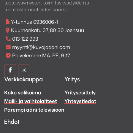
tuotekysymysten, toimituskyselyiden ja
tuotereklamaatioiden kanssa.
Y-tunnus 0936006-1
Kuurnankatu 37, 80130 Joensuu
013 122 993
myynti@kuvajaaani.com
Palvelemme MA-PE, 9-17
Kuva
Kuva
Verkkokauppa
Yritys
ja
ja
Koko valikoima
Yritysesittely
Ääni
Ääni
Malli- ja vaihtolaitteet
Yhteystiedot
Facebook
Instagram
Parempi ääni televisioon
Ehdot