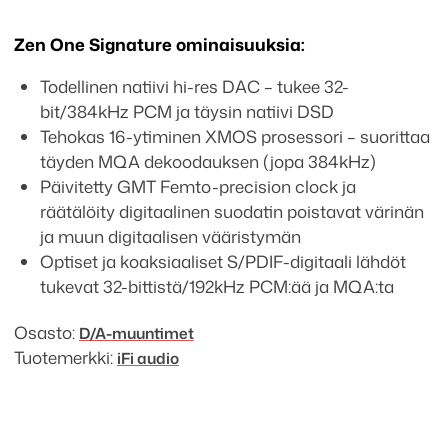
Zen One Signature ominaisuuksia:
Todellinen natiivi hi-res DAC – tukee 32-
bit/384kHz PCM ja täysin natiivi DSD
Tehokas 16-ytiminen XMOS prosessori – suorittaa
täyden MQA dekoodauksen (jopa 384kHz)
Päivitetty GMT Femto-precision clock ja
räätälöity digitaalinen suodatin poistavat värinän
ja muun digitaalisen vääristymän
Optiset ja koaksiaaliset S/PDIF-digitaali lähdöt
tukevat 32-bittistä/192kHz PCM:ää ja MQA:ta
Osasto:
D/A-muuntimet
Tuotemerkki:
iFi audio