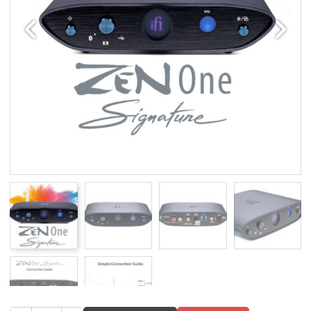
Edellinen
Seuraav