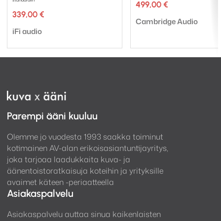
499,00
€
339,00
€
Tuotemerkki:
Cambridge Audio
Tuotemerkki:
iFi audio
Parempi ääni kuuluu
Olemme jo vuodesta 1993 saakka toiminut
kotimainen AV-alan erikoisasiantuntijayritys,
joka tarjoaa laadukkaita kuva- ja
äänentoistoratkaisuja koteihin ja yrityksille
avaimet käteen -periaatteella
Asiakaspalvelu
Asiakaspalvelu auttaa sinua kaikenlaisten