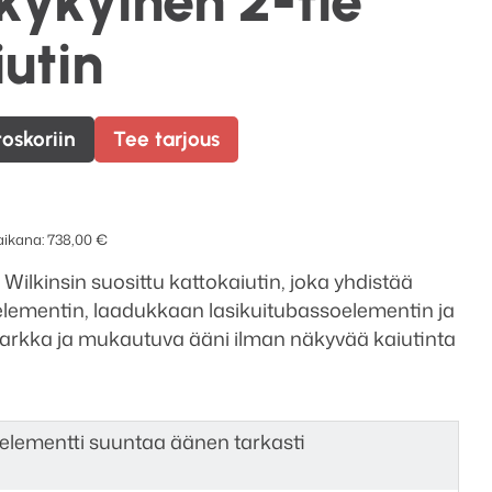
kykyinen 2-tie
utin
toskoriin
Tee tarjous
 aikana:
738,00
€
lkinsin suosittu kattokaiutin, joka yhdistää
elementin, laadukkaan lasikuitubassoelementin ja
arkka ja mukautuva ääni ilman näkyvää kaiutinta
tielementti suuntaa äänen tarkasti