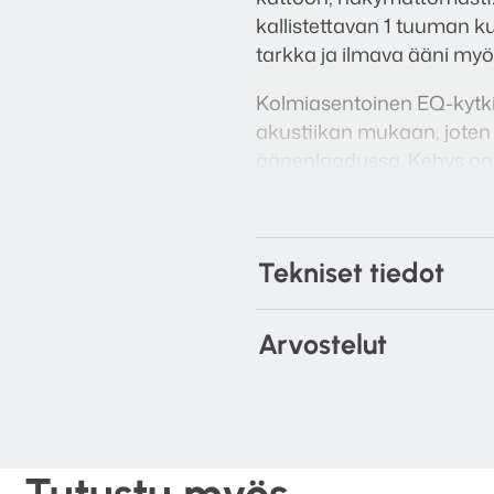
kallistettavan 1 tuuman k
tarkka ja ilmava ääni myös 
Kolmiasentoinen EQ-kytki
akustiikan mukaan, joten
äänenlaadussa. Kehys on s
kattoon huomaamattomas
CCM664 toimii sekä pääka
surround-kaiuttimena kotit
Tekniset tiedot
Arvostelut
Tutustu myös