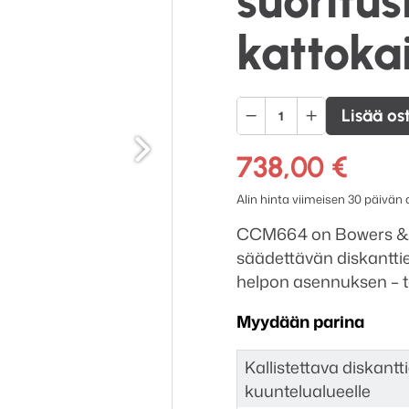
suoritus
kattokai
Bowers
Lisää os
Seuraava
&
Wilkins
738,00
€
CCM664
Alin hinta viimeisen 30 päivän
suorituskykyinen
2-
CCM664 on Bowers & Wi
tie
säädettävän diskantti
kattokaiutin
helpon asennuksen – t
määrä
Myydään parina
Kallistettava diskant
kuuntelualueelle