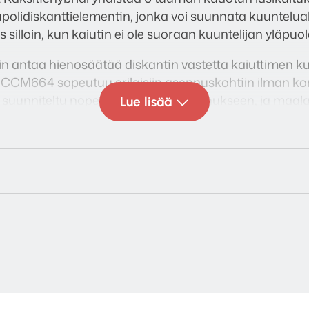
upolidiskanttielementin, jonka voi suunnata kuuntelual
silloin, kun kaiutin ei ole suoraan kuuntelijan yläpuole
n antaa hienosäätää diskantin vastetta kaiuttimen 
 CCM664 sopeutuu erilaisiin asennuskohtiin ilman k
uunniteltu nopeaan ja siistiin asennukseen, ja maalat
Lue lisää
ti.
iuttimena taustamusiikkijärjestelmässä että Atmos-
eatterissa – luotettava valinta tilanteeseen kuin tila