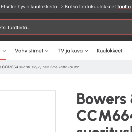
Etsitkö hyviä kuulokkeita –> Katso laatukuulokkeet
täältä
t
Vahvistimet
TV ja kuva
Kuulokkeet
s CCM664 suorituskykyinen 2-tie kattokaiutin
Bowers 
CCM66