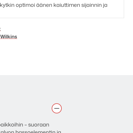
ytkin optimoi äänen kaiuttimen sijainnin ja
t
Wilkins
aikkoihin – suoraan
kalvon bassoelementin ja