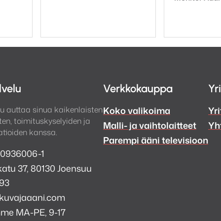
lvelu
Verkkokauppa
Yr
u auttaa sinua kaikenlaisten
Koko valikoima
Yri
en, toimituskyselyiden ja
Malli- ja vaihtolaitteet
Yh
tioiden kanssa.
Parempi ääni televisioon
 0936006-1
atu 37, 80130 Joensuu
993
kuvajaaani.com
mme MA-PE, 9-17