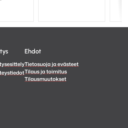
itys
Ehdot
tysesittely
Tietosuoja ja evästeet
Tilaus ja toimitus
teystiedot
Tilausmuutokset