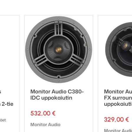
s
Monitor Audio C380-
Monitor A
IDC uppokaiutin
FX surrou
 2-tie
uppokaiut
532,00
€
329,00
€
äet
Tuotemerkki:
Monitor Audio
Tuotemerkki:
Monitor Audi