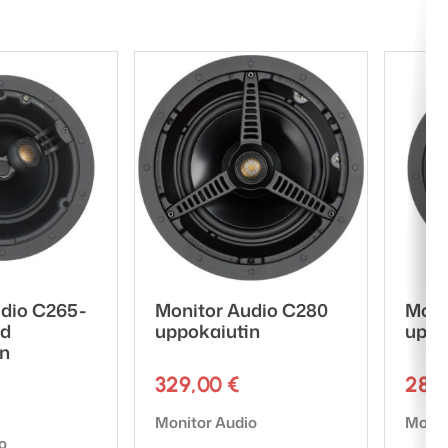
udio C265-
Monitor Audio C280
Moni
nd
uppokaiutin
uppo
in
329,00
€
284
Tuotemerkki:
Tuote
Monitor Audio
Monit
o