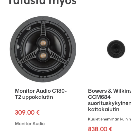
Monitor Audio C180-
Bowers & Wilkin
T2 uppokaiutin
CCM684
suorituskykyinen
kattokaiutin
309,00
€
Kuulet enemmän kuin n
Tuotemerkki:
Monitor Audio
838,00
€