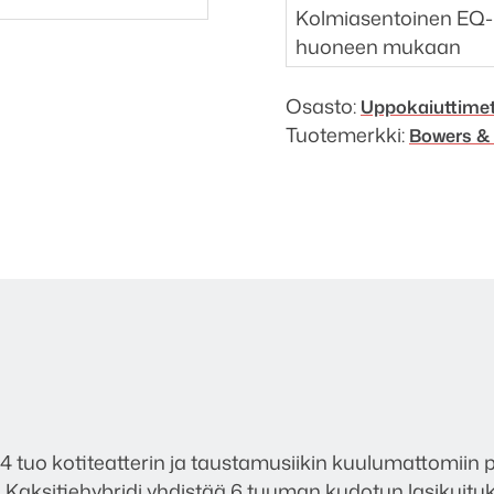
Kolmiasentoinen EQ-k
huoneen mukaan
Osasto:
Uppokaiuttime
Tuotemerkki:
Bowers & 
tuo kotiteatterin ja taustamusiikin kuulumattomiin p
 Kaksitiehybridi yhdistää 6 tuuman kudotun lasikuitu