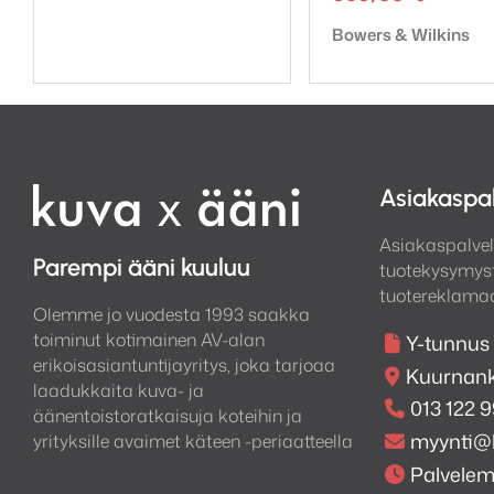
Tuotemerkki:
Bowers & Wilkins
Asiakaspa
Asiakaspalvel
Parempi ääni kuuluu
tuotekysymyst
tuotereklamaa
Olemme jo vuodesta 1993 saakka
toiminut kotimainen AV-alan
Y-tunnus
erikoisasiantuntijayritys, joka tarjoaa
Kuurnank
laadukkaita kuva- ja
013 122 
äänentoistoratkaisuja koteihin ja
myynti@
yrityksille avaimet käteen -periaatteella
Palvele