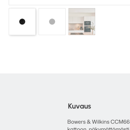
Kuvaus
Bowers & Wilkins CCM664 
kattoon, näkymättömästi.