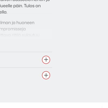
ueelle päin. Tulos on
lla.
kulman ja huoneen
ompromisseja
tava ritilä sulautuu
korkeuskaiuttimena tai
nteeseen.