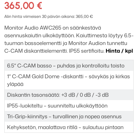
AWC265
365,00
€
säänkestävä
uppokaiutin
Alin hinta viimeisen 30 päivän aikana:
365,00
€
määrä
Monitor Audio AWC265 on säänkestävä
asennuskaiutin ulkokäyttöön. Kaiuttimesta löytyy 6.5-
tuuman bassoelementti ja Monitor Audion tunnettu
C-CAM diskanttielementti. IP55 sertifioitu.
Hinta / kpl
6.5″ C-CAM basso – puhdas ja kontrolloitu toisto
1″ C-CAM Gold Dome -diskantti – sävykäs ja kirkas
yläpää
Diskantin tasonsäätö: +3 dB / 0 dB / -3 dB
IP55-luokiteltu – suunniteltu ulkokäyttöön
Tri-Grip-kiinnitys – turvallinen ja nopea asennus
Kehyksetön, maalattava ritilä – sulautuu pintaan