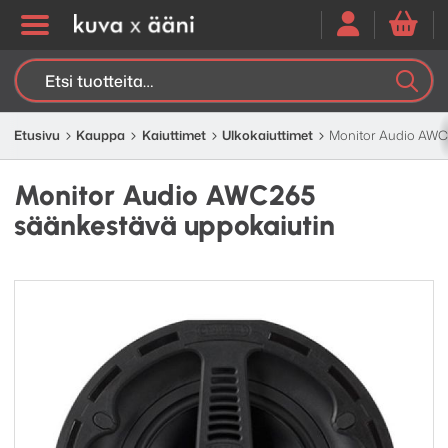
Etsi:
K
H
Etusivu
Kauppa
Kaiuttimet
Ulkokaiuttimet
Monitor Audio AWC
Monitor Audio AWC265
säänkestävä uppokaiutin