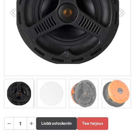
Edellinen
Seuraav
Monitor
Lisää ostoskoriin
Tee tarjous
Audio