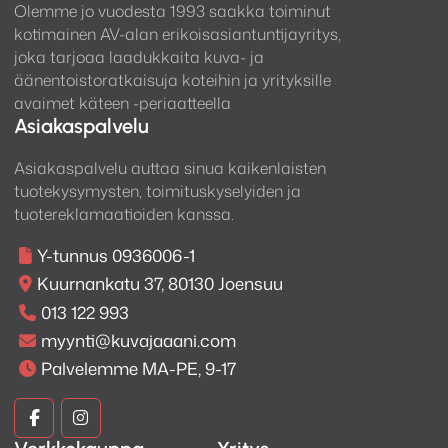
Olemme jo vuodesta 1993 saakka toiminut
moderniin pihasuunnitteluun kuin teknisiin
kotimainen AV-alan erikoisasiantuntijayritys,
projektikohteisiin.
joka tarjoaa laadukkaita kuva- ja
äänentoistoratkaisuja koteihin ja yrityksille
avaimet käteen -periaatteella
Asiakaspalvelu
Asiakaspalvelu auttaa sinua kaikenlaisten
tuotekysymysten, toimituskyselyiden ja
tuotereklamaatioiden kanssa.
Y-tunnus 0936006-1
Kuurnankatu 37, 80130 Joensuu
013 122 993
Äänenlaatu, joka ei pelkää säätä
myynti@kuvajaaani.com
Palvelemme MA-PE, 9-17
Monitor Audio on tunnettu äänen neutraaliudesta ja
dynamiikasta – eikä AWC265 tee poikkeusta. 6.5″ C-
Kuva
Kuva
CAM basso toistaa sävykästä ja napakkaa matalaa
äänialuetta, kun taas kultakupolinen 1″ diskantti takaa