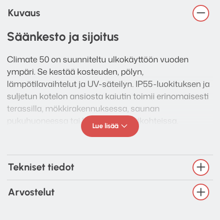
Kuvaus
Säänkesto ja sijoitus
Climate 50 on suunniteltu ulkokäyttöön vuoden
ympäri. Se kestää kosteuden, pölyn,
lämpötilavaihtelut ja UV-säteilyn. IP55-luokituksen ja
suljetun kotelon ansiosta kaiutin toimii erinomaisesti
terassilla, mökkirakennuksessa, saunan
pukuhuoneessa tai liike- ja projektikohteissa.
Lue lisää
Tekniset tiedot
Arvostelut