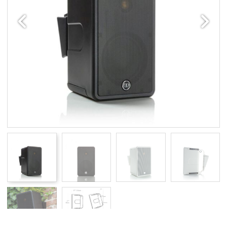
Edellinen
Seuraav