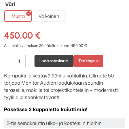
Väri
Musta
Valkoinen
450,00
€
Alin hinta viimeisen 30 päivän aikana:
450,00
€
Monitor
Lisää ostoskoriin
Tee tarjous
Audio
Climate
Kompakti ja kestävä ääni ulkotiloihin. Climate 50
50
tarjoaa Monitor Audion laadukkaan soundin
ulkokaiutin
terassille, mökille tai projektikohteisiin – modernisti,
määrä
tyylillä ja säänkestävästi.
Paketissa 2 kappaletta kaiuttimia!
2-tie seinäkaiutin ulko- ja kosteisiin tiloihin