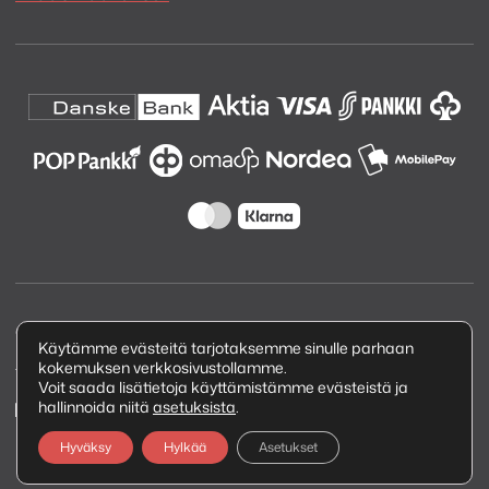
Copyright © 2026 Kuva ja Ääni Oy
Käytämme evästeitä tarjotaksemme sinulle parhaan
kokemuksen verkkosivustollamme.
Tietosuojaseloste
Voit saada lisätietoja käyttämistämme evästeistä ja
hallinnoida niitä
asetuksista
.
Hyväksy
Hylkää
Asetukset