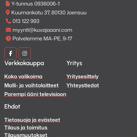
Y-tunnus 0936006-1
Kuurnankatu 37, 80130 Joensuu
013 122 993
myynti@kuvajaaani.com
Palvelemme MA-PE, 9-17
Kuva
Kuva
Verkkokauppa
Yritys
ja
ja
Koko valikoima
Yritysesittely
Ääni
Ääni
Malli- ja vaihtolaitteet
Yhteystiedot
Facebook
Instagram
Parempi ääni televisioon
Ehdot
Tietosuoja ja evästeet
Tilaus ja toimitus
Tilausmuutokset