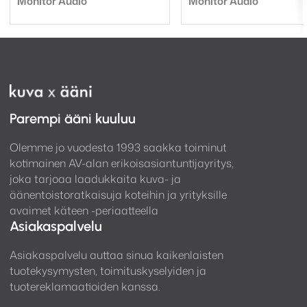
Monitor Audio
Monitor Audio
Parempi ääni kuuluu
Olemme jo vuodesta 1993 saakka toiminut
kotimainen AV-alan erikoisasiantuntijayritys,
joka tarjoaa laadukkaita kuva- ja
äänentoistoratkaisuja koteihin ja yrityksille
avaimet käteen -periaatteella
Asiakaspalvelu
Asiakaspalvelu auttaa sinua kaikenlaisten
tuotekysymysten, toimituskyselyiden ja
tuotereklamaatioiden kanssa.