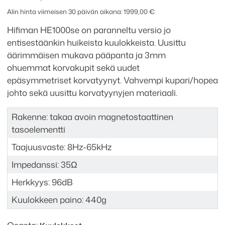
määrä
Alin hinta viimeisen 30 päivän aikana:
1999,00
€
Hifiman HE1000se on paranneltu versio jo
entisestäänkin huikeista kuulokkeista. Uusittu
äärimmäisen mukava pääpanta ja 3mm
ohuemmat korvakupit sekä uudet
epäsymmetriset korvatyynyt. Vahvempi kupari/hopea
johto sekä uusittu korvatyynyjen materiaali.
Rakenne: takaa avoin magnetostaattinen
tasoelementti
Taajuusvaste: 8Hz-65kHz
Impedanssi: 35Ω
Herkkyys: 96dB
Kuulokkeen paino: 440g