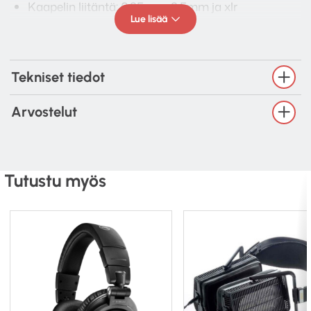
Kaapelin liitäntä: 6,35mm, 3,5mm ja xlr
Lue lisää
Tekniset tiedot
Arvostelut
Tutustu myös