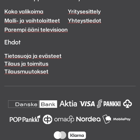
Koko valikoima
Yritysesittely
Ääni
Ääni
Malli- ja vaihtolaitteet
Yhteystiedot
Facebook
Instagram
Parempi ääni televisioon
Ehdot
Tietosuoja ja evästeet
Tilaus ja toimitus
Tilausmuutokset