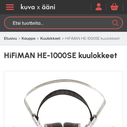
Etsi:
K
H
Etusivu
Kauppa
Kuulokkeet
HiFiMAN HE-1000SE kuulokkeet
HiFiMAN HE-1000SE kuulokkeet
Edellinen
Seuraav