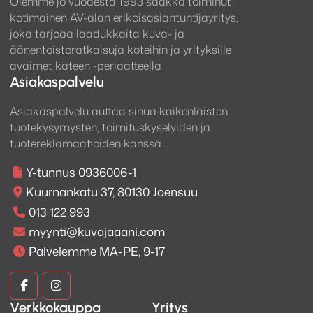
Olemme jo vuodesta 1993 saakka toiminut
kotimainen AV-alan erikoisasiantuntijayritys,
joka tarjoaa laadukkaita kuva- ja
äänentoistoratkaisuja koteihin ja yrityksille
avaimet käteen -periaatteella
Asiakaspalvelu
Asiakaspalvelu auttaa sinua kaikenlaisten
tuotekysymysten, toimituskyselyiden ja
tuotereklamaatioiden kanssa.
Y-tunnus 0936006-1
Kuurnankatu 37, 80130 Joensuu
013 122 993
myynti@kuvajaaani.com
Palvelemme MA-PE, 9-17
Kuva
Kuva
Verkkokauppa
Yritys
ja
ja