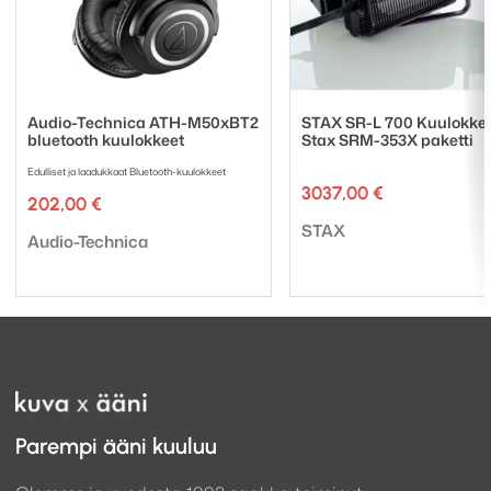
Audio-Technica ATH-M50xBT2
STAX SR-L 700 Kuulokkee
bluetooth kuulokkeet
Stax SRM-353X paketti
Edulliset ja laadukkaat Bluetooth-kuulokkeet
3037,00
€
202,00
€
Tuotemerkki:
STAX
Tuotemerkki:
Audio-Technica
Parempi ääni kuuluu