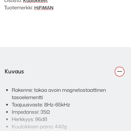
Osasto:
Kuulokkeet
Tuotemerkki:
HiFiMAN
Kuvaus
Rakenne: takaa avoin magnetostaattinen
tasoelementti
Taajuusvaste: 8Hz-65kHz
Impedanssi: 35Ω
Herkkyys: 96dB
Kuulokkeen paino: 440g