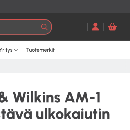
Kun tuloksia tulee, voit selata ni
Haku
Yritys
Tuotemerkit
& Wilkins AM-1
tävä ulkokaiutin