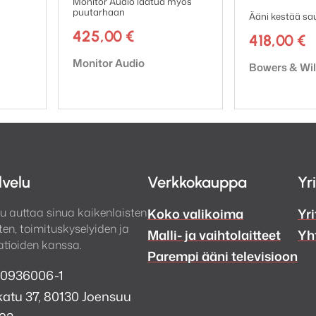
Monitor Audio laatua myös
puutarhaan
Ääni kestää sa
425,00
€
418,00
€
Tuotemerkki:
Monitor Audio
Tuotemerkki:
Bowers & Wil
lvelu
Verkkokauppa
Yr
u auttaa sinua kaikenlaisten
Koko valikoima
Yri
en, toimituskyselyiden ja
Malli- ja vaihtolaitteet
Yh
tioiden kanssa.
Parempi ääni televisioon
 0936006-1
atu 37, 80130 Joensuu