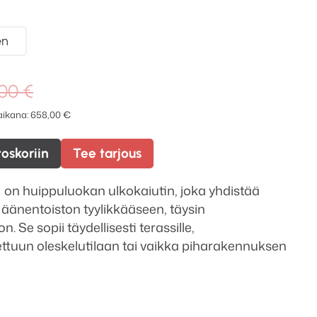
en
Alkuperäinen
Nykyinen
,00
€
hinta
hinta
 aikana:
658,00
€
oli:
on:
829,00 €.
658,00 €.
toskoriin
Tee tarjous
 on huippuluokan ulkokaiutin, joka yhdistää
n äänentoiston tyylikkääseen, täysin
 Se sopii täydellisesti terassille,
tuun oleskelutilaan tai vaikka piharakennuksen