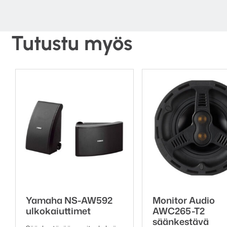
arkkitehtuuria.
Tutustu myös
Yamaha NS-AW592
Monitor Audio
ulkokaiuttimet
AWC265-T2
säänkestävä