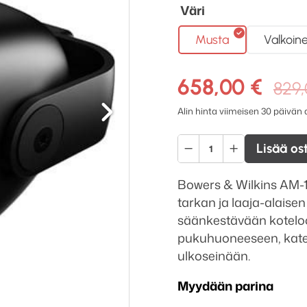
Väri
Musta
Valkoin
658,00
€
829
Seuraava
Alin hinta viimeisen 30 päivän
Bowers
Lisää os
&
Wilkins
Bowers & Wilkins AM-1
AM-
tarkan ja laaja-alaise
1
säänkestävään koteloon.
säänkestävä
pukuhuoneeseen, katet
ulkokaiutin
ulkoseinään.
määrä
Myydään parina