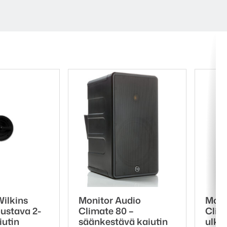
ilkins
Monitor Audio
Moni
ustava 2-
Climate 80 –
Clim
iutin
säänkestävä kaiutin
ulko