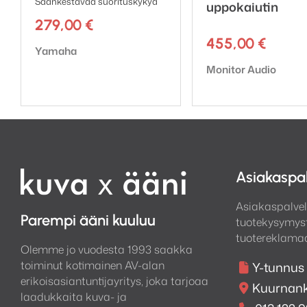
Säänkestävää suorituskykyä
uppokaiutin
279,00
€
455,00
€
Tuotemerkki:
Yamaha
Tuotemerkki:
Monitor Audio
Asiakaspa
Asiakaspalvel
Parempi ääni kuuluu
tuotekysymyst
tuotereklamaa
Olemme jo vuodesta 1993 saakka
toiminut kotimainen AV-alan
Y-tunnus
erikoisasiantuntijayritys, joka tarjoaa
Kuurnank
laadukkaita kuva- ja