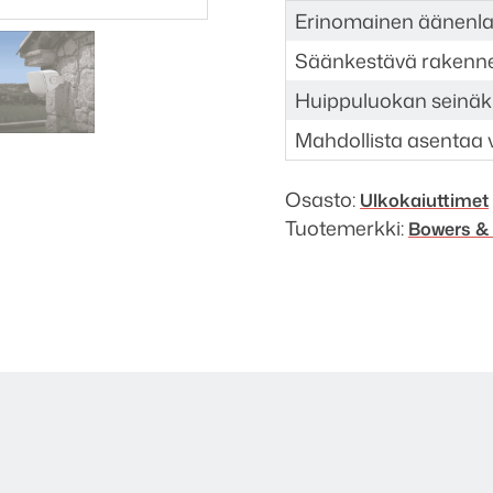
Erinomainen äänenl
Säänkestävä rakenn
Huippuluokan seinäki
Mahdollista asentaa 
Osasto:
Ulkokaiuttimet
Tuotemerkki:
Bowers & 