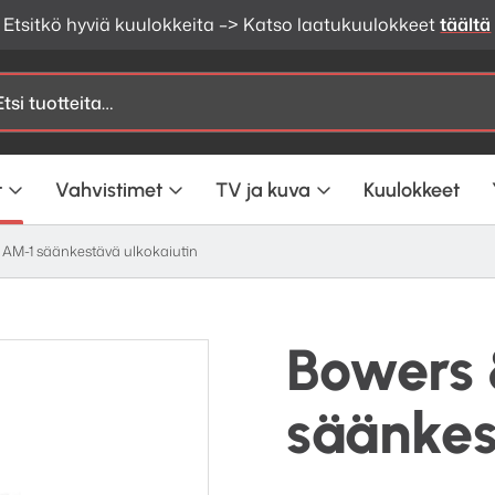
Etsitkö hyviä kuulokkeita –> Katso laatukuulokkeet
täältä
t
Vahvistimet
TV ja kuva
Kuulokkeet
 AM-1 säänkestävä ulkokaiutin
Bowers 
säänkes