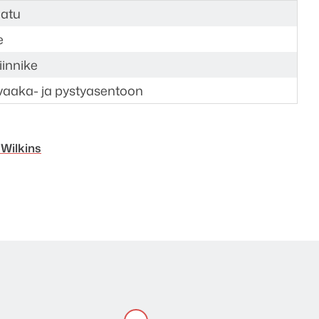
aatu
e
innike
vaaka- ja pystyasentoon
Wilkins