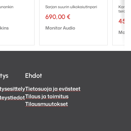
unankin
Sarjan suurin ulkokaiutinpari
Kompak
terassi
690,00
€
450
Tuotemerkki:
kins
Monitor Audio
Tuote
Monit
itys
Ehdot
tysesittely
Tietosuoja ja evästeet
Tilaus ja toimitus
teystiedot
Tilausmuutokset