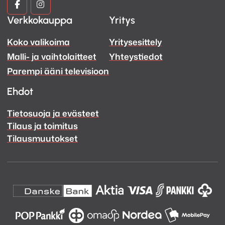
Kuva
Kuva
Verkkokauppa
Yritys
ja
ja
Koko valikoima
Yritysesittely
Ääni
Ääni
Malli- ja vaihtolaitteet
Yhteystiedot
Facebook
Instagram
Parempi ääni televisioon
Ehdot
Tietosuoja ja evästeet
Tilaus ja toimitus
Tilausmuutokset