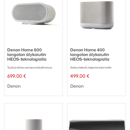
Denon Home 600
Denon Home 400
langaton älykaiutin
langaton älykaiutin
HEOS-teknologialla
HEOS-teknologialla
Tyyliä ja tehoa samassa kaiuttimessa
Aloita yhdestä, laajenna koko kotiin
699,00
€
499,00
€
Tuotemerkki:
Tuotemerkki:
Denon
Denon