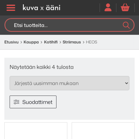
Etsi:
K
H
Etusivu
Kauppa
Kotihifi
Striimaus
HEOS
Sorted
Näytetään kaikki 4 tulosta
by
latest
Suodattimet