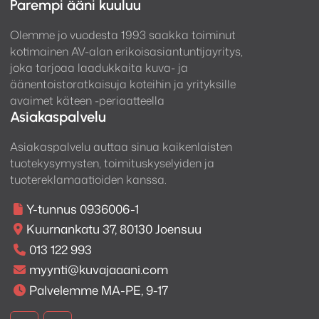
Parempi ääni kuuluu
Olemme jo vuodesta 1993 saakka toiminut
kotimainen AV-alan erikoisasiantuntijayritys,
joka tarjoaa laadukkaita kuva- ja
äänentoistoratkaisuja koteihin ja yrityksille
avaimet käteen -periaatteella
Asiakaspalvelu
Asiakaspalvelu auttaa sinua kaikenlaisten
tuotekysymysten, toimituskyselyiden ja
tuotereklamaatioiden kanssa.
Y-tunnus 0936006-1
Kuurnankatu 37, 80130 Joensuu
013 122 993
myynti@kuvajaaani.com
Palvelemme MA-PE, 9-17