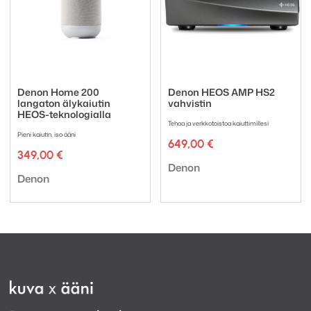
Denon Home 200
Denon HEOS AMP HS2
langaton älykaiutin
vahvistin
HEOS-teknologialla
Tehoa ja verkkotoistoa kaiuttimillesi
Pieni kaiutin, iso ääni
649,00
€
349,00
€
Tuotemerkki:
Denon
Tuotemerkki:
Denon