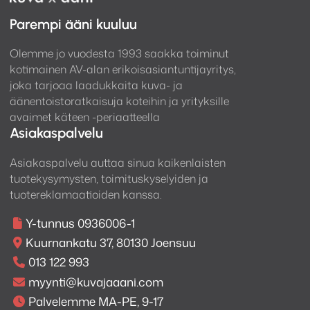
DCD-600NE:n piirikortisto on suunniteltu tarjoamaan
Parempi ääni kuuluu
mahdollisimman lyhyt signaalipolku.
Monikerroksisilla piirilevyillä ja lyhyemmillä
Olemme jo vuodesta 1993 saakka toiminut
signaalipoluilla vasemman ja oikean kanavan väliset
kotimainen AV-alan erikoisasiantuntijayritys,
häiriöt vähenevät ja haitalliset vaikutukset
joka tarjoaa laadukkaita kuva- ja
äänentoistoratkaisuja koteihin ja yrityksille
audiosignaaleihin minimoidaan. Seurauksena on, että
avaimet käteen -periaatteella
DCD-600NE pystyy toistaamaan puhtaan, erittäin
Asiakaspalvelu
läpinäkyvän ja alkuperäiselle äänitykselle uskollisen
äänenlaadun.
Asiakaspalvelu auttaa sinua kaikenlaisten
tuotekysymysten, toimituskyselyiden ja
Värinöitä ehkäisevä rakenne tarjoaa
tuotereklamaatioiden kanssa.
puhtaampaa ääntä
Y-tunnus 0936006-1
Resonansseja ehkäisevä rakenne vähentää
Kuurnankatu 37, 80130 Joensuu
häiriölähteiden haitallisia vaikutuksia, jotta
013 122 993
äänenlaatu täyttää Denon-standardit. Virtamuuntaja
myynti@kuvajaaani.com
on asennettu vaimentavan rakenteen päälle, jolla
Palvelemme MA-PE, 9-17
estetään epätoivottua tärinää. Asettamalla muuntaja