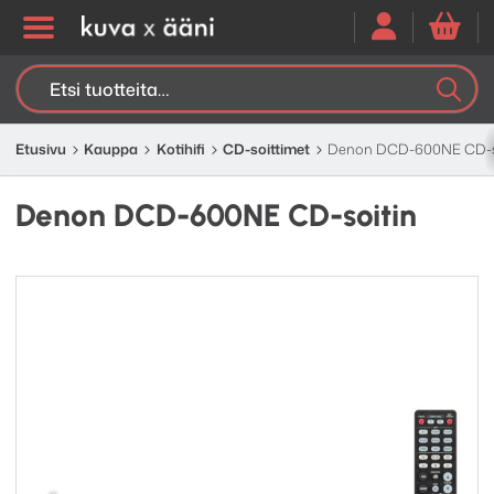
Etsi:
K
H
Etusivu
Kauppa
Kotihifi
CD-soittimet
Denon DCD-600NE CD-s
Denon DCD-600NE CD-soitin
Edellinen
Seuraav