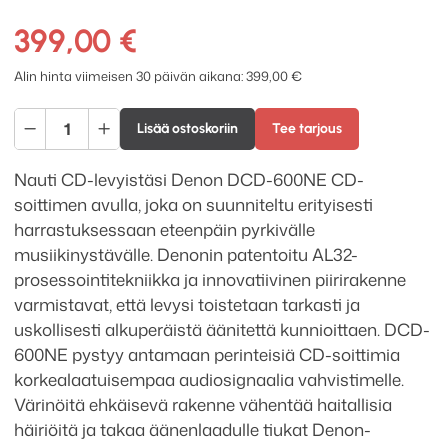
399,00
€
Alin hinta viimeisen 30 päivän aikana:
399,00
€
Denon
Lisää ostoskoriin
Tee tarjous
DCD-
600NE
Nauti CD-levyistäsi Denon DCD-600NE CD-
CD-
soittimen avulla, joka on suunniteltu erityisesti
soitin
harrastuksessaan eteenpäin pyrkivälle
määrä
musiikinystävälle. Denonin patentoitu AL32-
prosessointitekniikka ja innovatiivinen piirirakenne
varmistavat, että levysi toistetaan tarkasti ja
uskollisesti alkuperäistä äänitettä kunnioittaen. DCD-
600NE pystyy antamaan perinteisiä CD-soittimia
korkealaatuisempaa audiosignaalia vahvistimelle.
Värinöitä ehkäisevä rakenne vähentää haitallisia
häiriöitä ja takaa äänenlaadulle tiukat Denon-