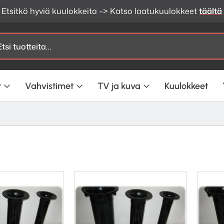
Etsitkö hyviä kuulokkeita –> Katso laatukuulokkeet
täältä
t
Vahvistimet
TV ja kuva
Kuulokkeet