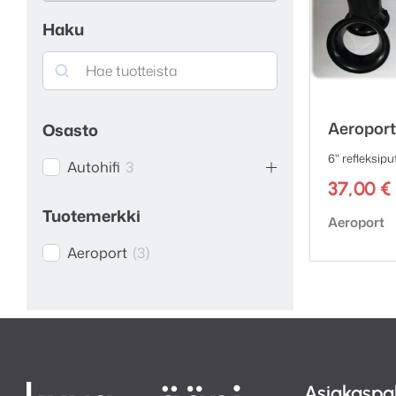
Haku
Search
Aeroport
Osasto
6" refleksipu
Autohifi
3
37,00
€
Tuotemerkki
Tuotemerk
Aeroport
Aeroport
(
3
)
Asiakaspa