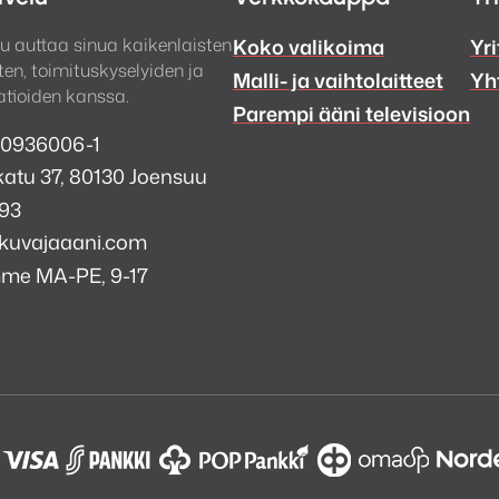
u auttaa sinua kaikenlaisten
Koko valikoima
Yri
en, toimituskyselyiden ja
Malli- ja vaihtolaitteet
Yh
tioiden kanssa.
Parempi ääni televisioon
 0936006-1
atu 37, 80130 Joensuu
993
kuvajaaani.com
mme MA-PE, 9-17
a
i
k
tagram