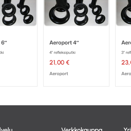
 6″
Aeroport 4″
Aer
tki
4" refleksiputki
3" re
21,00
€
23
ki:
Tuotemerkki:
Tuot
Aeroport
Aero
lvelu
Verkkokauppa
Yr