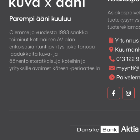
Asiakaspalvel
Parempi ääni kuuluu
tuotekysymyst
tuotereklamaa
Olemme jo vuodesta 1993 saakka
toiminut kotimainen AV-alan
Y-tunnus
erikoisasiantuntijayritys, joka tarjoaa
Kuurnank
laadukkaita kuva- ja
013 122 
äänentoistoratkaisuja koteihin ja
myynti@
yrityksille avaimet käteen -periaatteella
Palvele
Kuva
Kuv
ja
ja
Ääni
Ään
Faceboo
Ins