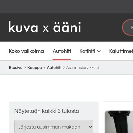
Etsi:
Koko valikoima
Autohifi
Kotihifi
Kaiuttime
Etusivu
Kauppa
Autohifi
Asennustarvikkeet
Sorted
Näytetään kaikki 3 tulosta
by
latest