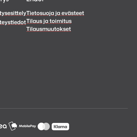
tysesittely
Tietosuoja ja evästeet
Tilaus ja toimitus
teystiedot
Tilausmuutokset