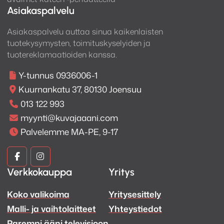
Asiakaspalvelu
Asiakaspalvelu auttaa sinua kaikenlaisten
tuotekysymysten, toimituskyselyiden ja
tuotereklamaatioiden kanssa.
Y-tunnus 0936006-1
Kuurnankatu 37, 80130 Joensuu
013 122 993
myynti@kuvajaaani.com
Palvelemme MA-PE, 9-17
Kuva
Kuva
Verkkokauppa
Yritys
ja
ja
Koko valikoima
Yritysesittely
Ääni
Ääni
Malli- ja vaihtolaitteet
Yhteystiedot
Facebook
Instagram
Parempi ääni televisioon