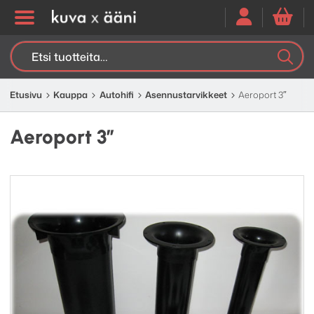
Etsi:
K
H
Etusivu
Kauppa
Autohifi
Asennustarvikkeet
Aeroport 3″
Aeroport 3″