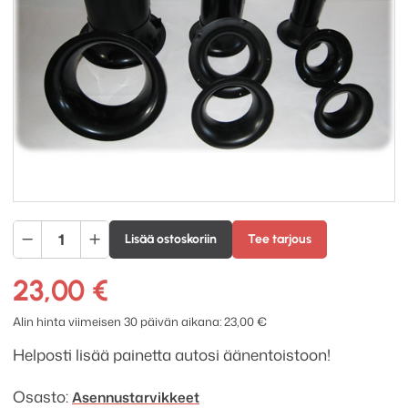
Aeroport
Lisää ostoskoriin
Tee tarjous
3"
määrä
23,00
€
Alin hinta viimeisen 30 päivän aikana:
23,00
€
Helposti lisää painetta autosi äänentoistoon!
Osasto:
Asennustarvikkeet