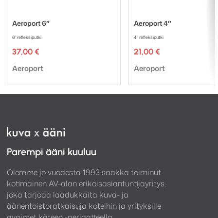
Aeroport 6″
Aeroport 4″
6" refleksiputki
4" refleksiputki
37,00
€
21,00
€
Tuotemerkki:
Tuotemerkki:
Aeroport
Aeroport
Parempi ääni kuuluu
Olemme jo vuodesta 1993 saakka toiminut
kotimainen AV-alan erikoisasiantuntijayritys,
joka tarjoaa laadukkaita kuva- ja
äänentoistoratkaisuja koteihin ja yrityksille
avaimet käteen -periaatteella