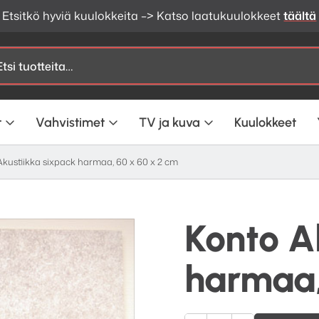
Etsitkö hyviä kuulokkeita –> Katso laatukuulokkeet
täältä
t
Vahvistimet
TV ja kuva
Kuulokkeet
kustiikka sixpack harmaa, 60 x 60 x 2 cm
Konto A
harmaa,