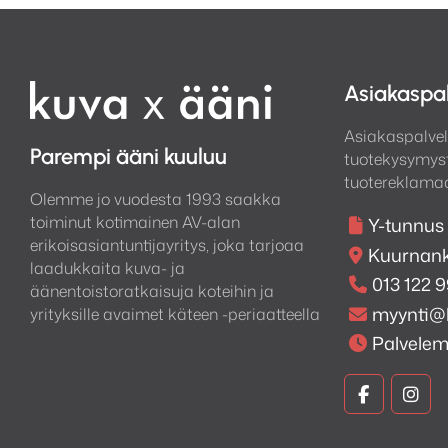
Asiakaspa
Asiakaspalvel
Parempi ääni kuuluu
tuotekysymyst
tuotereklamaa
Olemme jo vuodesta 1993 saakka
toiminut kotimainen AV-alan
Y-tunnus
erikoisasiantuntijayritys, joka tarjoaa
Kuurnank
laadukkaita kuva- ja
013 122 
äänentoistoratkaisuja koteihin ja
myynti@
yrityksille avaimet käteen -periaatteella
Palvele
Kuva
Kuv
ja
ja