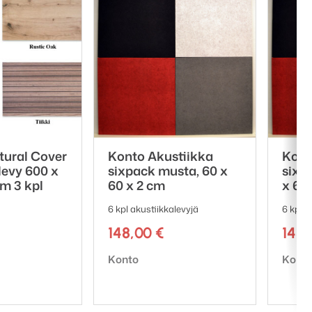
Niihin voidaan myös
mahdollisuuksista sekä
uvajaaani.com
tural Cover
Konto Akustiikka
Kont
levy 600 x
sixpack musta, 60 x
sixp
m 3 kpl
60 x 2 cm
x 60
6 kpl akustiikkalevyjä
6 kpl a
148,00
€
148
Tuotemerkki:
Tuote
Konto
Kont