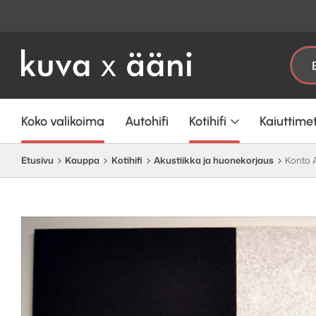
Etsi:
Koko valikoima
Autohifi
Kotihifi
Kaiuttime
Etusivu
Kauppa
Kotihifi
Akustiikka ja huonekorjaus
Konto A