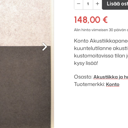
Konto
Lisää os
Akustiikka
sixpack
148,00
€
harmaa,
Alin hinta viimeisen 30 päivän
60
Seuraava
x
Konto Akustiikkapanee
60
kuuntelutilanne akusti
x
kustomoitavissa tilan
2
kysy lisää!
cm
määrä
Osasto:
Akustiikka ja 
Tuotemerkki:
Konto