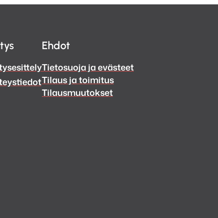
itys
Ehdot
tysesittely
Tietosuoja ja evästeet
Tilaus ja toimitus
teystiedot
Tilausmuutokset