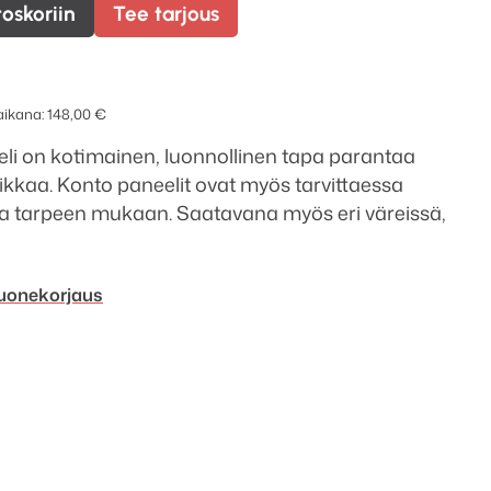
toskoriin
Tee tarjous
 aikana:
148,00
€
li on kotimainen, luonnollinen tapa parantaa
ikkaa. Konto paneelit ovat myös tarvittaessa
 ja tarpeen mukaan. Saatavana myös eri väreissä,
huonekorjaus