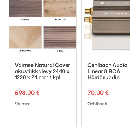
Paketti sisältää 6 kpl
Yhden akustiikkalevyn
Soveltuu laskettuihin k
Äänen absorptioluokk
Väri harmaa (1933) (hu
Konto Akustiikkapaneelit 
painaa esimerkiksi valoku
tarvittaessa myös asennu
Vaimee Natural Cover
Oehlbach Audio
akustiikkalevy 2440 x
Linear 8 RCA
1220 x 24 mm 1 kpl
Häiriösuodin
598,00
€
70,00
€
Tuotemerkki:
Tuotemerkki:
Vaimee
Oehlbach