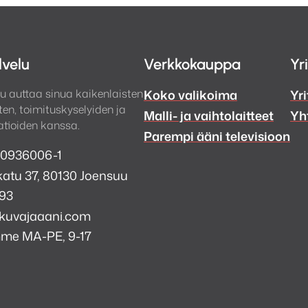
lvelu
Verkkokauppa
Yr
u auttaa sinua kaikenlaisten
Koko valikoima
Yri
en, toimituskyselyiden ja
Malli- ja vaihtolaitteet
Yh
tioiden kanssa.
Parempi ääni televisioon
 0936006-1
atu 37, 80130 Joensuu
993
kuvajaaani.com
mme MA-PE, 9-17
a