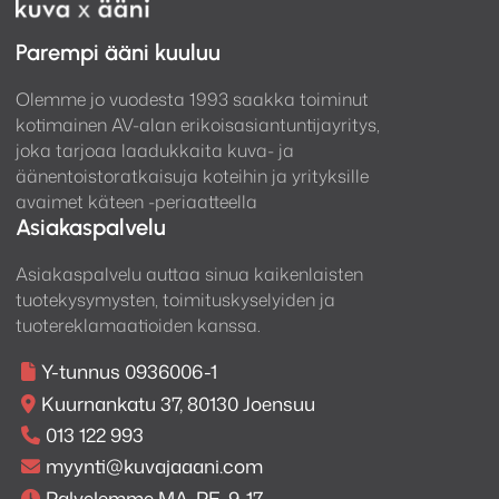
Parempi ääni kuuluu
Olemme jo vuodesta 1993 saakka toiminut
kotimainen AV-alan erikoisasiantuntijayritys,
joka tarjoaa laadukkaita kuva- ja
äänentoistoratkaisuja koteihin ja yrityksille
avaimet käteen -periaatteella
Asiakaspalvelu
Asiakaspalvelu auttaa sinua kaikenlaisten
tuotekysymysten, toimituskyselyiden ja
tuotereklamaatioiden kanssa.
Y-tunnus 0936006-1
Kuurnankatu 37, 80130 Joensuu
013 122 993
myynti@kuvajaaani.com
Palvelemme MA-PE, 9-17