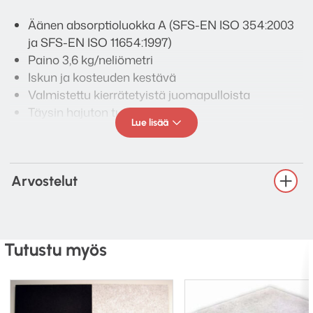
Äänen absorptioluokka A (SFS-EN ISO 354:2003
ja SFS-EN ISO 11654:1997)
Paino 3,6 kg/neliömetri
Iskun ja kosteuden kestävä
Valmistettu kierrätetyistä juomapulloista
Täysin hajuton tuote
Lue lisää
Voidaan leikata veitsellä tai sahalla
Kuvioitua pinnasta, valkoista sisältä
Kiinnitys liimalla, kaksipuolisella teipillä, ruuveilla
Arvostelut
tai ripustusjärjestelmällä
Perustuu Vaimee® Based™ Print -tuotteeseen
Mitat, pakkauskoot ja hinnat
Tutustu myös
2440 x 1220 x 24 (mm), myydään yksittäin, 590 €
/kpl
600 x 600 x 24 (mm), myydään yksittäin, 99 € /kpl