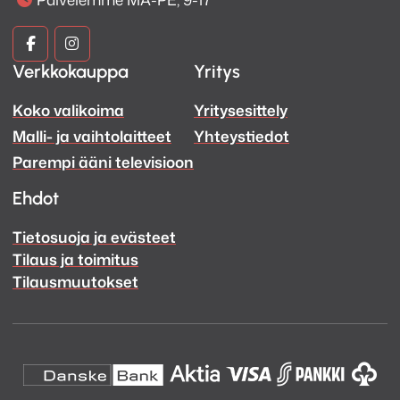
Kuva
Kuva
Verkkokauppa
Yritys
ja
ja
Koko valikoima
Yritysesittely
Ääni
Ääni
Malli- ja vaihtolaitteet
Yhteystiedot
Facebook
Instagram
Parempi ääni televisioon
Ehdot
Tietosuoja ja evästeet
Tilaus ja toimitus
Tilausmuutokset