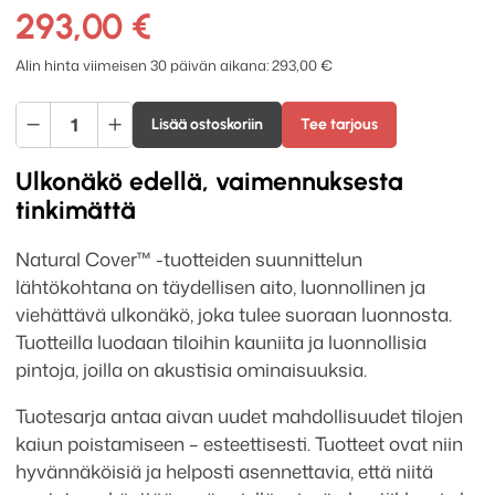
293,00
€
Alin hinta viimeisen 30 päivän aikana:
293,00
€
Vaimee
Lisää ostoskoriin
Tee tarjous
Natural
Cover
Ulkonäkö edellä, vaimennuksesta
akustiikkalevy
tinkimättä
600
x
Natural Cover™ -tuotteiden suunnittelun
600
lähtökohtana on täydellisen aito, luonnollinen ja
x
viehättävä ulkonäkö, joka tulee suoraan luonnosta.
24
Tuotteilla luodaan tiloihin kauniita ja luonnollisia
mm
pintoja, joilla on akustisia ominaisuuksia.
3
Tuotesarja antaa aivan uudet mahdollisuudet tilojen
kpl
kaiun poistamiseen – esteettisesti. Tuotteet ovat niin
määrä
hyvännäköisiä ja helposti asennettavia, että niitä