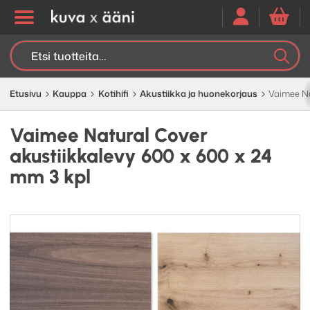
Etsi:
K
H
Etusivu
Kauppa
Kotihifi
Akustiikka ja huonekorjaus
Vaimee Na
Vaimee Natural Cover
akustiikkalevy 600 x 600 x 24
mm 3 kpl