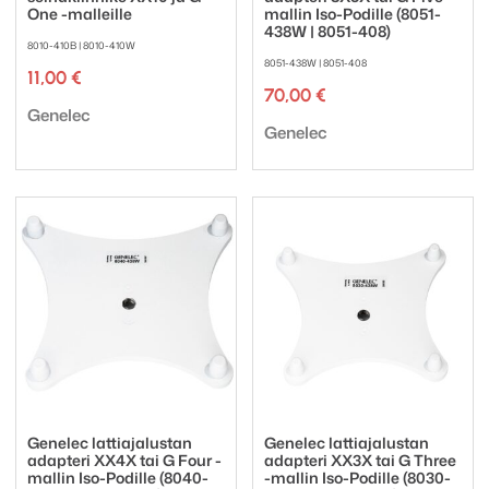
One -malleille
mallin Iso-Podille (8051-
438W | 8051-408)
8010-410B | 8010-410W
8051-438W | 8051-408
11,00
€
70,00
€
Tuotemerkki:
Genelec
Tuotemerkki:
Genelec
Genelec lattiajalustan
Genelec lattiajalustan
adapteri XX4X tai G Four -
adapteri XX3X tai G Three
mallin Iso-Podille (8040-
-mallin Iso-Podille (8030-