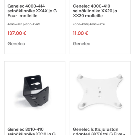
Genelec 4000-414
Genelec 4000-410
seinäkiinnike XX4X ja G
seinäkiinnike XX20 ja
Four -malleille
XX30 malleille
4000-414B | 4000-414W
4000-410B | 4000-410W
137,00
€
11,00
€
Tuotemerkki:
Tuotemerkki:
Genelec
Genelec
Genelec 8010-410
Genelec lattiajalustan
seinäkiinnike XX10 ja G
adapteri 8X5X tai G Five -