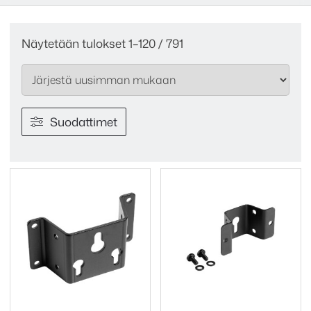
Sorted
Näytetään tulokset 1–120 / 791
by
latest
Suodattimet