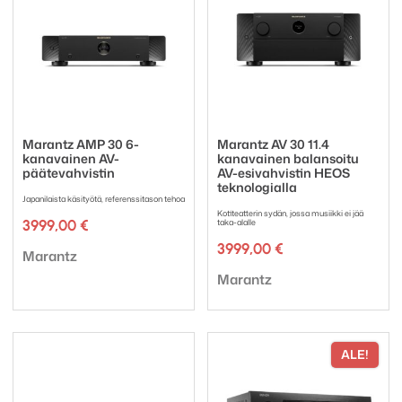
Marantz AMP 30 6-
Marantz AV 30 11.4
kanavainen AV-
kanavainen balansoitu
päätevahvistin
AV-esivahvistin HEOS
teknologialla
Japanilaista käsityötä, referenssitason tehoa
Kotiteatterin sydän, jossa musiikki ei jää
3999,00
€
taka-alalle
3999,00
€
Tuotemerkki:
Marantz
Tuotemerkki:
Marantz
ALE!