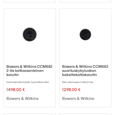
Bowers & Wilkins CCM682
Bowers & Wilkins CCM662
2-tie kattoasenteinen
suorituskykyluokan
kaiutin
kaksitiekattokaiutin
Huomaamaton kaiutin, huomattava ääni
Ääni, joka kuuluu mutta ei näy
1498,00
€
1298,00
€
Tuotemerkki:
Tuotemerkki:
Bowers & Wilkins
Bowers & Wilkins