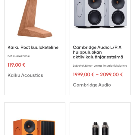
Kaiku Root kuuloketeline
Cambridge Audio L/R X
huippuluokan
Koti kuulokkeillesi
aktiivikaiutinjärjestelmä
119,00
€
Lattiakaiuttimen voima, ilman lattiakaiutinta
Tuotemerkki:
Hinta
1999,00
€
–
2099,00
€
Kaiku Acoustics
1999,
Tuotemerkki:
-
Cambridge Audio
2099