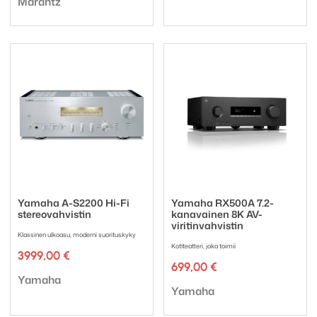
Marantz
Yamaha A-S2200 Hi-Fi
Yamaha RX500A 7.2-
stereovahvistin
kanavainen 8K AV-
viritinvahvistin
Klassinen ulkoasu, moderni suorituskyky
Kotiteatteri, joka toimii
3999,00
€
699,00
€
Tuotemerkki:
Yamaha
Tuotemerkki:
Yamaha