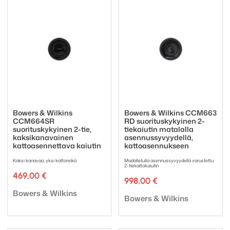
Bowers & Wilkins
Bowers & Wilkins CCM663
CCM664SR
RD suorituskykyinen 2-
suorituskykyinen 2-tie,
tiekaiutin matalalla
kaksikanavainen
asennussyvyydellä,
kattoasennettava kaiutin
kattoasennukseen
Kaksi kanavaa, yksi kattoreikä
Madalletulla asennussyvyydellä varustettu
2-tiekattokaiutin
469,00
€
998,00
€
Tuotemerkki:
Bowers & Wilkins
Tuotemerkki:
Bowers & Wilkins