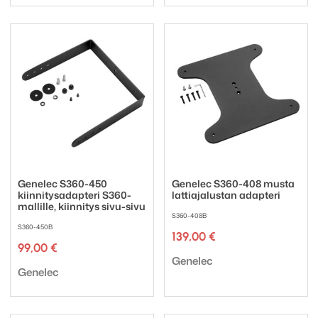
Genelec S360-450
Genelec S360-408 musta
kiinnitysadapteri S360-
lattiajalustan adapteri
mallille, kiinnitys sivu-sivu
S360-408B
S360-450B
139,00
€
99,00
€
Tuotemerkki:
Genelec
Tuotemerkki:
Genelec