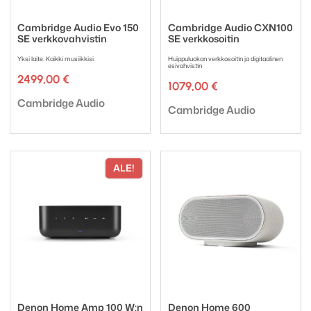
Cambridge Audio Evo 150
Cambridge Audio CXN100
SE verkkovahvistin
SE verkkosoitin
Yksi laite. Kaikki musiikkisi.
Huippuluokan verkkosoitin ja digitaalinen
esivahvistin
2499,00
€
1079,00
€
Tuotemerkki:
Cambridge Audio
Tuotemerkki:
Cambridge Audio
ALE!
Denon Home Amp 100 W:n
Denon Home 600