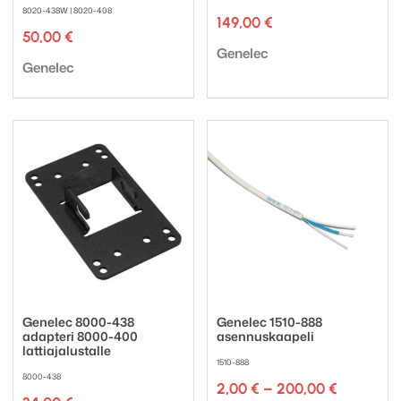
8020-438W | 8020-408
149,00
€
50,00
€
Tuotemerkki:
Genelec
Tuotemerkki:
Genelec
Genelec 8000-438
Genelec 1510-888
adapteri 8000-400
asennuskaapeli
lattiajalustalle
1510-888
8000-438
Hintaluok
2,00
€
–
200,00
€