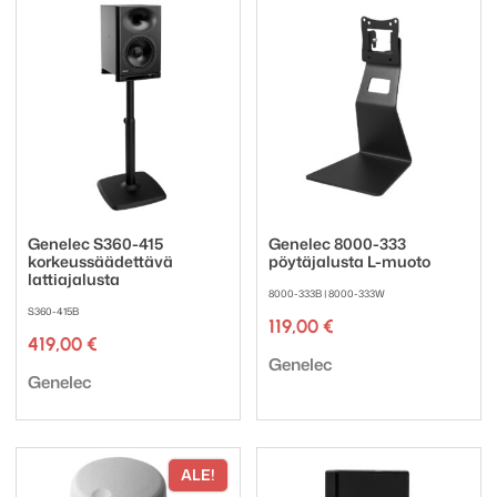
Genelec S360-415
Genelec 8000-333
korkeussäädettävä
pöytäjalusta L-muoto
lattiajalusta
8000-333B | 8000-333W
S360-415B
119,00
€
419,00
€
Tuotemerkki:
Genelec
Tuotemerkki:
Genelec
ALE!