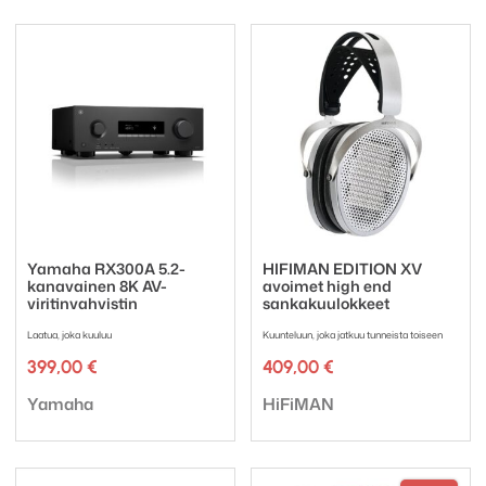
Yamaha RX300A 5.2-
HIFIMAN EDITION XV
kanavainen 8K AV-
avoimet high end
viritinvahvistin
sankakuulokkeet
Laatua, joka kuuluu
Kuunteluun, joka jatkuu tunneista toiseen
399,00
€
409,00
€
Tuotemerkki:
Tuotemerkki:
Yamaha
HiFiMAN