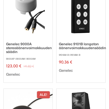
Genelec 9000A
Genelec 9101B langaton
stereoäänenvoimakkuuden
äänenvoimakkuudensäädin
säädin
9101AM-B | 9101AW-B
9000AP | 9000AW | 9000AM
90,36
€
Alkuperäinen
Nykyinen
123,00
€
141,82
€
Tuotemerkki:
hinta
hinta
Genelec
Tuotemerkki:
oli:
on:
Genelec
141,82 €.
123,00 €.
ALE!