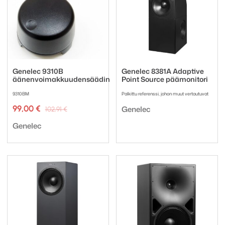
Genelec 9310B
Genelec 8381A Adaptive
äänenvoimakkuudensäädin
Point Source päämonitori
9310BM
Palkittu referenssi, johon muut vertautuvat
Tuotemerkki:
Alkuperäinen
Nykyinen
99,00
€
Genelec
102,91
€
hinta
hinta
Tuotemerkki:
oli:
on:
Genelec
102,91 €.
99,00 €.