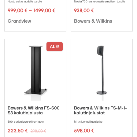
Nosta esitys uudelle tasolle
Nosta 700-sarja ansaitsemalleen tasolle
Hintaluokka:
999,00
€
–
1499,00
€
938,00
€
999,00 €
Tuotemerkki:
Tuotemerkki:
-
Grandview
Bowers & Wilkins
1499,00 €
ALE!
Bowers & Wilkins FS-600
Bowers & Wilkins FS-M-1-
S3 kaiutinjalusta
kaiutinjalustat
600-sarjan luonnollinen jatke
M-1:n luonnollinen jatke
Alkuperäinen
Nykyinen
223,50
€
598,00
€
298,00
€
hinta
hinta