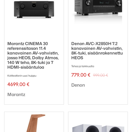
Marantz CINEMA 30
Denon AVC-X2850H 7.2
referenssitason 11.4
kanavainen AV-vahvistin,
kanavainen AV-vahvistin,
8K-tuki, sisäänrakennettu
jossa HEOS, Dolby Atmos,
HEOS
140 W teho, 8K-tuki ja 7
HDMI-sisääntuloa
Tehoa ja tarkkuutta
Alkuperäi
Nykyinen
779,00
€
999,00
€
Kotiteatterin uusi huippu
hinta
hinta
Tuotemerkki:
4699,00
€
oli:
on:
Denon
999,00 €.
779,00 €.
Tuotemerkki:
Marantz