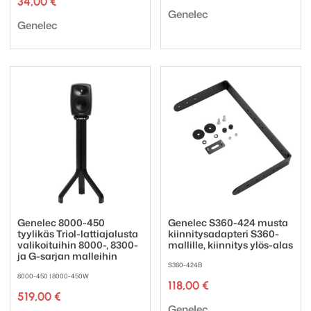
34,00
€
2,00 €
Tuotemerkki:
-
Genelec
Tuotemerkki:
Genelec
200,00 €
Genelec 8000-450
Genelec S360-424 musta
tyylikäs Triol-lattiajalusta
kiinnitysadapteri S360-
valikoituihin 8000-, 8300-
mallille, kiinnitys ylös-alas
ja G-sarjan malleihin
S360-424B
8000-450 | 8000-450W
118,00
€
519,00
€
Tuotemerkki:
Genelec