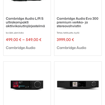
Cambridge Audio L/R S
Cambridge Audio Evo 300
ultrakompakti
premium verkko- ja
aktiivikaiutinjärjestelmä
stereovahvistin
Iso ääni, pieni koko
Tehoa, tarkkuutta, tyyliä
Hintaluokka:
499,00
€
–
549,00
€
3999,00
€
499,00 €
Tuotemerkki:
Tuotemerkki:
-
Cambridge Audio
Cambridge Audio
549,00 €