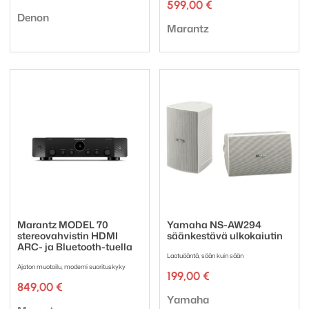
hinta
hinta
599,00
€
Tuotemerkki:
oli:
on:
Denon
Tuotemerkki:
1696,00 €.
1397,00 €.
Marantz
Marantz MODEL 70
Yamaha NS-AW294
stereovahvistin HDMI
säänkestävä ulkokaiutin
ARC- ja Bluetooth-tuella
Laatuääntä, sään kuin sään
Ajaton muotoilu, moderni suorituskyky
199,00
€
849,00
€
Tuotemerkki:
Yamaha
Tuotemerkki: