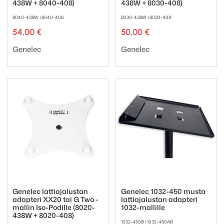
438W + 8040-408)
438W + 8030-408)
8040-438W | 8040-408
8030-438W | 8030-408
54,00
€
50,00
€
Tuotemerkki:
Tuotemerkki:
Genelec
Genelec
Genelec lattiajalustan
Genelec 1032-450 musta
adapteri XX20 tai G Two -
lattiajalustan adapteri
mallin Iso-Podille (8020-
1032-mallille
438W + 8020-408)
1032-450B | 1032-450AB