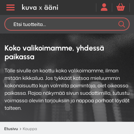
Etsi:
K
H
Koko valikoimamme, yhdessä
paikassa
Tälle sivulle on koottu koko valikoimamme, ilman
mitään kikkailua. Jos tykkäät katsoa mieluummin
kokonaisuutta kuin valmiita poimintoja, olet oikeassa
paikassa. Rajaa näkymää sivun suodattimilla, tutustu
voimassa oleviin tarjouksiin ja nappaa parhaat löydöt
talteen.
Etusivu
Kauppa