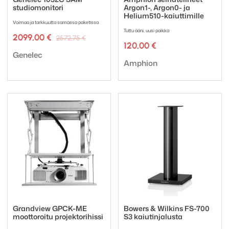
studiomonitori
Argon1-, Argon0- ja
Helium510-kaiuttimille
Voimaa ja tarkkuutta samassa paketissa
Tuttu ääni, uusi paikka
Alkuperäinen
Nykyinen
2099,00
€
2572,75
€
hinta
hinta
120,00
€
Tuotemerkki:
oli:
on:
Genelec
Tuotemerkki:
2572,75 €.
2099,00 €.
Amphion
Grandview GPCK-ME
Bowers & Wilkins FS-700
moottoroitu projektorihissi
S3 kaiutinjalusta