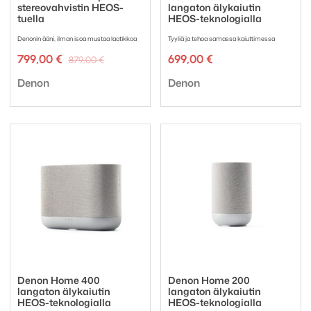
stereovahvistin HEOS-
langaton älykaiutin
tuella
HEOS-teknologialla
Denonin ääni, ilman isoa mustaa laatikkoa
Tyyliä ja tehoa samassa kaiuttimessa
Alkuperäinen
Nykyinen
799,00
€
699,00
€
879,00
€
hinta
hinta
Tuotemerkki:
Tuotemerkki:
oli:
on:
Denon
Denon
879,00 €.
799,00 €.
Denon Home 400
Denon Home 200
langaton älykaiutin
langaton älykaiutin
HEOS-teknologialla
HEOS-teknologialla