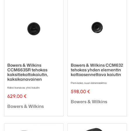
Bowers & Wilkins
Bowers & Wilkins CCM632
CCM663SR tehokas
tehokas yhden elementin
kaksitiekattokaiutin,
kattoasennettava kaiutin
kaksikanavainen
Pieni koko, suuri äänimaailma
Kaksi kanavaa, yksi kaiutin
598,00
€
629,00
€
Tuotemerkki:
Bowers & Wilkins
Tuotemerkki:
Bowers & Wilkins