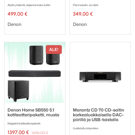
Aloita yhdestä, laajenna koko kotiin
Pieni kaiutin, iso ääni
499,00
€
349,00
€
Tuotemerkki:
Tuotemerkki:
Denon
Denon
ALE!
Denon Home SB550 5.1
Marantz CD 70 CD-soitin
kotiteatteripaketti, musta
korkealuokkaisella DAC-
piirillä ja USB-toistolla
Näppärä kotiteatteripaketti
Uudistettu klassikko
Alkuperäinen
Nykyinen
1397,00
€
1696,00
€