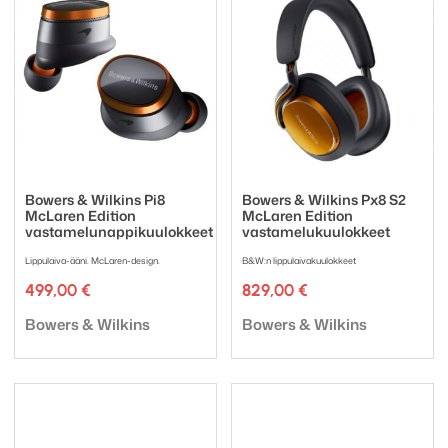
Bowers & Wilkins Pi8
Bowers & Wilkins Px8 S2
McLaren Edition
McLaren Edition
vastamelunappikuulokkeet
vastamelukuulokkeet
Lippulaiva-ääni. McLaren-design.
B&W:n lippulaivakuulokkeet
499,00
€
829,00
€
Tuotemerkki:
Tuotemerkki:
Bowers & Wilkins
Bowers & Wilkins