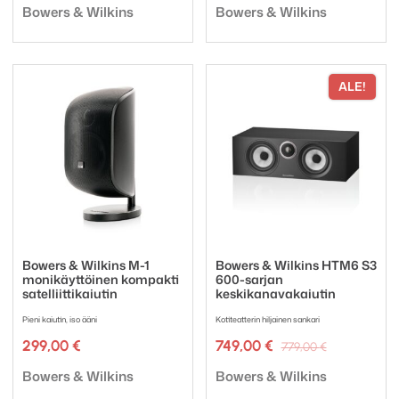
Tuotemerkki:
Tuotemerkki:
oli:
on:
Bowers & Wilkins
Bowers & Wilkins
298,00 €.
223,50 €.
ALE!
Bowers & Wilkins M-1
Bowers & Wilkins HTM6 S3
monikäyttöinen kompakti
600-sarjan
satelliittikaiutin
keskikanavakaiutin
Pieni kaiutin, iso ääni
Kotiteatterin hiljainen sankari
Alkuperäi
Nykyinen
299,00
€
749,00
€
779,00
€
hinta
hinta
Tuotemerkki:
Tuotemerkki:
oli:
on:
Bowers & Wilkins
Bowers & Wilkins
779,00 €.
749,00 €.