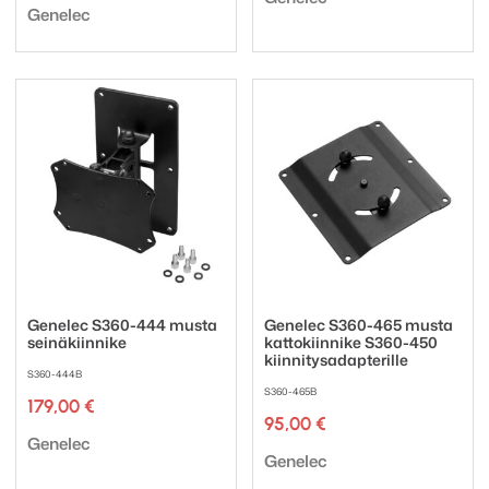
Tuotemerkki:
Genelec
Genelec S360-444 musta
Genelec S360-465 musta
seinäkiinnike
kattokiinnike S360-450
kiinnitysadapterille
S360-444B
S360-465B
179,00
€
95,00
€
Tuotemerkki:
Genelec
Tuotemerkki:
Genelec