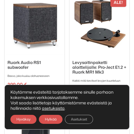
ALE!
Ruark Audio RS1
Levysoitinpaketti
subwoofer
aloittelijalle: Pro-Ject E1.2 +
Ruark MR1 Mk3
Basso, joka kuuluu olohuoneeseen
Kaikki mitä tarvitset levyjen kuunteluun
399,00
€
Alkuperäi
Nykyinen
827,00
€
868,00
€
Käytämme evästeitä tarjotaksemme sinulle parhaan
Tuotemerkki:
hinta
hinta
Ruark Audio
kokemuksen verkkosivustollamme.
Tuotemerkki:
oli:
on:
Pro-Ject
Ruark Audio
Voit saada lisätietoja käyttämistämme evästeistä ja
868,00 €.
827,00 €.
hallinnoida niitä
asetuksista
.
Hyväksy
Hylkää
Asetukset
ALE!