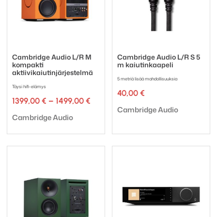
Cambridge Audio L/R M
Cambridge Audio L/R S 5
kompakti
m kaiutinkaapeli
aktiivikaiutinjärjestelmä
5 metriä lisää mahdollisuuksia
Täysi hifi-elämys
40,00
€
Hintaluokka:
1399,00
€
–
1499,00
€
Tuotemerkki:
1399,00 €
Cambridge Audio
Tuotemerkki:
-
Cambridge Audio
1499,00 €