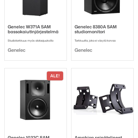
Genelec W371A SAM
Genelec 8380A SAM
bassokaiutinjärjestelmä
studiomonitori
Studiotarkkuus myös alataajuuksilla
Tarkkuutta, joka ei väsytä korvaa
Tuotemerkki:
Tuotemerkki:
Genelec
Genelec
ALE!
Genelec 1032C SAM
Amphion seinätelineet