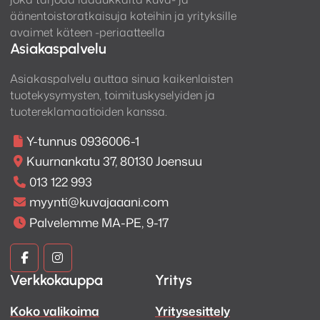
äänentoistoratkaisuja koteihin ja yrityksille
avaimet käteen -periaatteella
Asiakaspalvelu
Asiakaspalvelu auttaa sinua kaikenlaisten
tuotekysymysten, toimituskyselyiden ja
tuotereklamaatioiden kanssa.
Y-tunnus 0936006-1
Kuurnankatu 37, 80130 Joensuu
013 122 993
myynti@kuvajaaani.com
Palvelemme MA-PE, 9-17
Kuva
Kuva
Verkkokauppa
Yritys
ja
ja
Koko valikoima
Yritysesittely
Ääni
Ääni