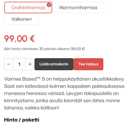
Grafiitinharmaa
Marmorinharmaa
Valkoinen
99,00
€
Alin hinta viimeisen 30 päivän aikana:
99,00
€
Vaimee
Lisää ostoskoriin
Tee tarjous
Based
S
Vaimee Based™ S on helppokäyttönen akustiikkalevy.
akustiikkalevy
Saat sen kätevässä kolmen kappaleen pakkauksessa
määrä
monessa hienossa värissä. Levyjen takapuolella on
kiinnitystarra, jonka avulla kiinnität sen lähes minne
tahansa, vaikka kattoon!
Hinta / paketti