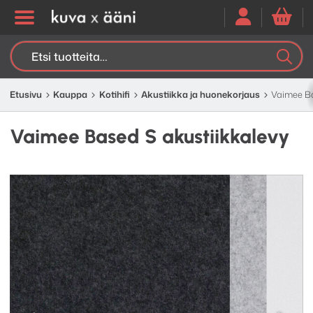
Etsi:
K
H
Etusivu
Kauppa
Kotihifi
Akustiikka ja huonekorjaus
Vaimee Ba
Vaimee Based S akustiikkalevy
Edellinen
Seuraav