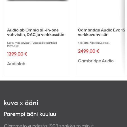
Audiolab Omnia all-in-one
Cambridge Audio Evo 15
vahvistin, DAC ja verkkosoitin
verkkovahvistin
Kaikki mitä tarvitset – yhdessä elegantissa
Yksi laite. Kaikki musiikkisi.
paketissa
2499,00
€
1399,00
€
Tuotemerkki:
Cambridge Audio
Tuotemerkki:
Audiolab
Parempi ääni kuuluu
Olemme jo vuodesta 1993 saakka toiminut