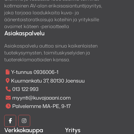
kotimainen AV-alan erikoisasiantuntijayritys,
joka tarjoaa laadukkaita kuva- ja
äänentoistoratkaisuja koteihin ja yrityksille
avaimet käteen -periaatteella
Asiakaspalvelu
Asiakaspalvelu auttaa sinua kaikenlaisten
tuotekysymysten, toimituskyselyiden ja
tuotereklamaatioiden kanssa.
Y-tunnus 0936006-1
Kuurnankatu 37, 80130 Joensuu
013 122 993
myynti@kuvajaaani.com
Palvelemme MA-PE, 9-17
Kuva
Kuva
Verkkokauppa
Yritys
ja
ja