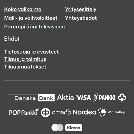
Koko valikoima
Yritysesittely
Ääni
Ääni
Malli- ja vaihtolaitteet
Yhteystiedot
Facebook
Instagram
Parempi ääni televisioon
Ehdot
Tietosuoja ja evästeet
Tilaus ja toimitus
Tilausmuutokset