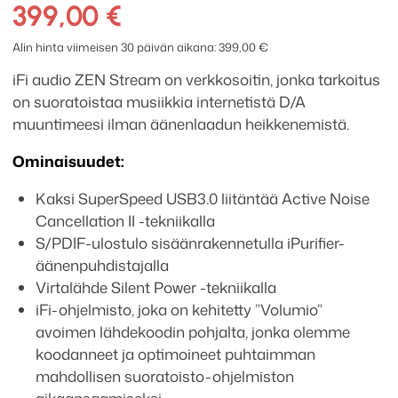
ZEN
399,00
€
Stream
verkkosoitin
Alin hinta viimeisen 30 päivän aikana:
399,00
€
määrä
iFi audio ZEN Stream on verkkosoitin, jonka tarkoitus
on suoratoistaa musiikkia internetistä D/A
muuntimeesi ilman äänenlaadun heikkenemistä.
Ominaisuudet:
Kaksi SuperSpeed USB3.0 liitäntää Active Noise
Cancellation II -tekniikalla
S/PDIF-ulostulo sisäänrakennetulla iPurifier-
äänenpuhdistajalla
Virtalähde Silent Power -tekniikalla
iFi-ohjelmisto, joka on kehitetty ”Volumio”
avoimen lähdekoodin pohjalta, jonka olemme
koodanneet ja optimoineet puhtaimman
mahdollisen suoratoisto-ohjelmiston
aikaansaamiseksi.