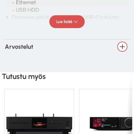
– Ethernet
– USB HDD
Firmware-päivitykset OTA:n ja USB-C:n kautta
Lue lisää
takana
Formaatit:
– PCM384
Arvostelut
– DSD256
– MQA täysi yhteensopivuus
Ulostulot:
– 2 x USB3.0 (A-tyyppi)
Tutustu myös
– SPDIF (koaksiaali)
Virrankulutus ilman signaalia: ~6W
Virrankulutus Max: ~10W
Mitat (L x S x K): 158 x 100 x 35 mm
Paino: 578g