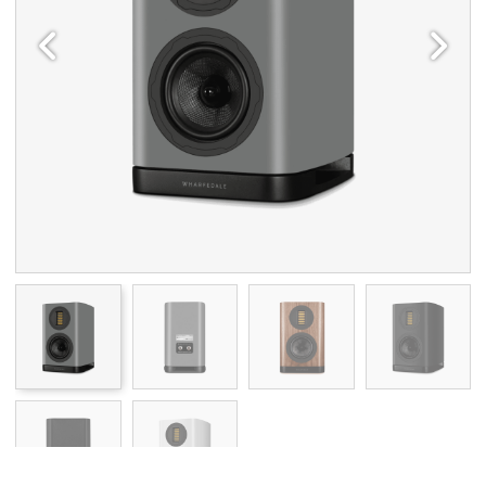
Edellinen
Seuraav