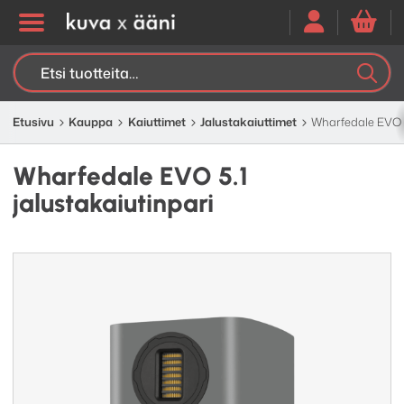
Etsi:
K
H
Etusivu
Kauppa
Kaiuttimet
Jalusta­kaiuttimet
Wharfedale EVO 5.
Wharfedale EVO 5.1
jalustakaiutinpari