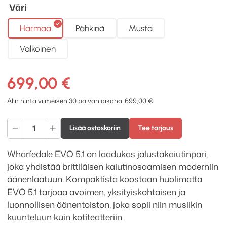
Väri
Harmaa
Pähkinä
Musta
Valkoinen
699,00
€
Alin hinta viimeisen 30 päivän aikana:
699,00
€
Wharfedale
Lisää ostoskoriin
Tee tarjous
EVO
5.1
Wharfedale EVO 5.1 on laadukas jalustakaiutinpari,
jalustakaiutinpari
joka yhdistää brittiläisen kaiutinosaamisen moderniin
määrä
äänenlaatuun. Kompaktista koostaan huolimatta
EVO 5.1 tarjoaa avoimen, yksityiskohtaisen ja
luonnollisen äänentoiston, joka sopii niin musiikin
kuunteluun kuin kotiteatteriin.