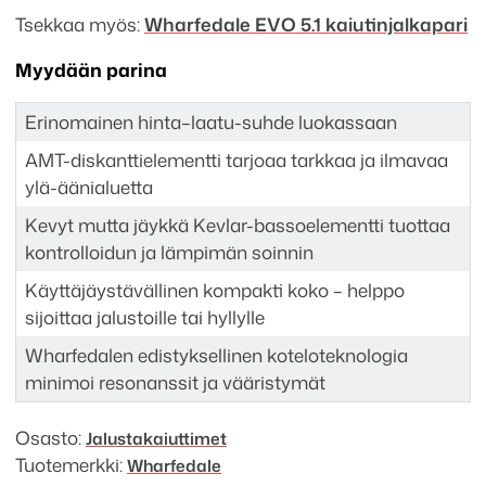
Tsekkaa myös:
Wharfedale EVO 5.1 kaiutinjalkapari
Myydään parina
Erinomainen hinta–laatu-suhde luokassaan
AMT-diskanttielementti tarjoaa tarkkaa ja ilmavaa
ylä-äänialuetta
Kevyt mutta jäykkä Kevlar-bassoelementti tuottaa
kontrolloidun ja lämpimän soinnin
Käyttäjäystävällinen kompakti koko – helppo
sijoittaa jalustoille tai hyllylle
Wharfedalen edistyksellinen koteloteknologia
minimoi resonanssit ja vääristymät
Osasto:
Jalusta­kaiuttimet
Tuotemerkki:
Wharfedale