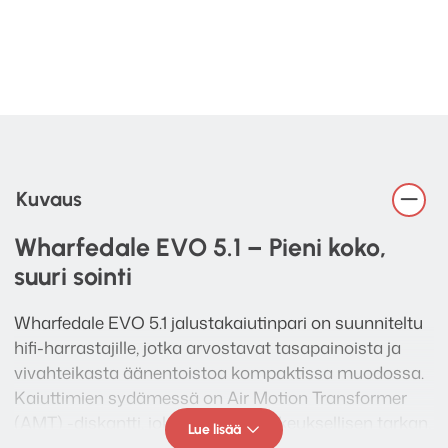
Kuvaus
Wharfedale EVO 5.1 – Pieni koko,
suuri sointi
Wharfedale EVO 5.1 jalustakaiutinpari on suunniteltu
hifi-harrastajille, jotka arvostavat tasapainoista ja
vivahteikasta äänentoistoa kompaktissa muodossa.
Kaiuttimien sydämessä on Air Motion Transformer
(AMT) -diskantti, joka tarjoaa poikkeuksellisen tarkan,
Lue lisää
läpikuultavan ja avoimen ylä-äänialueen. Keskialue ja