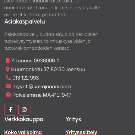
joka tarjoaa laadukkaita kuva- ja
äänentoistoratkaisuja koteihin ja yrityksille
avaimet käteen -periaatteella
Asiakaspalvelu
Asiakaspalvelu auttaa sinua kaikenlaisten
tuotekysymysten, toimituskyselyiden ja
tuotereklamaatioiden kanssa.
Y-tunnus 0936006-1
Kuurnankatu 37, 80130 Joensuu
013 122 993
myynti@kuvajaaani.com
Palvelemme MA-PE, 9-17
Kuva
Kuva
Verkkokauppa
Yritys
ja
ja
Koko valikoima
Yritysesittely
Ääni
Ääni