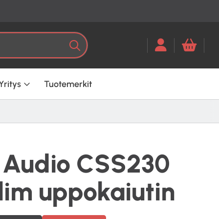
Kun tuloksia tulee, voit selata ni
Haku
Yritys
Tuotemerkit
 Audio CSS230
lim uppokaiutin