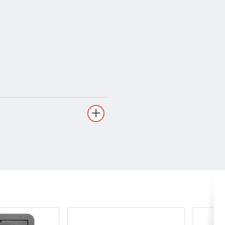
00 Hz @ 12 dB/Octave)
optimum)