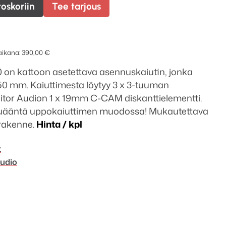
toskoriin
Tee tarjous
 aikana:
390,00
€
on kattoon asetettava asennuskaiutin, jonka
50 mm. Kaiuttimesta löytyy 3 x 3-tuuman
itor Audion 1 x 19mm C-CAM diskanttielementti.
uääntä uppokaiuttimen muodossa! Mukautettava
 rakenne.
Hinta / kpl
t
udio