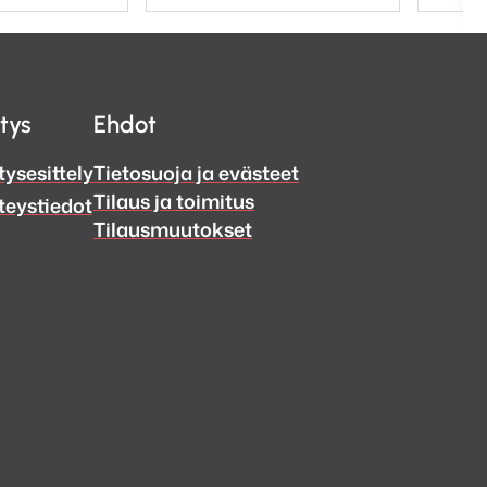
itys
Ehdot
tysesittely
Tietosuoja ja evästeet
Tilaus ja toimitus
teystiedot
Tilausmuutokset