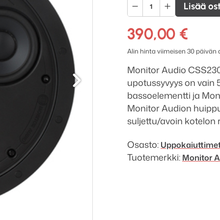
Monitor
Lisää os
Audio
CSS230
390,00
€
Super
Alin hinta viimeisen 30 päivän
Slim
Seuraava
uppokaiutin
Monitor Audio CSS230 
määrä
upotussyvyys on vain 
bassoelementti ja Mon
Monitor Audion huipp
suljettu/avoin kotelon
Osasto:
Uppokaiuttime
Tuotemerkki:
Monitor A