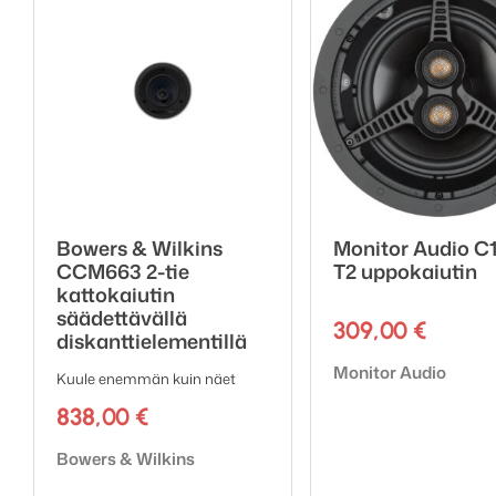
Kokonaissyvyys (muka
Asennussyvyys: 50 m
Leikkausreiän halkaisi
Vapaavalintaisen neli
Kiinnitystyyppi: 3-ase
Rakennusmateriaali:
A
Paino: 2.88 kg
Pre-Construction Bra
Hinta/kpl
Bowers & Wilkins
Monitor Audio C
CCM663 2-tie
T2 uppokaiutin
kattokaiutin
säädettävällä
309,00
€
diskanttielementillä
Tuotemerkki:
Monitor Audio
Kuule enemmän kuin näet
838,00
€
Tuotemerkki:
Bowers & Wilkins