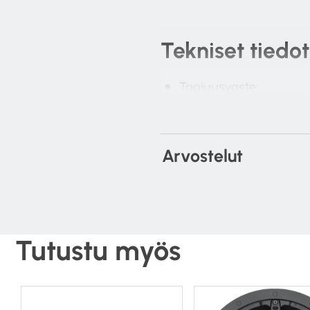
Tekniset tiedot
Taajuusvaste:
–
100 Hz – 30 kHz seal
–
85 Hz – 30 kHz open
Nominaali impedanssi
Arvostelut
Herkkyys (1W@1M): 86
Max SPL: 103.8 dBA
Power Handling (RMS)
Suositeltu vahvistinteh
Elementti:
Tutustu myös
– 3 x 3″
C-CAM
kartio 
– 1 x 19mm
C-CAM
ku
Jakotaajuussuositus: 1
Kokonaishalkaisija (m