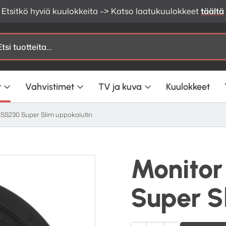
Etsitkö hyviä kuulokkeita –> Katso laatukuulokkeet
täältä
t
Vahvistimet
TV ja kuva
Kuulokkeet
CSS230 Super Slim uppokaiutin
Monitor
Super S