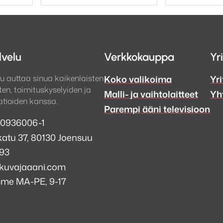
lvelu
Verkkokauppa
Yr
u auttaa sinua kaikenlaisten
Koko valikoima
Yri
en, toimituskyselyiden ja
Malli- ja vaihtolaitteet
Yh
tioiden kanssa.
Parempi ääni televisioon
 0936006-1
atu 37, 80130 Joensuu
993
kuvajaaani.com
mme MA-PE, 9-17
a