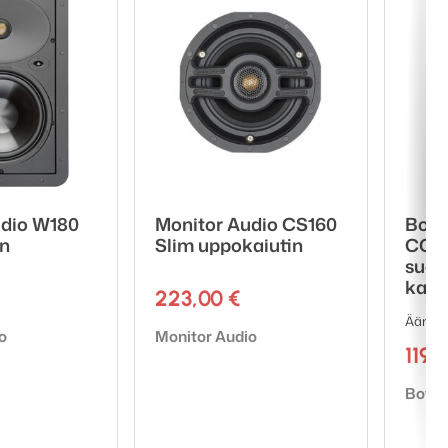
udio W180
Monitor Audio CS160
Bowe
in
Slim uppokaiutin
CCM
suor
katt
223,00
€
Ääni jo
Tuotemerkki:
o
Monitor Audio
1198
Tuote
Bower