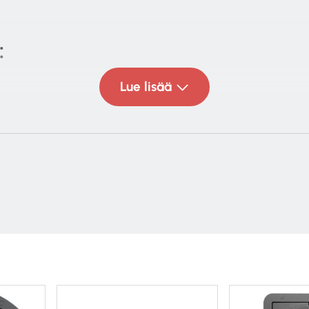
:
Lue lisää
ed ‘CP’
 back
: 8 ohms
 dB
:
40 W – Full range (60 W jos jakotaajuus asetetaan 1
o: 10 – 60 W
basso elementti
lta kupoli diskantti
00 Hz at a minimum of 12 dB/Octave (24 dB/Octave 
ukaanlukien etuverkko): 250 mm