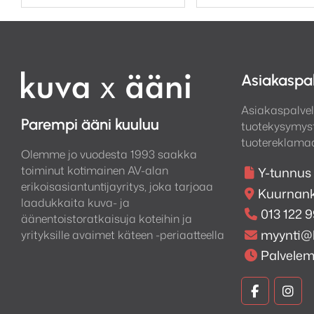
Asiakaspa
Asiakaspalvel
Parempi ääni kuuluu
tuotekysymyst
tuotereklamaa
Olemme jo vuodesta 1993 saakka
toiminut kotimainen AV-alan
Y-tunnus
erikoisasiantuntijayritys, joka tarjoaa
Kuurnank
laadukkaita kuva- ja
013 122 
äänentoistoratkaisuja koteihin ja
myynti@
yrityksille avaimet käteen -periaatteella
Palvele
Kuva
Kuv