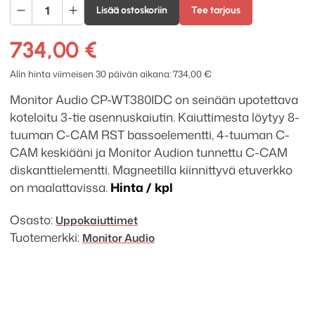
Monitor
Lisää ostoskoriin
Tee tarjous
Audio
CP-
734,00
€
WT380IDC
koteloitu
Alin hinta viimeisen 30 päivän aikana:
734,00
€
uppokaiutin
Monitor Audio CP-WT380IDC on seinään upotettava
määrä
koteloitu 3-tie asennuskaiutin. Kaiuttimesta löytyy 8-
tuuman C-CAM RST bassoelementti, 4-tuuman C-
CAM keskiääni ja Monitor Audion tunnettu C-CAM
diskanttielementti. Magneetilla kiinnittyvä etuverkko
on maalattavissa.
Hinta / kpl
Osasto:
Uppokaiuttimet
Tuotemerkki:
Monitor Audio