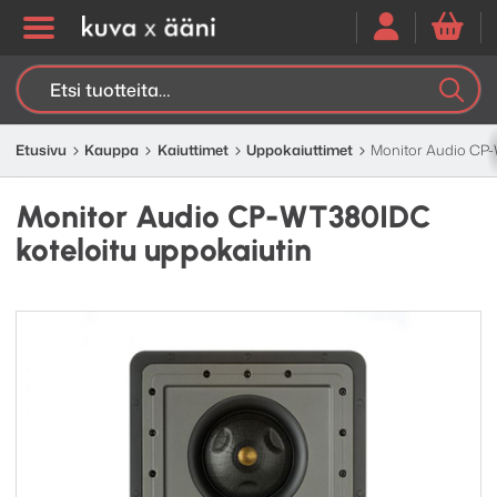
Etsi:
K
H
Etusivu
Kauppa
Kaiuttimet
Uppokaiuttimet
Monitor Audio CP-
Monitor Audio CP-WT380IDC
koteloitu uppokaiutin