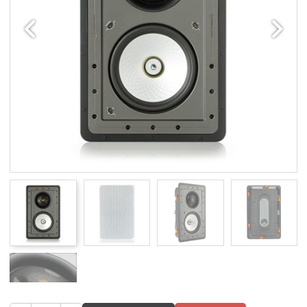
Edellinen
Seuraav