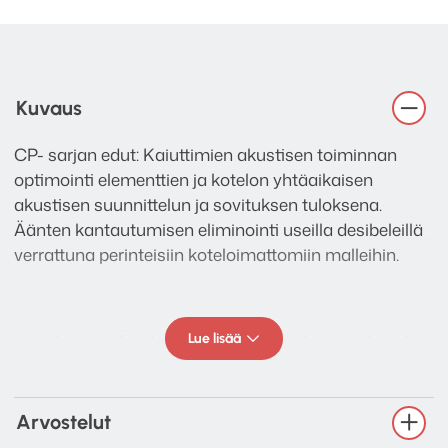
Kuvaus
CP- sarjan edut: Kaiuttimien akustisen toiminnan
optimointi elementtien ja kotelon yhtäaikaisen
akustisen suunnittelun ja sovituksen tuloksena.
Äänten kantautumisen eliminointi useilla desibeleillä
verrattuna perinteisiin koteloimattomiin malleihin.
Lue lisää
Englanninkielisen asennusohjeen löydät
dropbox linkin kautta
TÄÄLTÄ!
Arvostelut