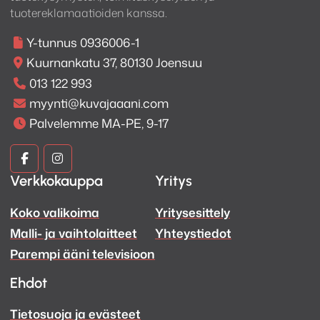
tuotereklamaatioiden kanssa.
Y-tunnus 0936006-1
Kuurnankatu 37, 80130 Joensuu
013 122 993
myynti@kuvajaaani.com
Palvelemme MA-PE, 9-17
Kuva
Kuva
Verkkokauppa
Yritys
ja
ja
Koko valikoima
Yritysesittely
Ääni
Ääni
Malli- ja vaihtolaitteet
Yhteystiedot
Facebook
Instagram
Parempi ääni televisioon
Ehdot
Tietosuoja ja evästeet