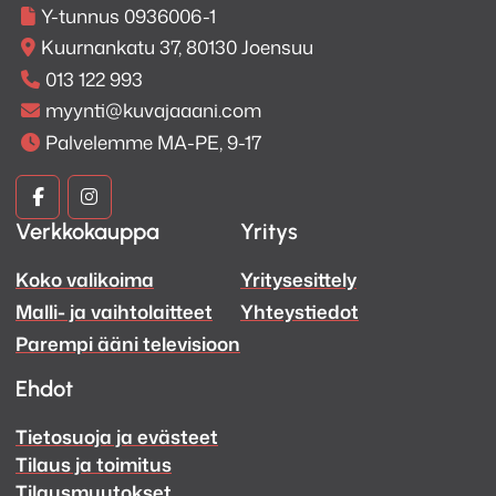
tuotteilleen
pidennetyn 5
Y-tunnus 0936006-1
vuoden takuun
, kunhan kuluttaja
Kuurnankatu 37, 80130 Joensuu
muistaa mennä
013 122 993
rekisteröimään tuotteensa
3
myynti@kuvajaaani.com
kuukauden kuluessa ostopäivästä
.
Palvelemme MA-PE, 9-17
Linkki rekisteröintiin:
https://www.marantz.com/fi-
Kuva
Kuva
fi/5ywarranty
Verkkokauppa
Yritys
ja
ja
Koko valikoima
Yritysesittely
Ääni
Ääni
Malli- ja vaihtolaitteet
Yhteystiedot
Facebook
Instagram
Parempi ääni televisioon
Ehdot
Tietosuoja ja evästeet
Tilaus ja toimitus
Tilausmuutokset