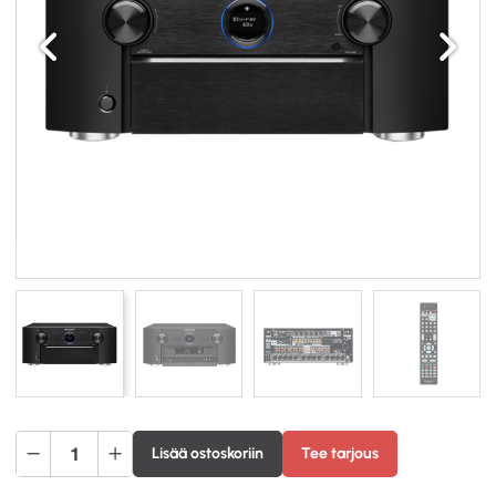
Edellinen
Seuraav
Marantz
Lisää ostoskoriin
Tee tarjous
AV7706