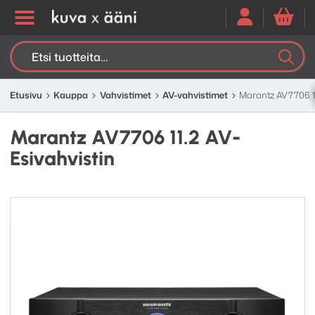
Etsi:
K
H
Etusivu
Kauppa
Vahvistimet
AV-vahvistimet
Marantz AV7706 11.
Marantz AV7706 11.2 AV-
Esivahvistin