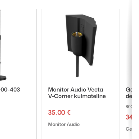
000-403
Monitor Audio Vecta
Gene
V-Corner kulmateline
desig
8000-
35,00
€
349
Tuotemerkki:
Monitor Audio
Tuote
Genel