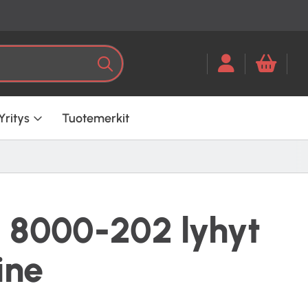
Kun tuloksia tulee, voit selata ni
Haku
Yritys
Tuotemerkit
 8000-202 lyhyt
ine