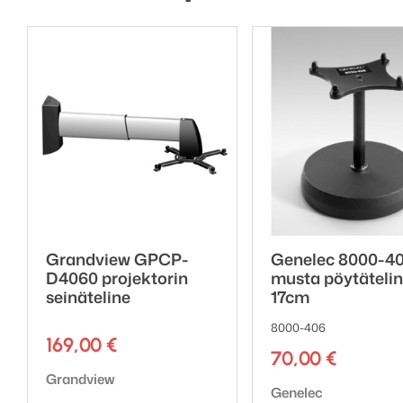
Grandview GPCP-
Genelec 8000-4
D4060 projektorin
musta pöytätelin
seinäteline
17cm
8000-406
169,00
€
70,00
€
Tuotemerkki:
Grandview
Tuotemerkki:
Genelec