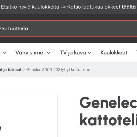
Etsitkö hyviä kuulokkeita –> Katso laatukuulokkeet
täältä
t
Vahvistimet
TV ja kuva
Kuulokkeet
t ja telineet
Genelec 8000-202 lyhyt kattoteline
Genelec
kattotel