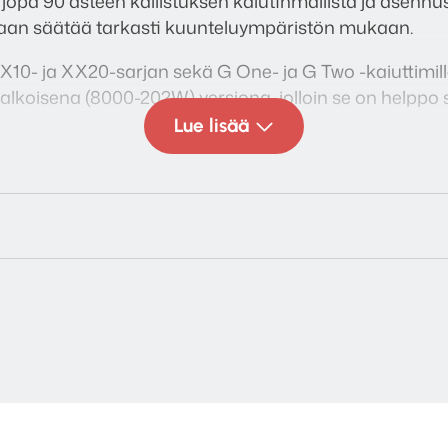
opa 90 asteen kallistuksen kaiutinmallista ja asennus
aan säätää tarkasti kuunteluympäristön mukaan.
X10- ja XX20-sarjan sekä G One- ja G Two -kaiuttimille
lkoisena (8000-202W) versiona, jolloin se on helppo s
Lue lisää