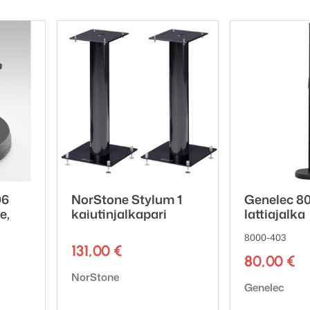
06
NorStone Stylum 1
Genelec 8
e,
kaiutinjalkapari
lattiajalka
8000-403
131,00
€
80,00
€
Tuotemerkki:
NorStone
Tuotemerkki:
Genelec