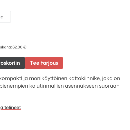
en
 aikana:
62,00
€
toskoriin
Tee tarjous
ompakti ja monikäyttöinen kattokiinnike, joka on
 pienempien kaiutinmallien asennukseen suoraan
ja telineet