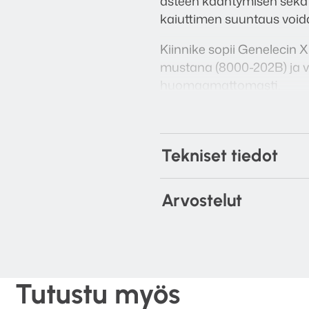
asteen kääntymisen sekä j
kaiuttimen suuntaus void
Kiinnike sopii Genelecin X
mustana (8000-202B) ja va
huomaamattomasti.
Tekniset tiedot
Arvostelut
Tutustu myös