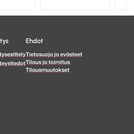
itys
Ehdot
tysesittely
Tietosuoja ja evästeet
Tilaus ja toimitus
teystiedot
Tilausmuutokset