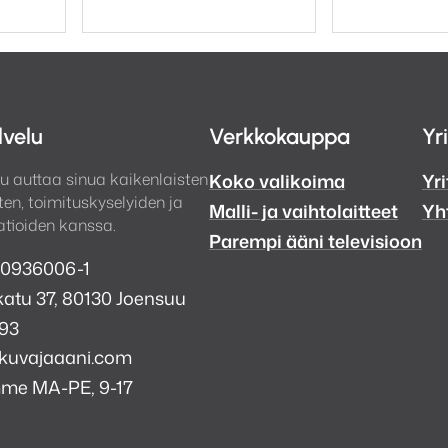
lvelu
Verkkokauppa
Yr
u auttaa sinua kaikenlaisten
Koko valikoima
Yri
en, toimituskyselyiden ja
Malli- ja vaihtolaitteet
Yh
tioiden kanssa.
Parempi ääni televisioon
 0936006-1
atu 37, 80130 Joensuu
993
kuvajaaani.com
mme MA-PE, 9-17
a