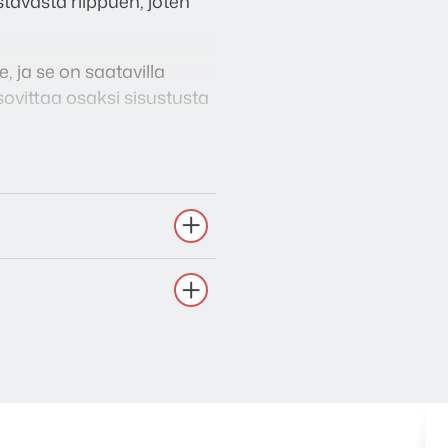
tavasta riippuen, joten
, ja se on saatavilla
ovittaa osaksi sisustusta