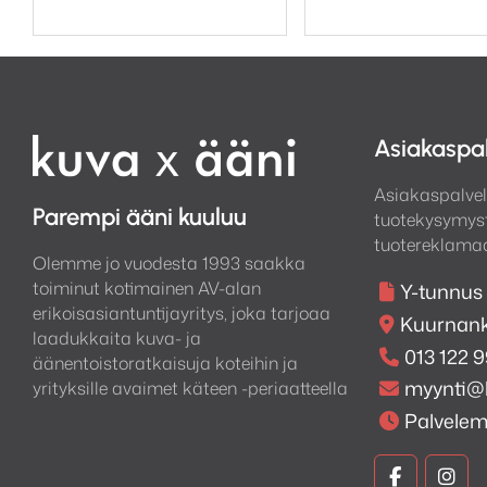
Asiakaspa
Asiakaspalvel
Parempi ääni kuuluu
tuotekysymyst
tuotereklamaa
Olemme jo vuodesta 1993 saakka
toiminut kotimainen AV-alan
Y-tunnus
erikoisasiantuntijayritys, joka tarjoaa
Kuurnank
laadukkaita kuva- ja
013 122 
äänentoistoratkaisuja koteihin ja
myynti@
yrityksille avaimet käteen -periaatteella
Palvele
Kuva
Kuv