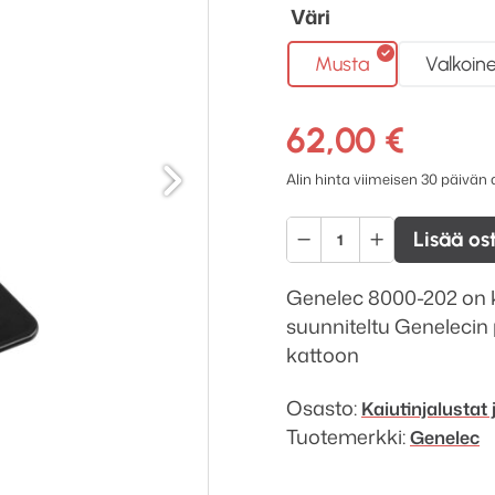
Väri
Musta
Valkoin
62,00
€
Seuraava
Alin hinta viimeisen 30 päivän
Genelec
Lisää os
8000-
202
Genelec 8000-202 on k
lyhyt
suunniteltu Genelecin
kattoteline
kattoon
määrä
Osasto:
Kaiutinjalustat 
Tuotemerkki:
Genelec