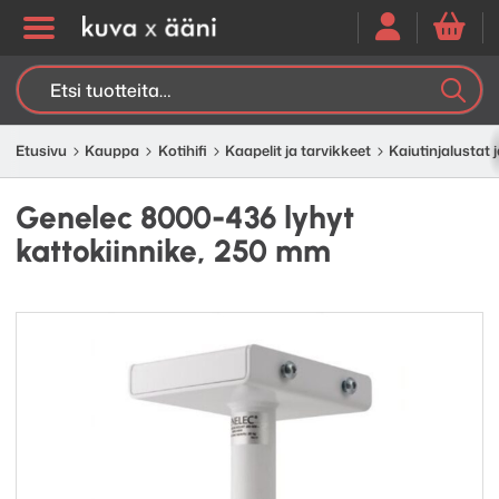
Etsi:
K
H
Etusivu
Kauppa
Kotihifi
Kaapelit ja tarvikkeet
Kaiutinjalustat j
Genelec 8000-436 lyhyt
kattokiinnike, 250 mm