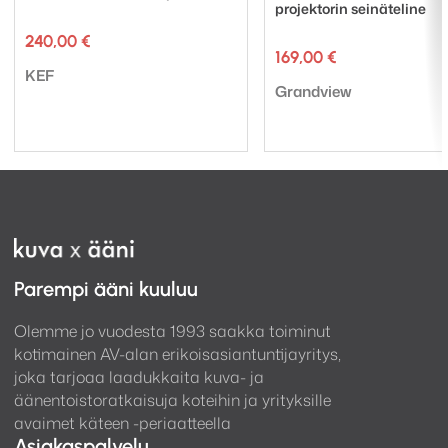
projektorin seinäteline
240,00
€
169,00
€
Tuotemerkki:
KEF
Tuotemerkki:
Grandview
Parempi ääni kuuluu
Olemme jo vuodesta 1993 saakka toiminut
kotimainen AV-alan erikoisasiantuntijayritys,
joka tarjoaa laadukkaita kuva- ja
äänentoistoratkaisuja koteihin ja yrityksille
avaimet käteen -periaatteella
Asiakaspalvelu