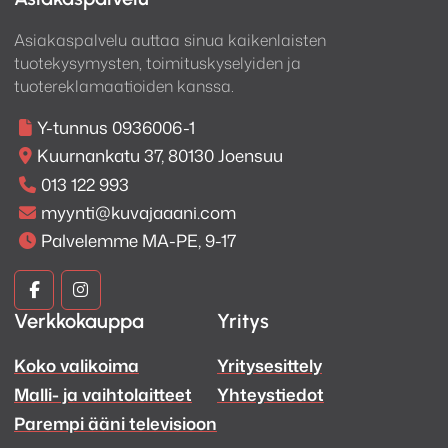
Asiakaspalvelu auttaa sinua kaikenlaisten
tuotekysymysten, toimituskyselyiden ja
tuotereklamaatioiden kanssa.
Y-tunnus 0936006-1
Kuurnankatu 37, 80130 Joensuu
013 122 993
myynti@kuvajaaani.com
Palvelemme MA-PE, 9-17
Kuva
Kuva
Verkkokauppa
Yritys
ja
ja
Koko valikoima
Yritysesittely
Ääni
Ääni
Malli- ja vaihtolaitteet
Yhteystiedot
Facebook
Instagram
Parempi ääni televisioon