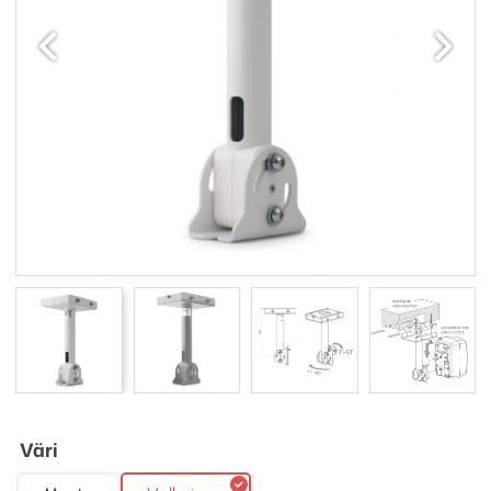
Edellinen
Seuraav
Väri