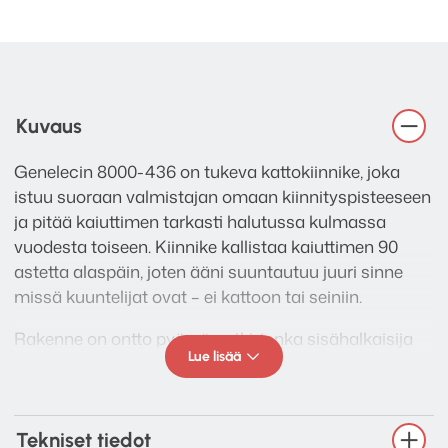
Kuvaus
Genelecin 8000-436 on tukeva kattokiinnike, joka
istuu suoraan valmistajan omaan kiinnityspisteeseen
ja pitää kaiuttimen tarkasti halutussa kulmassa
vuodesta toiseen. Kiinnike kallistaa kaiuttimen 90
astetta alaspäin, joten ääni suuntautuu juuri sinne
missä kuuntelijat ovat – ei kattoon tai seiniin.
Rakenne on ontto pyöreä putki, jonka sisähalkaisija
Lue lisää
on 50 mm, ja se sopii käytännössä koko Genelecin
kotikäyttöön ja asennuksiin tarkoitettuun mallistoon:
8000-, 4000- ja G-sarjan kaiuttimiin. Saatavana sekä
mustana että valkoisena, joten kiinnike taipuu niin
Tekniset tiedot