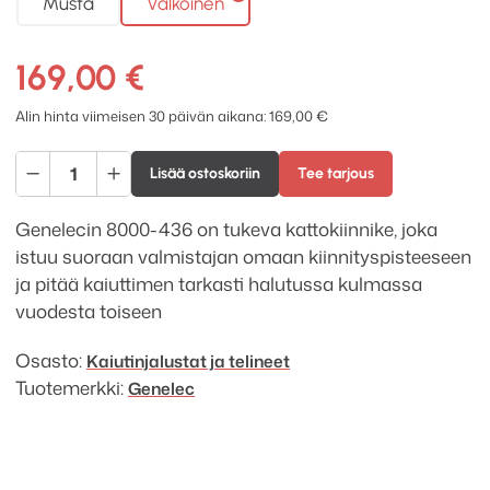
Musta
Valkoinen
169,00
€
Alin hinta viimeisen 30 päivän aikana:
169,00
€
Genelec
Lisää ostoskoriin
Tee tarjous
8000-
436
Genelecin 8000-436 on tukeva kattokiinnike, joka
lyhyt
istuu suoraan valmistajan omaan kiinnityspisteeseen
kattokiinnike,
ja pitää kaiuttimen tarkasti halutussa kulmassa
250
vuodesta toiseen
mm
määrä
Osasto:
Kaiutinjalustat ja telineet
Tuotemerkki:
Genelec