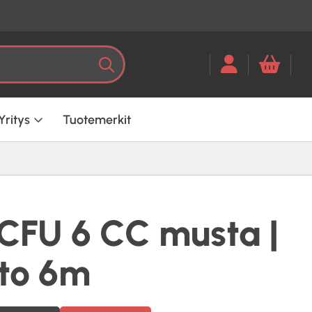
Kun tuloksia tulee, voit selata ni
Haku
Yritys
Tuotemerkit
 CFU 6 CC musta |
to 6m