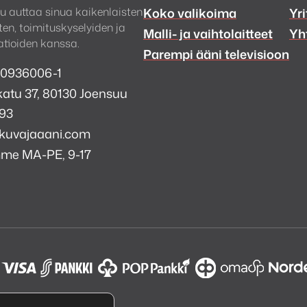
u auttaa sinua kaikenlaisten
Koko valikoima
Yri
en, toimituskyselyiden ja
Malli- ja vaihtolaitteet
Yh
tioiden kanssa.
Parempi ääni televisioon
 0936006-1
atu 37, 80130 Joensuu
993
kuvajaaani.com
mme MA-PE, 9-17
a
i
k
tagram