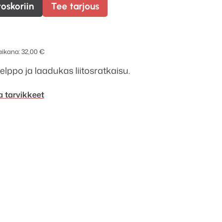
toskoriin
Tee tarjous
 aikana:
32,00
€
elppo ja laadukas liitosratkaisu.
a tarvikkeet