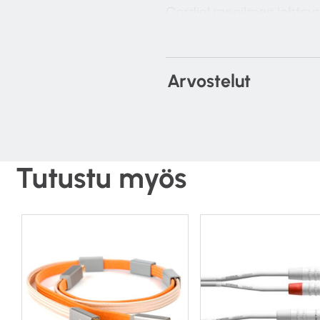
Cordial maailman johtava 
Arvostelut
Tutustu myös