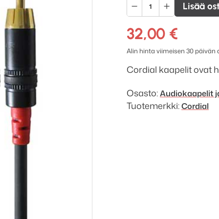
Cordial
Lisää os
CFU
6
32,00
€
CC
Alin hinta viimeisen 30 päivän
musta
|
Cordial kaapelit ovat h
RCA
johto
Osasto:
Audiokaapelit j
6m
Tuotemerkki:
Cordial
määrä