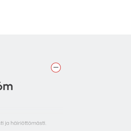
 6m
i ja häiriöttömästi.