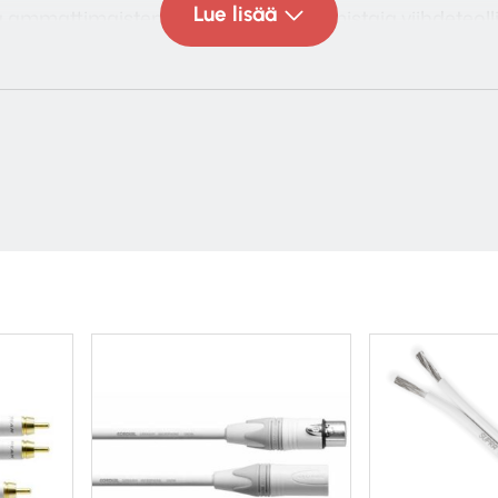
Lue lisää
ammattimaisten audiojohtojen valmistaja viihdeteoll