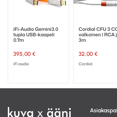
iFi-Audio Gemini3.0
Cordial CFU 3 C
tupla USB-kaapeli
valkoinen | RCA 
0.7m
3m
395,00
€
32,00
€
Tuotemerkki:
Tuotemerkki:
iFi audio
Cordial
Asiakaspa