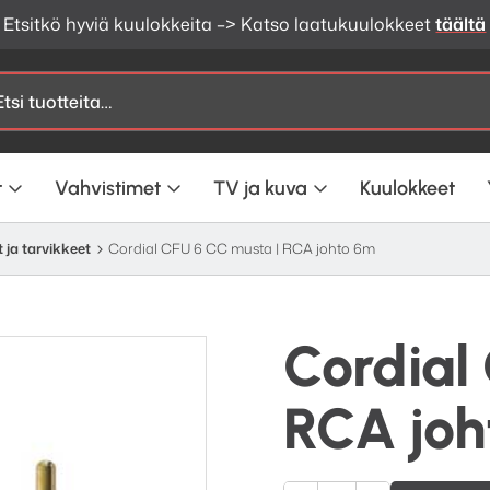
Etsitkö hyviä kuulokkeita –> Katso laatukuulokkeet
täältä
t
Vahvistimet
TV ja kuva
Kuulokkeet
 ja tarvikkeet
Cordial CFU 6 CC musta | RCA johto 6m
Cordial
RCA joh