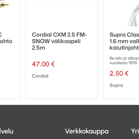
C
Cordial CXM 2.5 FM-
Supra Class
johto
SNOW välikaapeli
1.6 mm val
2.5m
kaiutinjoh
Se aito ja alkup
47,00
€
vuodesta 1976
2,50
€
Tuotemerkki:
Cordial
Tuotemerkki:
Supra
lvelu
Verkkokauppa
Yr