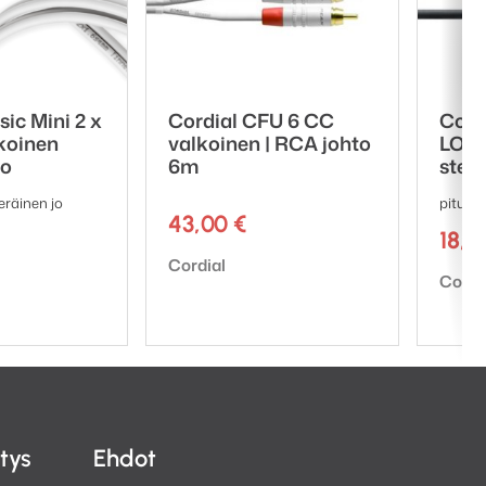
ic Mini 2 x
Cordial CFU 6 CC
Cord
koinen
valkoinen | RCA johto
LONG
to
6m
stere
eräinen jo
pituus:
43,00
€
18,
Tuotemerkki:
Cordial
Tuote
Cordi
itys
Ehdot