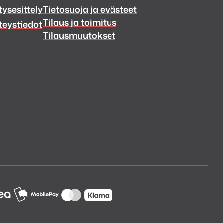
tysesittely
Tietosuoja ja evästeet
Tilaus ja toimitus
teystiedot
Tilausmuutokset