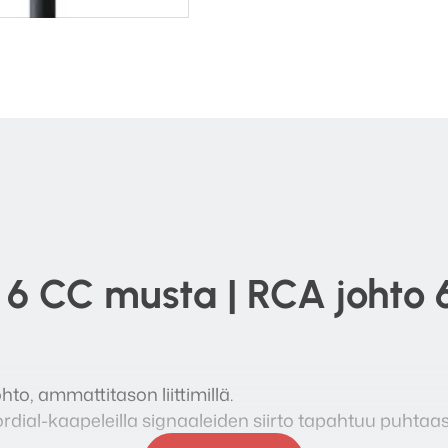
 6 CC musta | RCA johto
to, ammattitason liittimillä.
dial-kaapeleilla signaaleiden siirto tapahtuu puhtaast