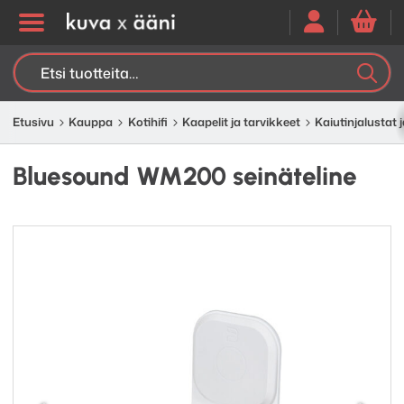
Etsi:
K
H
Etusivu
Kauppa
Kotihifi
Kaapelit ja tarvikkeet
Kaiutinjalustat j
Bluesound WM200 seinäteline
Edellinen
Seuraav