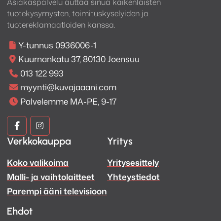
Asiakaspalvelu auttaa sinua kaikenlaisten
tuotekysymysten, toimituskyselyiden ja
tuotereklamaatioiden kanssa.
Y-tunnus 0936006-1
Kuurnankatu 37, 80130 Joensuu
013 122 993
myynti@kuvajaaani.com
Palvelemme MA-PE, 9-17
Kuva
Kuva
Verkkokauppa
Yritys
ja
ja
Koko valikoima
Yritysesittely
Ääni
Ääni
Malli- ja vaihtolaitteet
Yhteystiedot
Facebook
Instagram
Parempi ääni televisioon
Ehdot