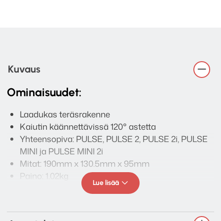
Kuvaus
Ominaisuudet:
Laadukas teräsrakenne
Kaiutin käännettävissä 120° astetta
Yhteensopiva: PULSE, PULSE 2, PULSE 2i, PULSE
MINI ja PULSE MINI 2i
Mitat: 190mm x 130.5mm x 95mm
Paino: 1.02kg
Lue lisää