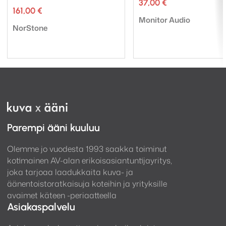
37,00
€
161,00
€
Tuotemerkki:
Monitor Audio
Tuotemerkki:
NorStone
Parempi ääni kuuluu
Olemme jo vuodesta 1993 saakka toiminut
kotimainen AV-alan erikoisasiantuntijayritys,
joka tarjoaa laadukkaita kuva- ja
äänentoistoratkaisuja koteihin ja yrityksille
avaimet käteen -periaatteella
Asiakaspalvelu