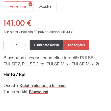
Valkoinen
Musta
141,00
€
Alin hinta viimeisen 30 päivän aikana:
141,00
€
Bluesound
Lisää ostoskoriin
Tee tarjous
WM200
seinäteline
Bluesound seinäasennusteline tuoteille PULSE,
määrä
PULSE 2, PULSE 2i tai PULSE MINI, PULSE MINI 2i.
Hinta / kpl
Osasto:
Kaiutinjalustat ja telineet
Tuotemerkki:
Bluesound