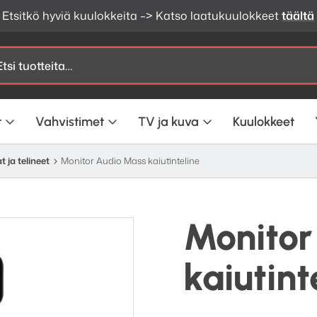
Etsitkö hyviä kuulokkeita –> Katso laatukuulokkeet
täältä
t
Vahvistimet
TV ja kuva
Kuulokkeet
t ja telineet
Monitor Audio Mass kaiutinteline
Monitor
kaiutint