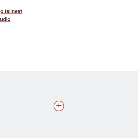
ja telineet
udio