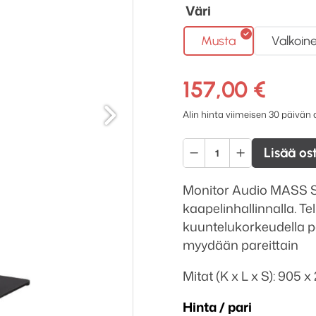
Väri
Musta
Valkoin
157,00
€
Seuraava
Alin hinta viimeisen 30 päivän
Monitor
Lisää os
Audio
Mass
Monitor Audio MASS Sur
kaiutinteline
kaapelinhallinnalla. Te
määrä
kuuntelukorkeudella p
myydään pareittain
Mitat (K x L x S): 905
Hinta / pari