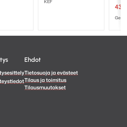
Tuotemerkki:
KEF
430
Tuote
Genel
itys
Ehdot
tysesittely
Tietosuoja ja evästeet
Tilaus ja toimitus
teystiedot
Tilausmuutokset