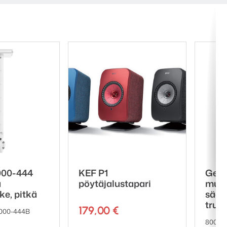
000-444
KEF P1
Gene
ä
pöytäjalustapari
musta
ke, pitkä
sääd
truss
179,00
€
8000-444B
8000-