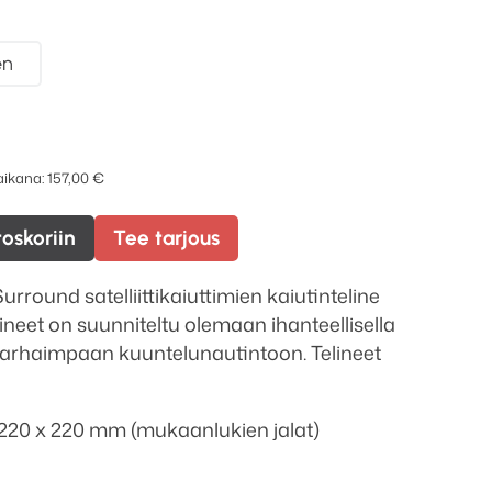
en
 aikana:
157,00
€
toskoriin
Tee tarjous
round satelliittikaiuttimien kaiutinteline
lineet on suunniteltu olemaan ihanteellisella
arhaimpaan kuuntelunautintoon. Telineet
 x 220 x 220 mm (mukaanlukien jalat)