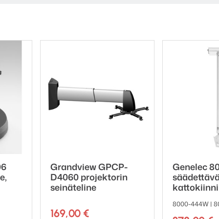
06
Grandview GPCP-
Genelec 8
e,
D4060 projektorin
säädettäv
seinäteline
kattokiinni
8000-444W | 
169,00
€