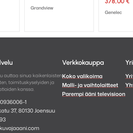
378,00
€
Tuotemerkki:
Grandview
Tuotemerkki:
Genelec
lvelu
Verkkokauppa
Yr
u auttaa sinua kaikenlaisten
Koko valikoima
Yri
en, toimituskyselyiden ja
Malli- ja vaihtolaitteet
Yh
tioiden kanssa.
Parempi ääni televisioon
 0936006-1
atu 37, 80130 Joensuu
993
kuvajaaani.com