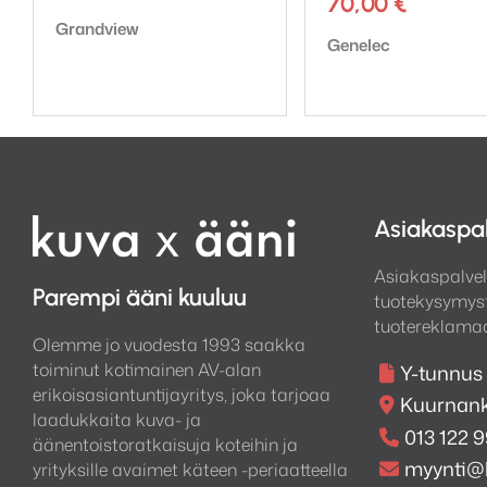
70,00
€
Tuotemerkki:
Grandview
Tuotemerkki:
Genelec
Asiakaspa
Asiakaspalvel
Parempi ääni kuuluu
tuotekysymyst
tuotereklamaa
Olemme jo vuodesta 1993 saakka
toiminut kotimainen AV-alan
Y-tunnus
erikoisasiantuntijayritys, joka tarjoaa
Kuurnank
laadukkaita kuva- ja
013 122 
äänentoistoratkaisuja koteihin ja
myynti@
yrityksille avaimet käteen -periaatteella