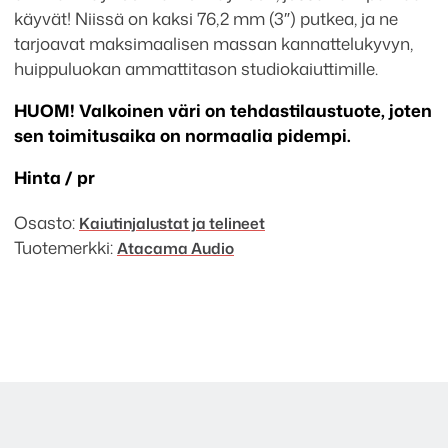
Studio
käyvät! Niissä on kaksi 76,2 mm (3″) putkea, ja ne
kaiutinjalusta
tarjoavat maksimaalisen massan kannattelukyvyn,
pari
huippuluokan ammattitason studiokaiuttimille.
määrä
HUOM! Valkoinen väri on tehdastilaustuote, joten
sen toimitusaika on normaalia pidempi.
Hinta / pr
Osasto:
Kaiutinjalustat ja telineet
Tuotemerkki:
Atacama Audio