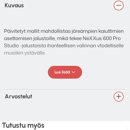
Kuvaus
Päivitetyt mallit mahdollistaa järeämpien kaiuttimien
asettamisen jalustoille, mikä tekee NeXXus 600 Pro
Studio -jalustoista ihanteellisen valinnan vtodelliselle
musiikin ystävälle.
Lue lisää
Mikäli kaiuttimesi tarvitsee tuekseen isomman
aluslevyn, jalustaan on tarjolla useampi
kokovaihtoehto. NeXXus toimitetaan vakiona 130 x
Arvostelut
170 kokoisella aluslevyllä.
Jalusta toimitetaan 8mm BZP-piikeillä.
Tutustu myös