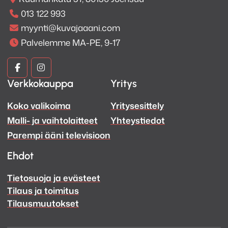
013 122 993
myynti@kuvajaaani.com
Palvelemme MA-PE, 9-17
Kuva
Kuva
Verkkokauppa
Yritys
ja
ja
Koko valikoima
Yritysesittely
Ääni
Ääni
Malli- ja vaihtolaitteet
Yhteystiedot
Facebook
Instagram
Parempi ääni televisioon
Ehdot
Tietosuoja ja evästeet
Tilaus ja toimitus
Tilausmuutokset