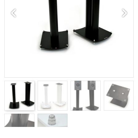
Edellinen
Seuraav