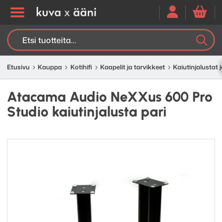
Etsi:
K
H
Etusivu
Kauppa
Kotihifi
Kaapelit ja tarvikkeet
Kaiutinjalustat j
Atacama Audio NeXXus 600 Pro
Studio kaiutinjalusta pari