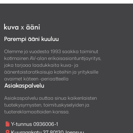
190mm x 305mm
NeXXus Pro Studio kaiutinjalusta on
Parempi ääni kuuluu
saatavilla myös eri korkuisina
tehdastilaustuotteena, näitä on
Olemme jo vuodesta 1993 saakka toiminut
kysyttävä erikseen myymälästämme.
kotimainen AV-alan erikoisasiantuntijayritys,
Värit musta ja valkoinen.
joka tarjoaa laadukkaita kuva- ja
äänentoistoratkaisuja koteihin ja yrityksille
Saatavilla olevat vaihtoehdot:
avaimet käteen -periaatteella
Asiakaspalvelu
200mm
Asiakaspalvelu auttaa sinua kaikenlaisten
300mm
tuotekysymysten, toimituskyselyiden ja
400mm
tuotereklamaatioiden kanssa.
500mm
700mm
Y-tunnus 0936006-1
1000mm
Kuurnankatu 37, 80130 Joensuu