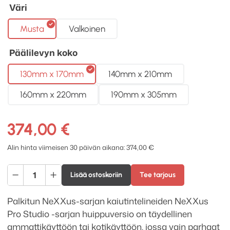
Väri
Musta
Valkoinen
Päälilevyn koko
130mm x 170mm
140mm x 210mm
160mm x 220mm
190mm x 305mm
374,00
€
Alin hinta viimeisen 30 päivän aikana:
374,00
€
Atacama
Lisää ostoskoriin
Tee tarjous
Audio
NeXXus
Palkitun NeXXus-sarjan kaiutintelineiden NeXXus
600
Pro Studio -sarjan huippuversio on täydellinen
Pro
ammattikäyttöön tai
kotikäyttöön, jossa vain parhaat