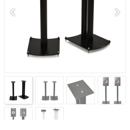
Edellinen
Seuraav