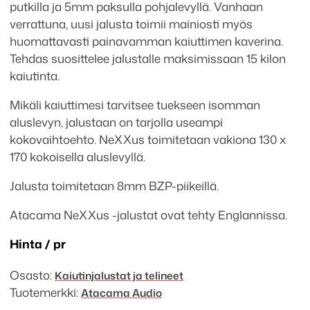
putkilla ja 5mm paksulla pohjalevyllä. Vanhaan
Essential
verrattuna, uusi jalusta toimii mainiosti myös
jalustapari
huomattavasti painavamman kaiuttimen kaverina.
määrä
Tehdas suosittelee jalustalle maksimissaan 15 kilon
kaiutinta.
Mikäli kaiuttimesi tarvitsee tuekseen isomman
aluslevyn, jalustaan on tarjolla useampi
kokovaihtoehto. NeXXus toimitetaan vakiona 130 x
170 kokoisella aluslevyllä.
Jalusta toimitetaan 8mm BZP-piikeillä.
Atacama NeXXus -jalustat ovat tehty Englannissa.
Hinta / pr
Osasto:
Kaiutinjalustat ja telineet
Tuotemerkki:
Atacama Audio