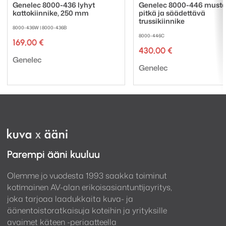
Genelec 8000-436 lyhyt
Genelec 8000-446 musta
kattokiinnike, 250 mm
pitkä ja säädettävä
trussikiinnike
8000-436W | 8000-436B
8000-446C
169,00
€
430,00
€
Tuotemerkki:
Genelec
Tuotemerkki:
Genelec
Parempi ääni kuuluu
Olemme jo vuodesta 1993 saakka toiminut
kotimainen AV-alan erikoisasiantuntijayritys,
joka tarjoaa laadukkaita kuva- ja
äänentoistoratkaisuja koteihin ja yrityksille
avaimet käteen -periaatteella