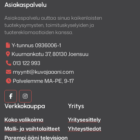
Asiakaspalvelu
Asiakaspalvelu auttaa sinua kaikenlaisten
tuotekysymysten, toimituskyselyiden ja
tuotereklamaatioiden kanssa.
Y-tunnus 0936006-1
Kuurnankatu 37, 80130 Joensuu
013 122 993
myynti@kuvajaaani.com
Palvelemme MA-PE, 9-17
Kuva
Kuva
Verkkokauppa
Yritys
ja
ja
Koko valikoima
Yritysesittely
Ääni
Ääni
Malli- ja vaihtolaitteet
Yhteystiedot
Facebook
Instagram
Parempi ääni televisioon