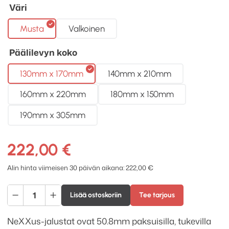
Väri
Musta
Valkoinen
Päälilevyn koko
130mm x 170mm
140mm x 210mm
160mm x 220mm
180mm x 150mm
190mm x 305mm
222,00
€
Alin hinta viimeisen 30 päivän aikana:
222,00
€
Atacama
Lisää ostoskoriin
Tee tarjous
Audio
NeXXus
NeXXus-jalustat ovat 50.8mm paksuisilla, tukevilla
600