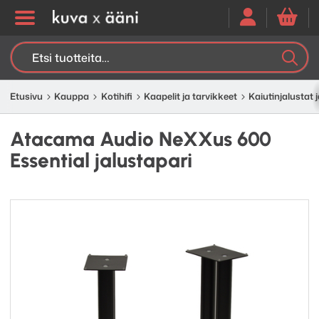
Etsi:
K
H
Etusivu
Kauppa
Kotihifi
Kaapelit ja tarvikkeet
Kaiutinjalustat j
Atacama Audio NeXXus 600
Essential jalustapari