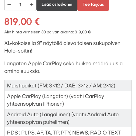
Alpine
Lisää ostoskoriin
Tee tarjous
iLX-
F905D
819,00
€
(Halo9)
-1DIN
Alin hinta viimeisen 30 päivän aikana:
819,00
€
autosoitin
XL-kokoisella
9″
näytöllä
oleva toisen sukupolven
määrä
Halo-soitin!
Langaton Apple CarPlay sekä huikea määrä uusia
ominaisuuksia.
Muistipaikat (FM: 3×12 / DAB: 3×12 / AM: 2×12)
Apple CarPlay (Langaton) (vaatii CarPlay
yhteensopivan iPhonen)
Android Auto (Langallinen) (vaatii Android Auto
yhteensopivan puhelimen)
RDS : PI, PS, AF, TA, TP, PTY, NEWS, RADIO TEXT