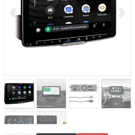
Edellinen
Seuraav