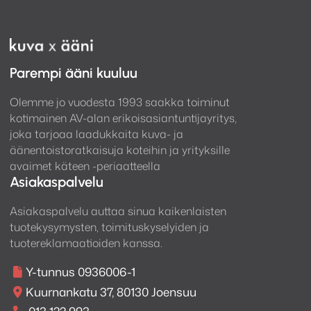
Parempi ääni kuuluu
Olemme jo vuodesta 1993 saakka toiminut
kotimainen AV-alan erikoisasiantuntijayritys,
joka tarjoaa laadukkaita kuva- ja
äänentoistoratkaisuja koteihin ja yrityksille
9″ XL-kokoinen WXDA-näyttö
avaimet käteen -periaatteella
Alpine Halo9 on 1280 x 720p (WXGA) resoluutiolla eli
Asiakaspalvelu
näytössä on yli 2,7 miljoonaa pikseliä. Tämän
ansiosta kaikki kuvakkeet, menuvalikot ja esimerkiksi
Asiakaspalvelu auttaa sinua kaikenlaisten
tuotekysymysten, toimituskyselyiden ja
navigoinnin karttatiedot näkyvät todella terävinä ja
tuotereklamaatioiden kanssa.
selkeinä.
Näyttö on kiinni 1-DIN rungossa, joka on tehty
Y-tunnus 0936006-1
sopimaan useimpiin 1- ja 2-DIN asennuspaikkoihin.
Kuurnankatu 37, 80130 Joensuu