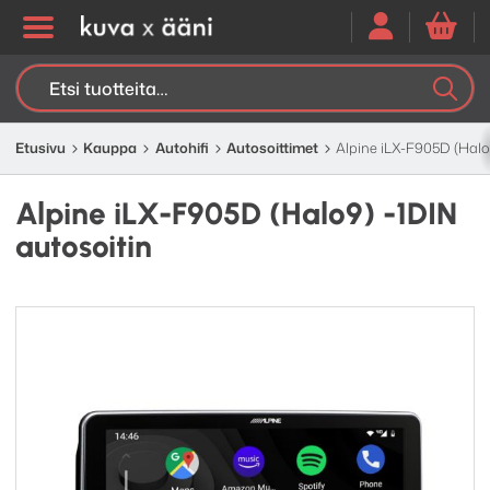
Etsi:
K
H
Etusivu
Kauppa
Autohifi
Autosoittimet
Alpine iLX-F905D (Halo9
Alpine iLX-F905D (Halo9) -1DIN
autosoitin