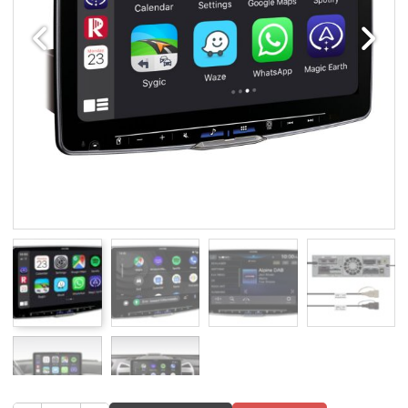
Edellinen
Seuraav