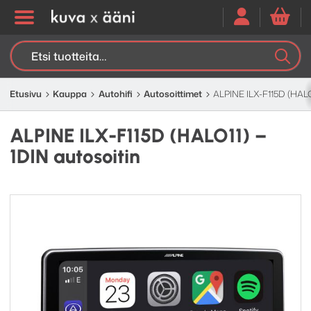
Etsi:
K
H
Etusivu
Kauppa
Autohifi
Autosoittimet
ALPINE ILX-F115D (HALO1
ALPINE ILX-F115D (HALO11) –
1DIN autosoitin