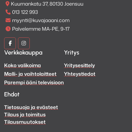
Kuurnankatu 37, 80130 Joensuu
013 122 993
myynti@kuvajaaani.com
Palvelemme MA-PE, 9-17
Kuva
Kuva
Verkkokauppa
Yritys
ja
ja
Koko valikoima
Yritysesittely
Ääni
Ääni
Kaksi USB-sisääntuloa
Alpine Halo 11 ei sisällä CD-/DVD-koneistoa, mutta
Malli- ja vaihtolaitteet
Yhteystiedot
Facebook
Instagram
kahden USB-liitännän ansiosta saat esimerkiksi
Parempi ääni televisioon
toisen liittimen kautta ladattua puhelintasi ja toisessa
Ehdot
liittimessä voi olla USB-tikku tai kiintolevy, jolta toistat
musiikki ja videotiedostoja.
Tietosuoja ja evästeet
Tilaus ja toimitus
Tilausmuutokset