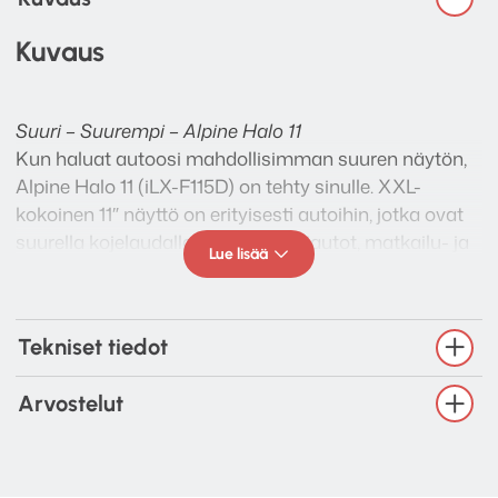
Kuvaus
Suuri – Suurempi – Alpine Halo 11
Kun haluat autoosi mahdollisimman suuren näytön,
Alpine Halo 11 (iLX-F115D) on tehty sinulle. XXL-
kokoinen 11″ näyttö on erityisesti autoihin, jotka ovat
suurella kojelaudalla kuten pakettiautot, matkailu- ja
Lue lisää
retkeilyautot, kuorma-autot, ajoneuvoyhdistelmät,
mutta Halo 11 voidaan tietenkin asentaa lähes mihin
tahansa autoon, jossa on 1-DIN tai 2-DIN
Tekniset tiedot
asennuspaikka.
Arvostelut