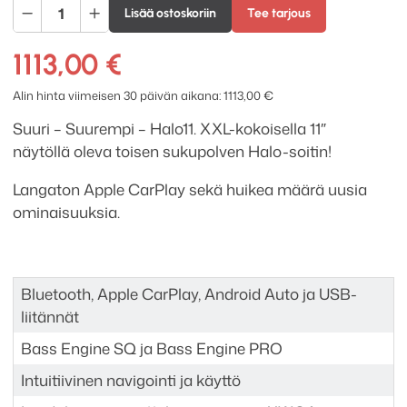
ALPINE
Lisää ostoskoriin
Tee tarjous
ILX-
F115D
1113,00
€
(HALO11)
-
Alin hinta viimeisen 30 päivän aikana:
1113,00
€
1DIN
Suuri – Suurempi – Halo11. XXL-kokoisella
11″
autosoitin
näytöllä
oleva toisen sukupolven Halo-soitin!
määrä
Langaton Apple CarPlay sekä huikea määrä uusia
ominaisuuksia.
Bluetooth, Apple CarPlay, Android Auto ja USB-
liitännät
Bass Engine SQ ja Bass Engine PRO
Intuitiivinen navigointi ja käyttö