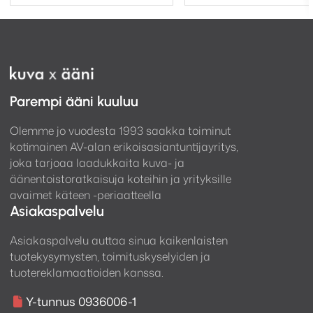
Parempi ääni kuuluu
Olemme jo vuodesta 1993 saakka toiminut
kotimainen AV-alan erikoisasiantuntijayritys,
Langaton Apple CarPlay
joka tarjoaa laadukkaita kuva- ja
iLX-F115D toimii iPhonen kanssa langattomasti ja voit
äänentoistoratkaisuja koteihin ja yrityksille
muun muassa vastaanottaa ja soittaa puheluita,
avaimet käteen -periaatteella
sanella viestit Sirin tai Whatsappin avulla ja käyttää
Asiakaspalvelu
esimerkiksi Google Mapsia, Applen Kartat -sovellusta
Asiakaspalvelu auttaa sinua kaikenlaisten
tai Spotifyn suoratoistoa puhelimen ollessa taskussa.
tuotekysymysten, toimituskyselyiden ja
Apple CarPlay:n ominaisuudet
löydät
täältä
tuotereklamaatioiden kanssa.
Y-tunnus 0936006-1