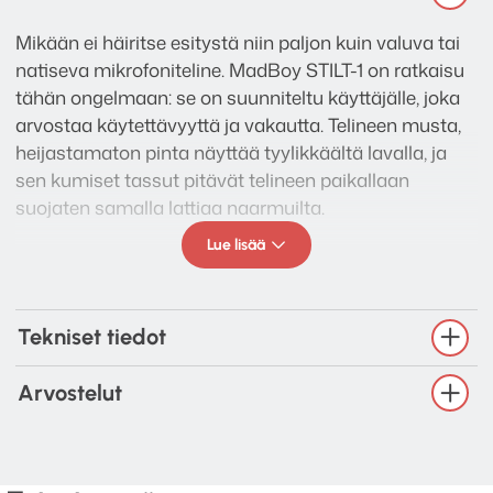
Mikään ei häiritse esitystä niin paljon kuin valuva tai
natiseva mikrofoniteline. MadBoy STILT-1 on ratkaisu
tähän ongelmaan: se on suunniteltu käyttäjälle, joka
arvostaa käytettävyyttä ja vakautta. Telineen musta,
heijastamaton pinta näyttää tyylikkäältä lavalla, ja
sen kumiset tassut pitävät telineen paikallaan
suojaten samalla lattiaa naarmuilta.
Lue lisää
STILT-1 tarjoaa poikkeuksellista joustavuutta
säädettävän puomivarren ansiosta, mikä tekee siitä
erinomaisen valinnan esimerkiksi kitaristille, joka
tarvitsee mikrofonin lähelle kasvoja soittamista
Tekniset tiedot
häiritsemättä. Lukitusruuvit ovat ergonomiset ja
pitävät säädöt tiukasti paikoillaan, joten voit luottaa
Arvostelut
siihen, että mikrofoni pysyy juuri siellä missä pitääkin
koko illan ajan. Olitpa sitten rakentamassa
ammattimaista karaokesettiä tai tarvitset luotettavan