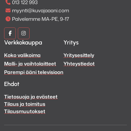
013 122 993
myynti@kuvajaaani.com
Palvelemme MA-PE, 9-17
Kuva
Kuva
Verkkokauppa
Yritys
ja
ja
Koko valikoima
Yritysesittely
Ääni
Ääni
Malli- ja vaihtolaitteet
Yhteystiedot
Facebook
Instagram
Parempi ääni televisioon
Ehdot
Tietosuoja ja evästeet
Tilaus ja toimitus
Tilausmuutokset