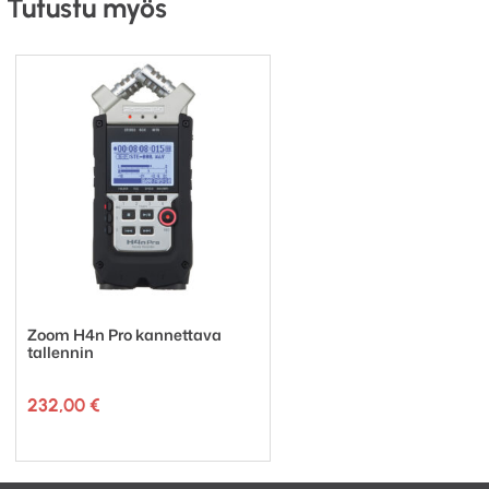
Tutustu myös
perustelineen studioon, STILT-1 on varma valinta.
Zoom H4n Pro kannettava
tallennin
232,00
€
Tuotemerkki: