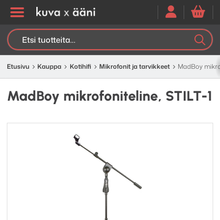
Etsi:
K
H
Etusivu
Kauppa
Kotihifi
Mikrofonit ja tarvikkeet
MadBoy mikrofo
MadBoy mikrofoniteline, STILT-1