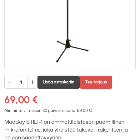
MadBoy
Lisää ostoskoriin
Tee tarjous
mikrofoniteline,
STILT-
69,00
€
1
määrä
Alin hinta viimeisen 30 päivän aikana:
69,00
€
MadBoy STILT-1 on ammattilaistason puomillinen
mikrofoniteline, joka yhdistää tukevan rakenteen ja
helpon säädettävyyden.