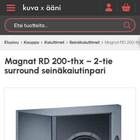
Etsi:
K
H
Etusivu
Kauppa
Kaiuttimet
Seinäkaiuttimet
Magnat RD 200-thx 
Magnat RD 200-thx – 2-tie
surround seinäkaiutinpari