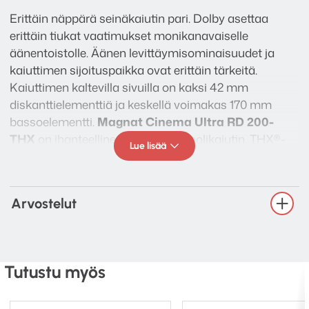
Erittäin näppärä seinäkaiutin pari. Dolby asettaa
erittäin tiukat vaatimukset monikanavaiselle
äänentoistolle. Äänen levittäymisominaisuudet ja
kaiuttimen sijoituspaikka ovat erittäin tärkeitä.
Kaiuttimen kaltevilla sivuilla on kaksi 42 mm
diskanttielementtiä ja keskellä voimakas 170 mm
bassoelementti.
Magnat Cinema Ultra RD 200-
THX
on ihanteellinen klassinen dipolikaiutin. THX®-
Lue lisää
vaatimusten mukaisen rakenteensa ansiosta siitä
saadaan erittäin kolmiulotteinen äänimaailma.
Ominaisuudet
Arvostelut
Tyyppi: THX Ultra2-sertifioitu dipoli
surroundkaiutin, 2 tie, suljettu
Elementit:
Tutustu myös
170 mm basso-keskiääni
2 x 1,65″ diskanttikaiutin, kalotti