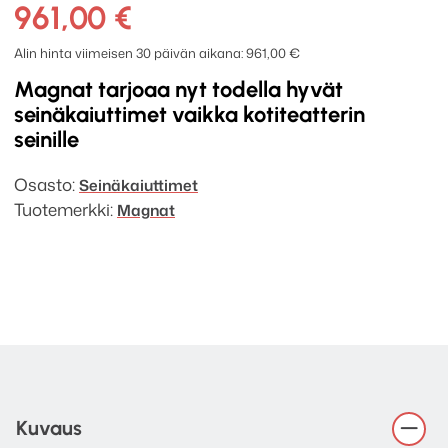
200-
961,00
€
thx
-
Alin hinta viimeisen 30 päivän aikana:
961,00
€
2-
Magnat tarjoaa nyt todella hyvät
tie
seinäkaiuttimet vaikka kotiteatterin
surround
seinille
seinäkaiutinpari
määrä
Osasto:
Seinäkaiuttimet
Tuotemerkki:
Magnat
Kuvaus