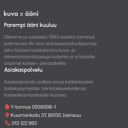
Parempi ääni kuuluu
Olemme jo vuodesta 1993 saakka toiminut
kotimainen AV-alan erikoisasiantuntijayritys,
joka tarjoaa laadukkaita kuva- ja
äänentoistoratkaisuja koteihin ja yrityksille
avaimet käteen -periaatteella
Asiakaspalvelu
Asiakaspalvelu auttaa sinua kaikenlaisten
tuotekysymysten, toimituskyselyiden ja
tuotereklamaatioiden kanssa.
Y-tunnus 0936006-1
Kuurnankatu 37, 80130 Joensuu
013 122 993