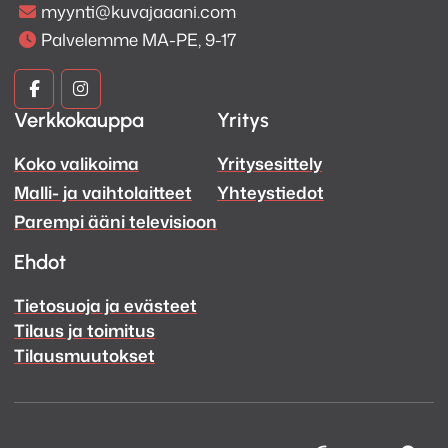
myynti@kuvajaaani.com
Palvelemme MA-PE, 9-17
Kuva
Kuva
Verkkokauppa
Yritys
ja
ja
Koko valikoima
Yritysesittely
Ääni
Ääni
Malli- ja vaihtolaitteet
Yhteystiedot
Facebook
Instagram
Parempi ääni televisioon
Ehdot
Tietosuoja ja evästeet
Tilaus ja toimitus
Tilausmuutokset