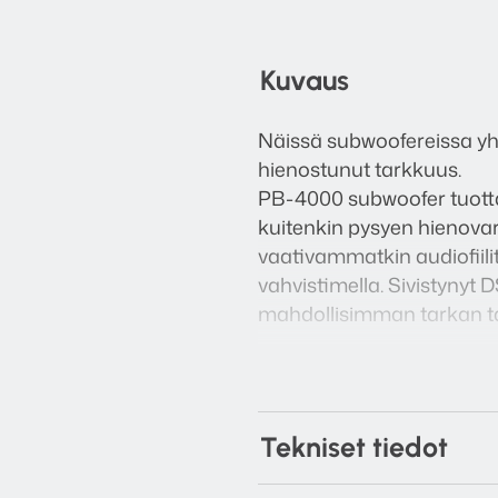
Kuvaus
Näissä subwoofereissa yh
hienostunut tarkkuus.
PB-4000 subwoofer tuotta
kuitenkin pysyen hienova
vaativammatkin audiofiilit
vahvistimella. Sivistynyt 
mahdollisimman tarkan t
SVS 4000-sarjan subwoofer
Apple iOS- sekä Android-la
äänenvoimakkuutta, korjat
Tekniset tiedot
Yhdistä älypuhelimesi Bl