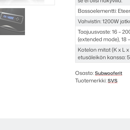
se ei olisi näkyvillä.
Bassoelementti: Etee
Vahvistin: 1200W jat
Taajuusvaste: 16 – 2
(extended mode), 18 
Kotelon mitat (K x L 
etusäleikön kanssa: 
Osasto:
Subwooferit
Tuotemerkki:
SVS