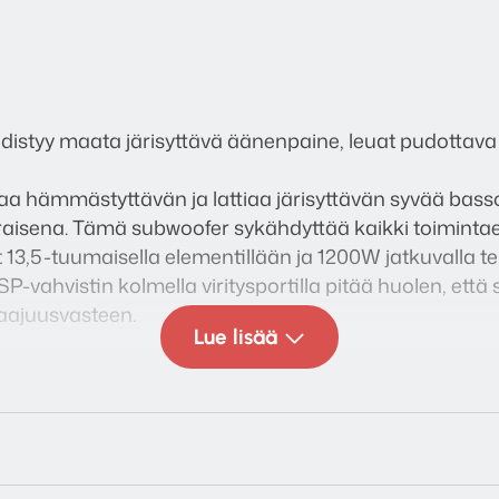
distyy maata järisyttävä äänenpaine, leuat pudottava
a hämmästyttävän ja lattiaa järisyttävän syvää basso
raisena. Tämä subwoofer sykähdyttää kaikki toimintae
 13,5-tuumaisella elementillään ja 1200W jatkuvalla te
DSP-vahvistin kolmella viritysportilla pitää huolen, ett
aajuusvasteen.
Lue lisää
eita voi ohjata SVS:N kehittämällä älypuhelinsovelluk
itteille. Sovelluksen avulla saat subwooferistasi kaikki
a taajuuksia, kustomoituja esiasetuksia sekä järjest
uetoothilla ja voit ohjata subwooferia, vaikka se ei olis