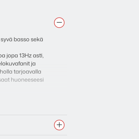
 syvä basso sekä
a jopa 13Hz asti,
lokuvafanit ja
holla tarjoavalla
ä saat huoneeseesi
sella, joka on saatavilla
 irti. Voit ohjata mm.
elmän asetuksia.
i näkyvillä.