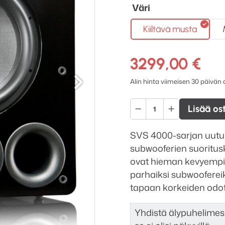
Väri
Kiiltävä musta
3299,00
€
Seuraava
Alin hinta viimeisen 30 päivän
SVS
Lisää os
PB-
4000
SVS 4000-sarjan uutuu
13,5''-
subwooferien suoritusk
aktiivinen
ovat hieman kevyempi
Subwoofer
parhaiksi subwoofereiks
määrä
tapaan korkeiden odotu
Yhdistä älypuhelimesi