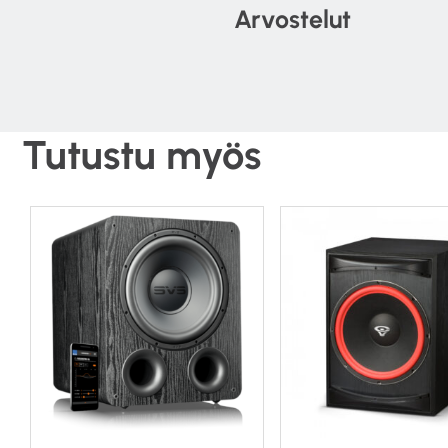
Parametrisen taajuusko
Arvostelut
Tallenna jopa kolme ku
tai pelaamista varten.
Näet ajankohtaiset ase
Tutustu myös
Tekniset tiedot:
Bassoelementti: Eteen
Vahvistin: 1200W jatk
Taajuusvaste: 16 – 20
(sealed mode)
Teräksinen resonoimat
Ruuvattavat kumitass
Kotelo: MDF
Kotelon mitat (K x L x
mm
Paino: 69,5 kg