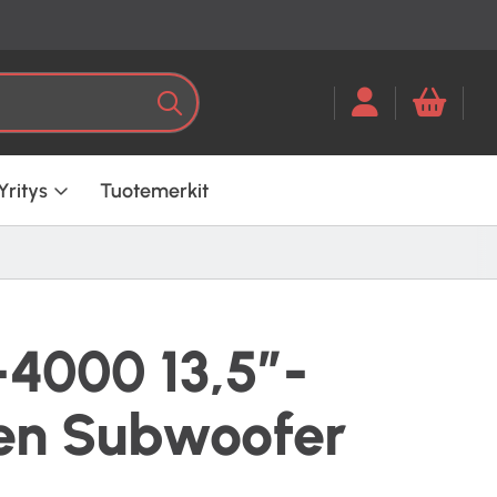
Kun tuloksia tulee, voit selata ni
Haku
Yritys
Tuotemerkit
4000 13,5”-
nen Subwoofer