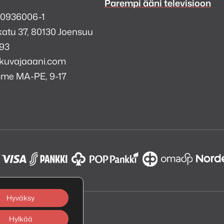
Parempi ääni televisioon
 0936006-1
atu 37, 80130 Joensuu
993
kuvajaaani.com
mme MA-PE, 9-17
a
i
k
tagram
Hyväksy
Hylkää