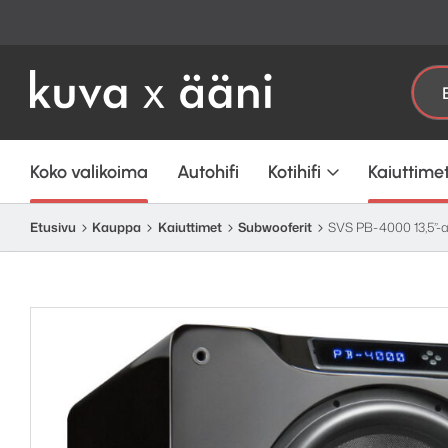
Etsi:
Koko valikoima
Autohifi
Kotihifi
Kaiuttime
Etusivu
Kauppa
Kaiuttimet
Subwooferit
SVS PB-4000 13,5”-a