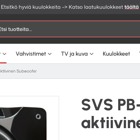
Etsitkö hyviä kuulokkeita –> Katso laatukuulokkeet
täältä
t
Vahvistimet
TV ja kuva
Kuulokkeet
ktiivinen Subwoofer
SVS PB-
aktiivi