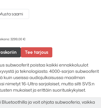
Musta saarni
 aikana:
3299,00
€
toskoriin
Tee tarjous
s subwooferit poistaa kaikki ennakkoluulot
yvystä ja teknologiasta. 4000-sarjan subwooferit
ä kuin useissa audiojulkaisussa maailman
i nimetyt 16-Ultra sarjalaiset, mutta silti SVS:n
sten mukaiset ja erittäin suorituskykyiset.
 Bluetoothilla ja voit ohjata subwooferia, vaikka