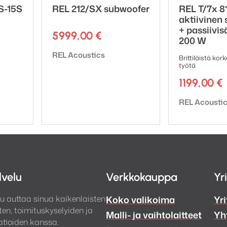
S-15S
REL 212/SX subwoofer
REL T/7x 8
aktiivinen
+ passiivisä
5999,00
€
200 W
Tuotemerkki:
REL Acoustics
Brittiläistä kor
työtä
1199,00
€
Tuotemerkki:
REL Acousti
lvelu
Verkkokauppa
Yr
u auttaa sinua kaikenlaisten
Koko valikoima
Yri
en, toimituskyselyiden ja
Malli- ja vaihtolaitteet
Yh
tioiden kanssa.