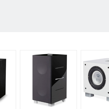
rjaimen avulla voit hienosäätää subwooferin juuri si
stomoitua esiasetusta esimerkiksi elokuvien katselem
tukset sovelluksesta sekä subwooferin käyttöliittymäs
päin suunnattu 13,5”
uva teho, 4000W Peak (Taakse asennettu)
0Hz
±3 dB (standard mode), 13 – 200Hz ±3 dB (extende
on suojaritilä
ut
 S): Ilman etusäleikköä: 595 x 520 x 704 mm, etusäleik