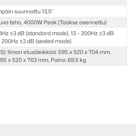
npäin suunnattu 13,5”
kuva teho, 4000W Peak (Taakse asennettu)
00Hz ±3 dB (standard mode), 13 – 200Hz ±3 dB
– 200Hz ±3 dB (sealed mode)
x S): Ilman etusäleikköä: 595 x 520 x 704 mm,
595 x 520 x 763 mm, Paino: 69,5 kg