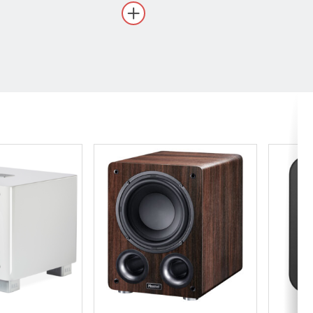
nun tarpeiden mukaiseksi.
ista, musiikin kuuntelua
tä.
d mode), 18 – 200Hz ±3 dB
ön kanssa: 595 x 520 x 763