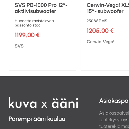
SVS PB-1000 Pro 12″-
Cerwin-Vega! XL
aktiivisubwoofer
15″- subwoofer
Huonetta ravistelevaa
250 W RMS
bassontoistoa
1205,00
€
1199,00
€
Tuotemerkki:
Cerwin-Vega!
Tuotemerkki:
SVS
Asiakaspa
Asiakaspalvel
Parempi ääni kuuluu
tuotekysymyst
tuotereklamaa