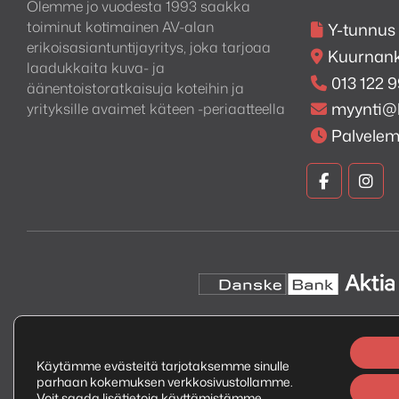
Olemme jo vuodesta 1993 saakka
toiminut kotimainen AV-alan
Y-tunnus
erikoisasiantuntijayritys, joka tarjoaa
Kuurnank
laadukkaita kuva- ja
013 122 
äänentoistoratkaisuja koteihin ja
myynti@
yrityksille avaimet käteen -periaatteella
Palvele
Kuva
Kuv
ja
ja
Ääni
Ään
Faceboo
Ins
Käytämme evästeitä tarjotaksemme sinulle
parhaan kokemuksen verkkosivustollamme.
Copyright © 2026 Kuva ja Ääni Oy
Tietosuojaseloste
Voit saada lisätietoja käyttämistämme