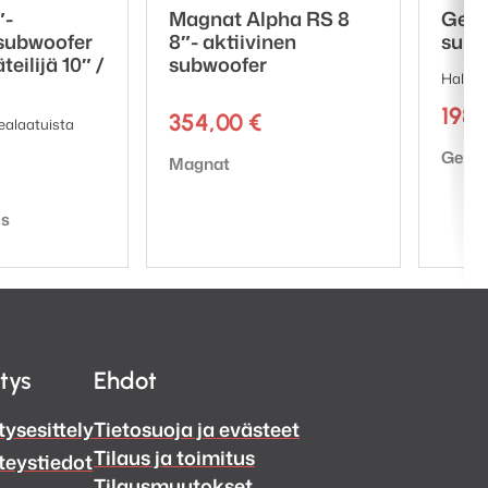
″-
Magnat Alpha RS 8
Gene
 subwoofer
8″- aktiivinen
subw
teilijä 10″ /
subwoofer
Hallitt
198
354,00
€
kealaatuista
Tuote
Genel
Tuotemerkki:
Magnat
cs
itys
Ehdot
tysesittely
Tietosuoja ja evästeet
Tilaus ja toimitus
teystiedot
Tilausmuutokset