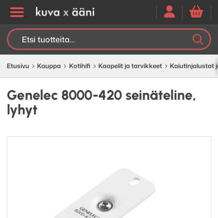
Etsi:
K
H
Etusivu
Kauppa
Kotihifi
Kaapelit ja tarvikkeet
Kaiutinjalustat j
Genelec 8000-420 seinäteline,
lyhyt