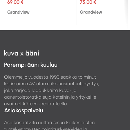
69,00
€
75,00
€
Tuotemerkki:
Tuotemerkki:
Grandview
Grandview
Parempi ääni kuuluu
Olemme jo vuodesta 1993 saakka toiminut
kotimainen AV-alan erikoisasiantuntijayritys,
joka tarjoaa laadukkaita kuva- ja
äänentoistoratkaisuja koteihin ja yrityksille
avaimet käteen -periaatteella
Asiakaspalvelu
Asiakaspalvelu auttaa sinua kaikenlaisten
tuotekysymysten, toimituskyselyiden ja