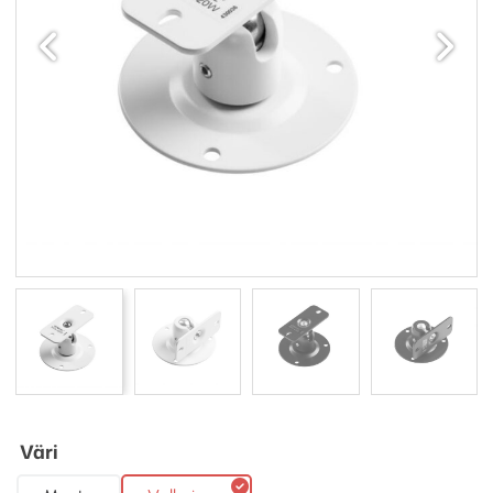
Edellinen
Seuraav
Väri