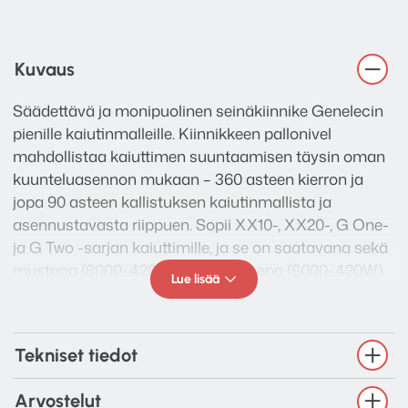
Kuvaus
Säädettävä ja monipuolinen seinäkiinnike Genelecin
pienille kaiutinmalleille. Kiinnikkeen pallonivel
mahdollistaa kaiuttimen suuntaamisen täysin oman
kuunteluasennon mukaan – 360 asteen kierron ja
jopa 90 asteen kallistuksen kaiutinmallista ja
asennustavasta riippuen. Sopii XX10-, XX20-, G One-
ja G Two -sarjan kaiuttimille, ja se on saatavana sekä
mustana (8000-420B) että valkoisena (8000-420W)
Lue lisää
versiona, joten se taipuu niin studio- kuin
kotikäyttöönkin.
Tekniset tiedot
Arvostelut