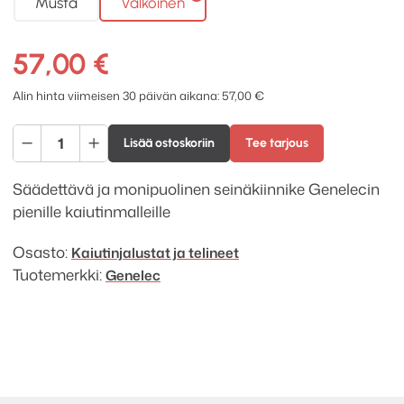
Musta
Valkoinen
57,00
€
Alin hinta viimeisen 30 päivän aikana:
57,00
€
Genelec
Lisää ostoskoriin
Tee tarjous
8000-
420
Säädettävä ja monipuolinen seinäkiinnike Genelecin
seinäteline,
pienille kaiutinmalleille
lyhyt
määrä
Osasto:
Kaiutinjalustat ja telineet
Tuotemerkki:
Genelec