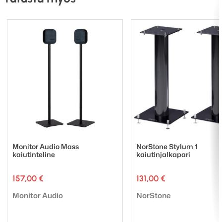
Monitor Audio Mass
NorStone Stylum 1
kaiutinteline
kaiutinjalkapari
157,00
€
131,00
€
Tuotemerkki:
Tuotemerkki:
Monitor Audio
NorStone