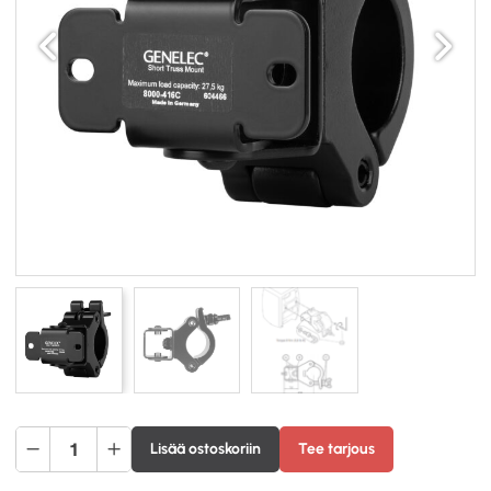
Edellinen
Seuraav
Genelec
Lisää ostoskoriin
Tee tarjous
8000-