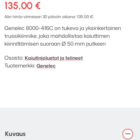
416
135,00
€
musta
trussikiinnike,
Alin hinta viimeisen 30 päivän aikana:
135,00
€
lyhyt
Genelec 8000-416C on tukeva ja yksinkertainen
määrä
trussikiinnike, joka mahdollistaa kaiuttimen
kiinnittämisen suoraan Ø 50 mm putkeen
Osasto:
Kaiutinjalustat ja telineet
Tuotemerkki:
Genelec
Kuvaus