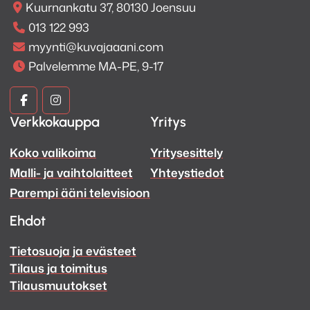
Kuurnankatu 37, 80130 Joensuu
013 122 993
myynti@kuvajaaani.com
Palvelemme MA-PE, 9-17
Kuva
Kuva
Verkkokauppa
Yritys
ja
ja
Koko valikoima
Yritysesittely
Ääni
Ääni
Malli- ja vaihtolaitteet
Yhteystiedot
Facebook
Instagram
Parempi ääni televisioon
Ehdot
Tietosuoja ja evästeet
Tilaus ja toimitus
Tilausmuutokset