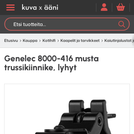
Etsi:
K
H
Etusivu
Kauppa
Kotihifi
Kaapelit ja tarvikkeet
Kaiutinjalustat j
Genelec 8000-416 musta
trussikiinnike, lyhyt