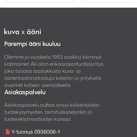
Parempi ääni kuuluu
Olemme jo vuodesta 1993 saakka toiminut
kotimainen AV-alan erikoisasiantuntijayritys,
joka tarjoaa laadukkaita kuva- ja
äänentoistoratkaisuja koteihin ja yrityksille
avaimet käteen -periaatteella
Asiakaspalvelu
Asiakaspalvelu auttaa sinua kaikenlaisten
tuotekysymysten, toimituskyselyiden ja
tuotereklamaatioiden kanssa.
Y-tunnus 0936006-1