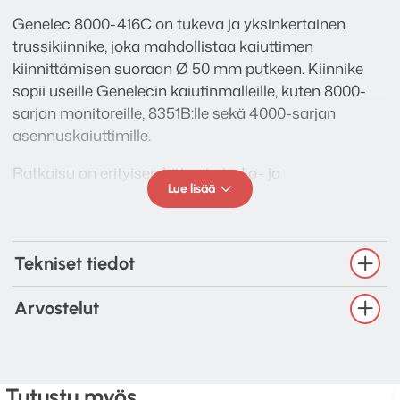
Genelec 8000-416C on tukeva ja yksinkertainen
trussikiinnike, joka mahdollistaa kaiuttimen
kiinnittämisen suoraan Ø 50 mm putkeen. Kiinnike
sopii useille Genelecin kaiutinmalleille, kuten 8000-
sarjan monitoreille, 8351B:lle sekä 4000-sarjan
asennuskaiuttimille.
Ratkaisu on erityisen kätevä studio- ja
Lue lisää
asennuskohteissa, joissa kaiutin halutaan sijoittaa
kiinteästi trussirakenteeseen ilman erillisiä
lisätelineitä. Kiinnitys on tukeva, helppo asentaa ja
pitää kaiuttimen tarkasti paikallaan – ihanteellinen
Tekniset tiedot
valinta ammattimaisiin monitorointi- ja
asennusympäristöihin.
Arvostelut
Tutustu myös