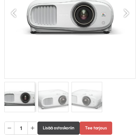
Edellinen
Seuraav
EPSON
Lisää ostoskoriin
Tee tarjous
EH-