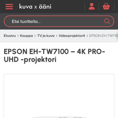
Etsi:
K
H
Etusivu
Kauppa
TV ja kuva
Video­projektorit
EPSON EH-TW7100
EPSON EH-TW7100 – 4K PRO-
UHD -projektori