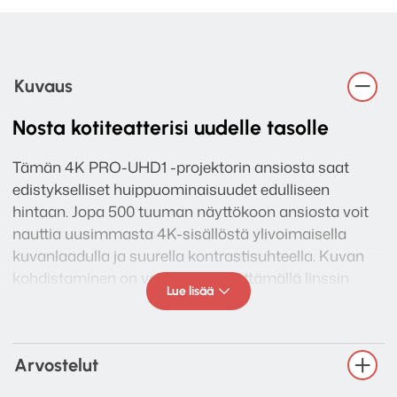
Kuvaus
Nosta kotiteatterisi uudelle tasolle
Tämän 4K PRO-UHD1 -projektorin ansiosta saat
edistykselliset huippuominaisuudet edulliseen
hintaan. Jopa 500 tuuman näyttökoon ansiosta voit
nauttia uusimmasta 4K-sisällöstä ylivoimaisella
kuvanlaadulla ja suurella kontrastisuhteella. Kuvan
kohdistaminen on vaivatonta käyttämällä linssin
Lue lisää
siirtoa, optista zoomausta ja trapetsikorjausta.
Käyttöönotto, sisällön suoratoisto ja äänentoisto
sisäänrakennetuilla kaiuttimilla tai Bluetooth-
Arvostelut
yhteyden kautta käy vaivattomasti.