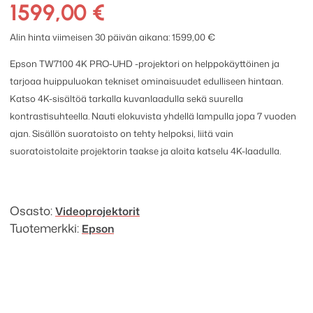
TW7100
1599,00
€
-
4K
Alin hinta viimeisen 30 päivän aikana:
1599,00
€
PRO-
Epson TW7100 4K PRO-UHD -projektori on helppokäyttöinen ja
UHD
tarjoaa huippuluokan tekniset ominaisuudet edulliseen hintaan.
-
Katso 4K-sisältöä tarkalla kuvanlaadulla sekä suurella
projektori
kontrastisuhteella. Nauti elokuvista yhdellä lampulla jopa 7 vuoden
määrä
ajan. Sisällön suoratoisto on tehty helpoksi, liitä vain
suoratoistolaite projektorin taakse ja aloita katselu 4K-laadulla.
Osasto:
Video­projektorit
Tuotemerkki:
Epson