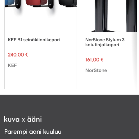
KEF B1 seinäkiinnikepari
NorStone Stylum 3
kaiutinjalkapari
240,00
€
161,00
€
Tuotemerkki:
KEF
Tuotemerkki:
NorStone
Parempi ääni kuuluu