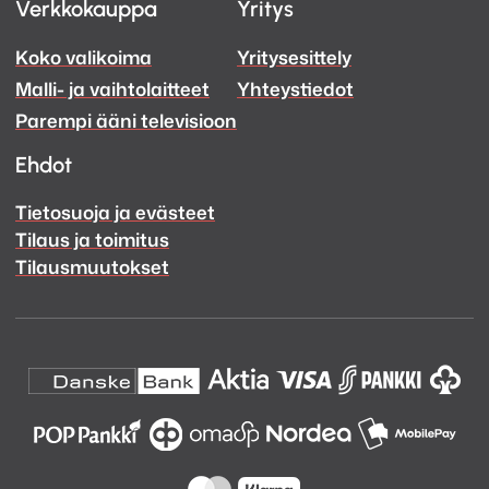
Verkkokauppa
Yritys
ja
ja
Koko valikoima
Yritysesittely
Ääni
Ääni
Malli- ja vaihtolaitteet
Yhteystiedot
Facebook
Instagram
Parempi ääni televisioon
Ehdot
Tietosuoja ja evästeet
Tilaus ja toimitus
Tilausmuutokset