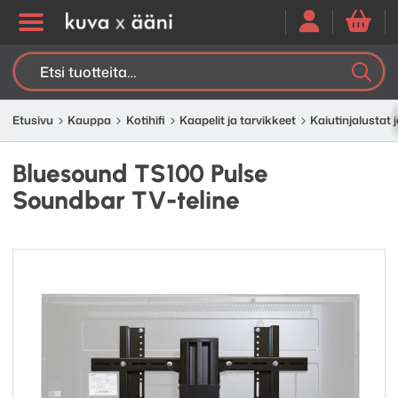
Etsi:
K
H
Etusivu
Kauppa
Kotihifi
Kaapelit ja tarvikkeet
Kaiutinjalustat j
Bluesound TS100 Pulse
Soundbar TV-teline