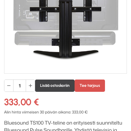
Bluesound
Lisää ostoskoriin
Tee tarjous
TS100
Pulse
333,00
€
Soundbar
TV-
Alin hinta viimeisen 30 päivän aikana:
333,00
€
teline
Bluesound TS100 TV-teline on erityisesti suunniteltu
määrä
Bluesound Pulse Soundbarille. Yhdistä televisio ja