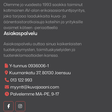
Olemme jo vuodesta 1993 saakka toiminut
kotimainen AV-alan erikoisasiantuntijayritys,
joka tarjoaa laadukkaita kuva- ja
äänentoistoratkaisuja koteihin ja yrityksille
avaimet käteen -periaatteella
Asiakaspalvelu
Asiakaspalvelu auttaa sinua kaikenlaisten
tuotekysymysten, toimituskyselyiden ja
tuotereklamaatioiden kanssa.
Y-tunnus 0936006-1
Kuurnankatu 37, 80130 Joensuu
013 122 993
myynti@kuvajaaani.com
Palvelemme MA-PE, 9-17
Kuva
Kuva