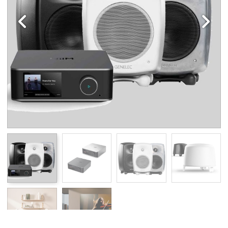
Edellinen
Seuraav