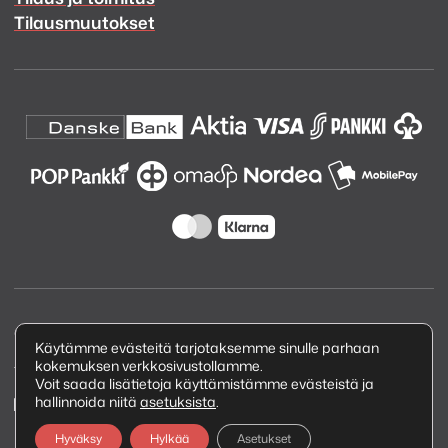
Tilausmuutokset
Copyright © 2026 Kuva ja Ääni Oy
Käytämme evästeitä tarjotaksemme sinulle parhaan
kokemuksen verkkosivustollamme.
Tietosuojaseloste
Voit saada lisätietoja käyttämistämme evästeistä ja
hallinnoida niitä
asetuksista
.
Hyväksy
Hylkää
Asetukset