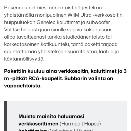
+
Rakenna unelmiesi äänentoistojärjestelmä
Genelec
yhdistämällä monipuolinen WiiM Ultra -verkkosoitin,
tarjouspaketti
huippuluokan Genelec kaiuttimet ja subwoofer.
määrä
Valitse helposti juuri sinulle sopiva kokonaisuus –
olipa tavoitteenasi tarkka studioäänentoisto tai
korkeatasoinen kotikuuntelu, tämä paketti tarjoaa
saumattoman yhdistelmän suoratoistoa, laatua ja
käytännöllisyyttä.
Pakettiin kuuluu aina verkkosoitin, kaiuttimet ja 3
m -pitkät RCA-kaapelit. Subbarin valinta on
vapaaehtoista.
Muista mainita haluamasi
verkkosoittimen
(Harmaa | Hopea)
kaiuttimien
(Valkoinen | Musta |