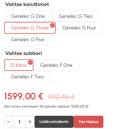
Valitse kaiuttimet
Genelec G One
Genelec G Two
Genelec G Three
Genelec G Four
Genelec G Five
Valitse subbari
Ei kiitos
Genelec F One
Genelec F Two
Alkuperäine
Nykyinen
1599,00
€
1912,46
€
hinta
hinta
Alin hinta viimeisen 30 päivän aikana:
1599,00
€
oli:
on:
WiiM
1912,46 €.
1599,00 €.
Lisää ostoskoriin
Tee tarjous
Ultra