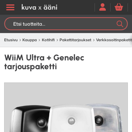
Etsi:
K
H
Etusivu
Kauppa
Kotihifi
Paketti­­­tarjoukset
Verkko­soitin­­paketit
WiiM Ultra + Genelec
tarjouspaketti