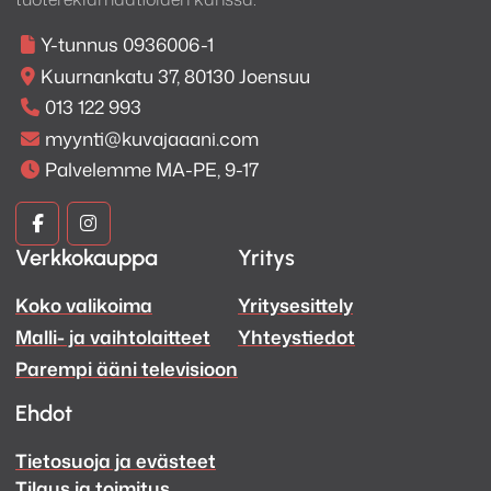
Y-tunnus 0936006-1
Kuurnankatu 37, 80130 Joensuu
013 122 993
myynti@kuvajaaani.com
Palvelemme MA-PE, 9-17
Kuva
Kuva
Verkkokauppa
Yritys
ja
ja
Koko valikoima
Yritysesittely
Ääni
Ääni
Malli- ja vaihtolaitteet
Yhteystiedot
Facebook
Instagram
Parempi ääni televisioon
Ehdot
Tietosuoja ja evästeet
Tilaus ja toimitus