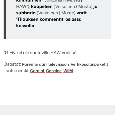
RAW*),
kaapelien
(Valkoinen | Musta)
ja
subbarin
(Valkoinen | Musta)
värit
’Tilauksen kommentit’ osiossa
kassalla.
*G Five ei ole saatavilla RAW värissä
Osastot:
,
Parempi ääni televisioon
Verkko­soitin­­paketit
Tuotemerkki:
,
,
Cordial
Genelec
WiiM