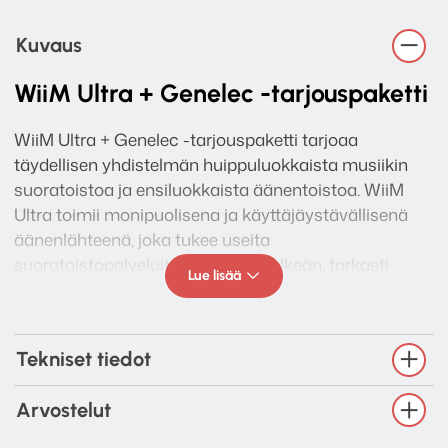
Kuvaus
WiiM Ultra + Genelec -tarjouspaketti
WiiM Ultra + Genelec -tarjouspaketti tarjoaa
täydellisen yhdistelmän huippuluokkaista musiikin
suoratoistoa ja ensiluokkaista äänentoistoa. WiiM
Ultra toimii monipuolisena ja käyttäjäystävällisenä
äänenlähteenä, joka tukee useita
suoratoistopalveluita ja tarjoaa selkeän, tarkasti
Lue lisää
toistuvan äänenlaadun. Sen älykäs sovellus ja laaja
liitettävyys takaavat joustavan käytön niin kodin
monihuonejärjestelmissä kuin yksittäisen
Tekniset tiedot
kuuntelupaikan ääressä.
Genelec-kaiuttimet täydentävät kokonaisuuden
Arvostelut
ammattitasoisella akustiikalla, joka tuo musiikkiin