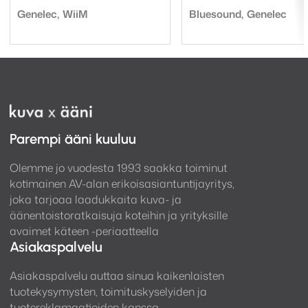
1519,00 €
hint
hint
Tuotemerkki:
Tuotemerkki:
-
oli:
on:
Genelec
WiiM
Bluesound
Genelec
1542,00 €
2971
2577
Parempi ääni kuuluu
Olemme jo vuodesta 1993 saakka toiminut
kotimainen AV-alan erikoisasiantuntijayritys,
joka tarjoaa laadukkaita kuva- ja
äänentoistoratkaisuja koteihin ja yrityksille
avaimet käteen -periaatteella
Asiakaspalvelu
Asiakaspalvelu auttaa sinua kaikenlaisten
tuotekysymysten, toimituskyselyiden ja
tuotereklamaatioiden kanssa.