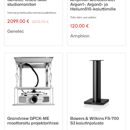
studiomonitori
Argon1-, Argon0- ja
Helium510-kaiuttimille
Voimaa ja tarkkuutta samassa paketissa
Tuttu ääni, uusi paikka
Alkuperäinen
Nykyinen
2099,00
€
2572,75
€
hinta
hinta
120,00
€
Tuotemerkki:
oli:
on:
Genelec
Tuotemerkki:
2572,75 €.
2099,00 €.
Amphion
Grandview GPCK-ME
Bowers & Wilkins FS-700
moottoroitu projektorihissi
S3 kaiutinjalusta