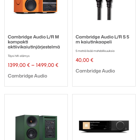
Cambridge Audio L/R M
Cambridge Audio L/R S 5
kompakti
m kaiutinkaapeli
aktiivikaiutinjärjestelmä
5 metriä lisää mahdollisuuksia
Täysi hifi-elämys
40,00
€
Hintaluokka:
1399,00
€
–
1499,00
€
Tuotemerkki:
1399,00 €
Cambridge Audio
Tuotemerkki:
-
Cambridge Audio
1499,00 €