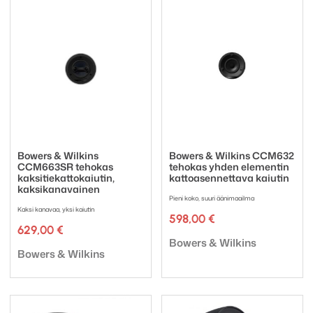
Bowers & Wilkins
Bowers & Wilkins CCM632
CCM663SR tehokas
tehokas yhden elementin
kaksitiekattokaiutin,
kattoasennettava kaiutin
kaksikanavainen
Pieni koko, suuri äänimaailma
Kaksi kanavaa, yksi kaiutin
598,00
€
629,00
€
Tuotemerkki:
Bowers & Wilkins
Tuotemerkki:
Bowers & Wilkins