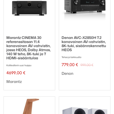
Marantz CINEMA 30
Denon AVC-X2850H 7.2
referenssitason 11.4
kanavainen AV-vahvistin,
kanavainen AV-vahvistin,
8K-tuki, sisäänrakennettu
jossa HEOS, Dolby Atmos,
HEOS
140 W teho, 8K-tuki ja 7
HDMI-sisääntuloa
Tehoa ja tarkkuutta
Alkuperäi
Nykyinen
779,00
€
999,00
€
Kotiteatterin uusi huippu
hinta
hinta
Tuotemerkki:
4699,00
€
oli:
on:
Denon
999,00 €.
779,00 €.
Tuotemerkki:
Marantz