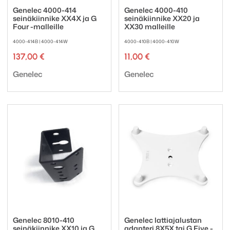
Genelec 4000-414
Genelec 4000-410
seinäkiinnike XX4X ja G
seinäkiinnike XX20 ja
Four -malleille
XX30 malleille
4000-414B | 4000-414W
4000-410B | 4000-410W
137,00
€
11,00
€
Tuotemerkki:
Tuotemerkki:
Genelec
Genelec
Genelec 8010-410
Genelec lattiajalustan
seinäkiinnike XX10 ja G
adapteri 8X5X tai G Five -