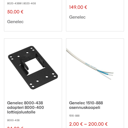
8020-438W | 8020-408
149,00
€
50,00
€
Tuotemerkki:
Genelec
Tuotemerkki:
Genelec
Genelec 8000-438
Genelec 1510-888
adapteri 8000-400
asennuskaapeli
lattiajalustalle
1510-888
8000-438
Hintaluok
2,00
€
–
200,00
€