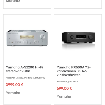
Marantz
Yamaha A-S2200 Hi-Fi
Yamaha RX500A 7.2-
stereovahvistin
kanavainen 8K AV-
viritinvahvistin
Klassinen ulkoasu, moderni suorituskyky
Kotiteatteri, joka toimii
3999,00
€
699,00
€
Tuotemerkki:
Yamaha
Tuotemerkki:
Yamaha