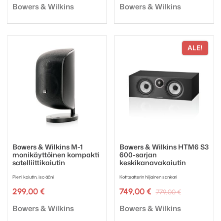
Tuotemerkki:
Tuotemerkki:
oli:
on:
Bowers & Wilkins
Bowers & Wilkins
298,00 €.
223,50 €.
ALE!
Bowers & Wilkins M-1
Bowers & Wilkins HTM6 S3
monikäyttöinen kompakti
600-sarjan
satelliittikaiutin
keskikanavakaiutin
Pieni kaiutin, iso ääni
Kotiteatterin hiljainen sankari
Alkuperäi
Nykyinen
299,00
€
749,00
€
779,00
€
hinta
hinta
Tuotemerkki:
Tuotemerkki:
oli:
on:
Bowers & Wilkins
Bowers & Wilkins
779,00 €.
749,00 €.