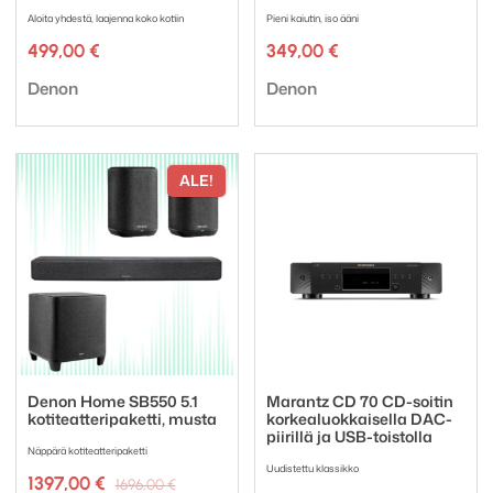
Aloita yhdestä, laajenna koko kotiin
Pieni kaiutin, iso ääni
499,00
€
349,00
€
Tuotemerkki:
Tuotemerkki:
Denon
Denon
ALE!
Denon Home SB550 5.1
Marantz CD 70 CD-soitin
kotiteatteripaketti, musta
korkealuokkaisella DAC-
piirillä ja USB-toistolla
Näppärä kotiteatteripaketti
Uudistettu klassikko
Alkuperäinen
Nykyinen
1397,00
€
1696,00
€