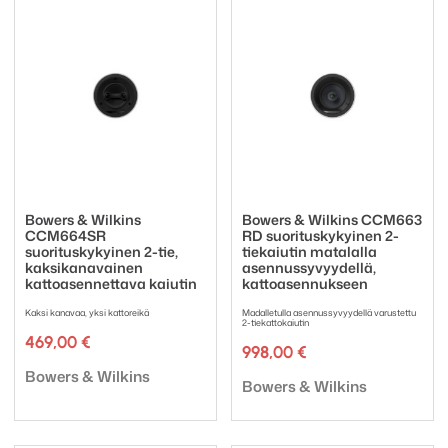
Bowers & Wilkins
Bowers & Wilkins CCM663
CCM664SR
RD suorituskykyinen 2-
suorituskykyinen 2-tie,
tiekaiutin matalalla
kaksikanavainen
asennussyvyydellä,
kattoasennettava kaiutin
kattoasennukseen
Kaksi kanavaa, yksi kattoreikä
Madalletulla asennussyvyydellä varustettu
2-tiekattokaiutin
469,00
€
998,00
€
Tuotemerkki:
Bowers & Wilkins
Tuotemerkki:
Bowers & Wilkins