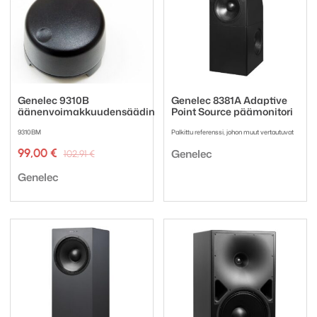
Genelec 9310B
Genelec 8381A Adaptive
äänenvoimakkuudensäädin
Point Source päämonitori
9310BM
Palkittu referenssi, johon muut vertautuvat
Tuotemerkki:
Alkuperäinen
Nykyinen
99,00
€
Genelec
102,91
€
hinta
hinta
Tuotemerkki:
oli:
on:
Genelec
102,91 €.
99,00 €.