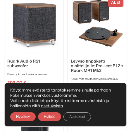
ALE!
Ruark Audio RS1
Levysoitinpaketti
subwoofer
aloittelijalle: Pro-Ject E1.2 +
Ruark MR1 Mk3
Basso, joka kuuluu olohuoneeseen
Kaikki mitä tarvitset levyjen kuunteluun
399,00
€
Alkuperäi
Nykyinen
827,00
€
868,00
€
Käytämme evästeitä tarjotaksemme sinulle parhaan
Tuotemerkki:
hinta
hinta
Ruark Audio
kokemuksen verkkosivustollamme.
Tuotemerkki:
oli:
on:
Pro-Ject
Ruark Audio
Voit saada lisätietoja käyttämistämme evästeistä ja
868,00 €.
827,00 €.
hallinnoida niitä
asetuksista
.
Hyväksy
Hylkää
Asetukset
ALE!