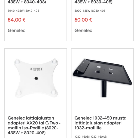
438W + 8040-408)
438W + 8030-408)
8040-438W | 8040-408
8030-438W | 8030-408
54,00
€
50,00
€
Tuotemerkki:
Tuotemerkki:
Genelec
Genelec
Genelec lattiajalustan
Genelec 1032-450 musta
adapteri XX20 tai G Two -
lattiajalustan adapteri
mallin Iso-Podille (8020-
1032-mallille
438W + 8020-408)
1032-450B | 1032-450AB