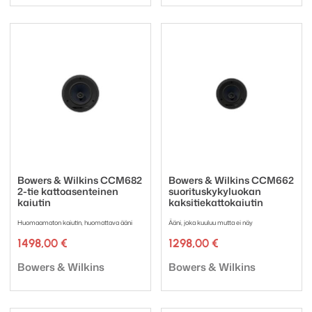
Bowers & Wilkins CCM682
Bowers & Wilkins CCM662
2-tie kattoasenteinen
suorituskykyluokan
kaiutin
kaksitiekattokaiutin
Huomaamaton kaiutin, huomattava ääni
Ääni, joka kuuluu mutta ei näy
1498,00
€
1298,00
€
Tuotemerkki:
Tuotemerkki:
Bowers & Wilkins
Bowers & Wilkins