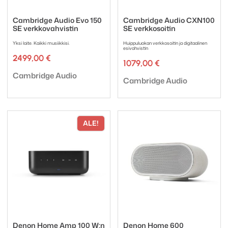
Cambridge Audio Evo 150
Cambridge Audio CXN100
SE verkkovahvistin
SE verkkosoitin
Yksi laite. Kaikki musiikkisi.
Huippuluokan verkkosoitin ja digitaalinen
esivahvistin
2499,00
€
1079,00
€
Tuotemerkki:
Cambridge Audio
Tuotemerkki:
Cambridge Audio
ALE!
Denon Home Amp 100 W:n
Denon Home 600