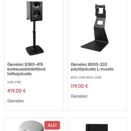
Genelec S360-415
Genelec 8000-333
korkeussäädettävä
pöytäjalusta L-muoto
lattiajalusta
8000-333B | 8000-333W
S360-415B
119,00
€
419,00
€
Tuotemerkki:
Genelec
Tuotemerkki:
Genelec
ALE!