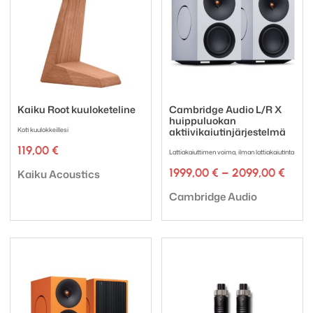
Kaiku Root kuuloketeline
Cambridge Audio L/R X
huippuluokan
Koti kuulokkeillesi
aktiivikaiutinjärjestelmä
119,00
€
Lattiakaiuttimen voima, ilman lattiakaiutinta
Tuotemerkki:
Hinta
1999,00
€
–
2099,00
€
Kaiku Acoustics
1999,
Tuotemerkki:
-
Cambridge Audio
2099