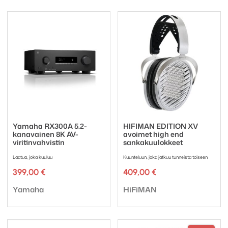
Yamaha RX300A 5.2-
HIFIMAN EDITION XV
kanavainen 8K AV-
avoimet high end
viritinvahvistin
sankakuulokkeet
Laatua, joka kuuluu
Kuunteluun, joka jatkuu tunneista toiseen
399,00
€
409,00
€
Tuotemerkki:
Tuotemerkki:
Yamaha
HiFiMAN