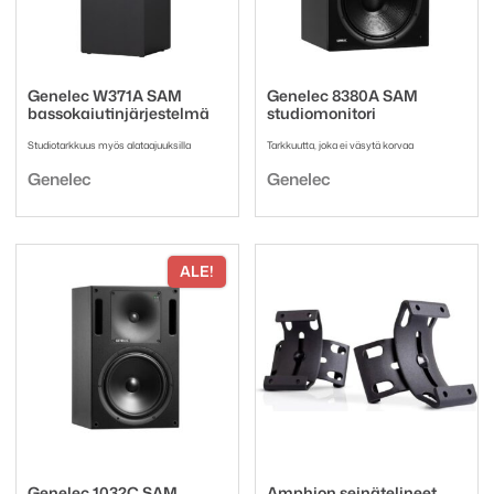
Genelec W371A SAM
Genelec 8380A SAM
bassokaiutinjärjestelmä
studiomonitori
Studiotarkkuus myös alataajuuksilla
Tarkkuutta, joka ei väsytä korvaa
Tuotemerkki:
Tuotemerkki:
Genelec
Genelec
ALE!
Genelec 1032C SAM
Amphion seinätelineet