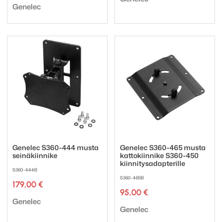
Tuotemerkki:
Genelec
Genelec S360-444 musta
Genelec S360-465 musta
seinäkiinnike
kattokiinnike S360-450
kiinnitysadapterille
S360-444B
S360-465B
179,00
€
95,00
€
Tuotemerkki:
Genelec
Tuotemerkki:
Genelec