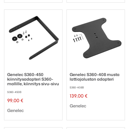
Genelec S360-450
Genelec S360-408 musta
kiinnitysadapteri S360-
lattiajalustan adapteri
mallille, kiinnitys sivu-sivu
S360-408B
S360-450B
139,00
€
99,00
€
Tuotemerkki:
Genelec
Tuotemerkki:
Genelec