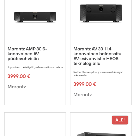
Marantz AMP 30 6-
Marantz AV 30 11.4
kanavainen AV-
kanavainen balansoitu
päätevahvistin
AV-esivahvistin HEOS
teknologialla
Japanilaista käsityötä, referenssitason tehoa
Kotiteatterin sydän, jossa musiikki ei jää
3999,00
€
taka-alalle
3999,00
€
Tuotemerkki:
Marantz
Tuotemerkki:
Marantz
ALE!