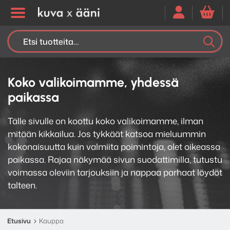
Etsi:
K
H
Koko valikoimamme, yhdessä
paikassa
Tälle sivulle on koottu koko valikoimamme, ilman
mitään kikkailua. Jos tykkäät katsoa mieluummin
kokonaisuutta kuin valmiita poimintoja, olet oikeassa
paikassa. Rajaa näkymää sivun suodattimilla, tutustu
voimassa oleviin tarjouksiin ja nappaa parhaat löydöt
talteen.
Etusivu
Kauppa