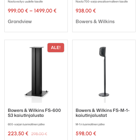
Nosta esitys uudelle tasolle
Nosta 700-sarja ansaitsemalleen tasolle
Hintaluokka:
999,00
€
–
1499,00
€
938,00
€
999,00 €
Tuotemerkki:
Tuotemerkki:
-
Grandview
Bowers & Wilkins
1499,00 €
ALE!
Bowers & Wilkins FS-600
Bowers & Wilkins FS-M-1-
S3 kaiutinjalusta
kaiutinjalustat
600-sarjan luonnollinen jatke
M-1:n luonnollinen jatke
Alkuperäinen
Nykyinen
223,50
€
598,00
€
298,00
€
hinta
hinta