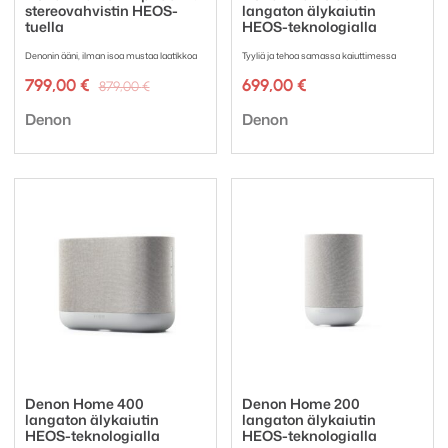
stereovahvistin HEOS-
langaton älykaiutin
tuella
HEOS-teknologialla
Denonin ääni, ilman isoa mustaa laatikkoa
Tyyliä ja tehoa samassa kaiuttimessa
Alkuperäinen
Nykyinen
799,00
€
699,00
€
879,00
€
hinta
hinta
Tuotemerkki:
Tuotemerkki:
oli:
on:
Denon
Denon
879,00 €.
799,00 €.
Denon Home 400
Denon Home 200
langaton älykaiutin
langaton älykaiutin
HEOS-teknologialla
HEOS-teknologialla