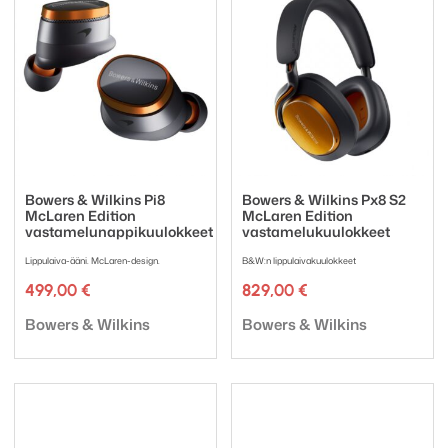
Bowers & Wilkins Pi8
Bowers & Wilkins Px8 S2
McLaren Edition
McLaren Edition
vastamelunappikuulokkeet
vastamelukuulokkeet
Lippulaiva-ääni. McLaren-design.
B&W:n lippulaivakuulokkeet
499,00
€
829,00
€
Tuotemerkki:
Tuotemerkki:
Bowers & Wilkins
Bowers & Wilkins