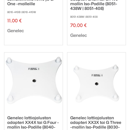
One -malleille
mallin Iso-Podille (8051-
438W | 8051-408)
8010-410B | 8010-410W
8051-438W | 8051-408
11,00
€
70,00
€
Tuotemerkki:
Genelec
Tuotemerkki:
Genelec
Genelec lattiajalustan
Genelec lattiajalustan
adapteri XX4X tai G Four -
adapteri XX3X tai G Three
mallin Iso-Podille (8040-
-mallin Iso-Podille (8030-