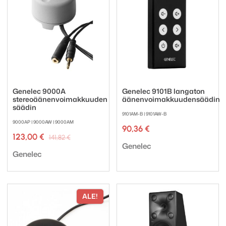
Genelec 9000A
Genelec 9101B langaton
stereoäänenvoimakkuuden
äänenvoimakkuudensäädin
säädin
9101AM-B | 9101AW-B
9000AP | 9000AW | 9000AM
90,36
€
Alkuperäinen
Nykyinen
123,00
€
141,82
€
Tuotemerkki:
hinta
hinta
Genelec
Tuotemerkki:
oli:
on:
Genelec
141,82 €.
123,00 €.
ALE!