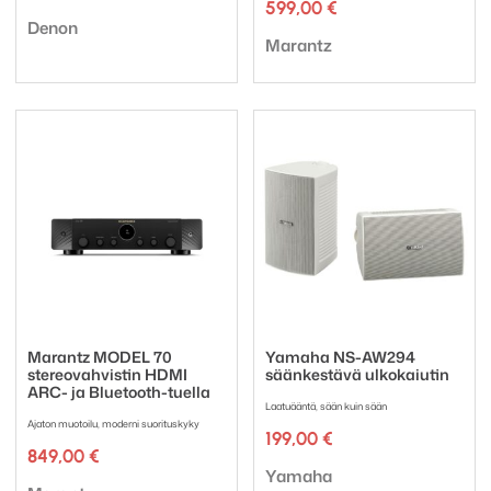
hinta
hinta
599,00
€
Tuotemerkki:
oli:
on:
Denon
Tuotemerkki:
1696,00 €.
1397,00 €.
Marantz
Marantz MODEL 70
Yamaha NS-AW294
stereovahvistin HDMI
säänkestävä ulkokaiutin
ARC- ja Bluetooth-tuella
Laatuääntä, sään kuin sään
Ajaton muotoilu, moderni suorituskyky
199,00
€
849,00
€
Tuotemerkki:
Yamaha
Tuotemerkki: