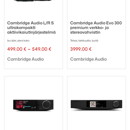
Cambridge Audio L/R S
Cambridge Audio Evo 300
ultrakompakti
premium verkko- ja
aktiivikaiutinjärjestelmä
stereovahvistin
Iso ääni, pieni koko
Tehoa, tarkkuutta, tyyliä
Hintaluokka:
499,00
€
–
549,00
€
3999,00
€
499,00 €
Tuotemerkki:
Tuotemerkki:
-
Cambridge Audio
Cambridge Audio
549,00 €