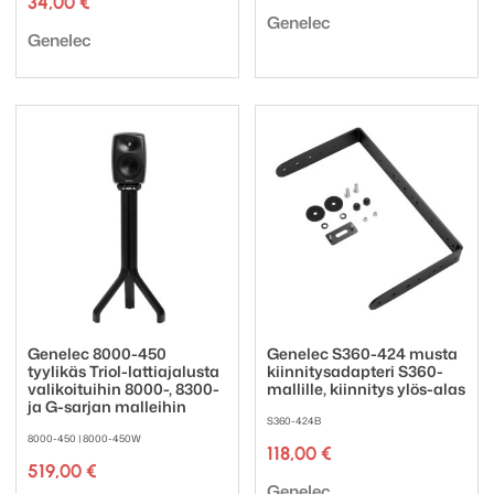
34,00
€
2,00 €
Tuotemerkki:
-
Genelec
Tuotemerkki:
Genelec
200,00 €
Genelec 8000-450
Genelec S360-424 musta
tyylikäs Triol-lattiajalusta
kiinnitysadapteri S360-
valikoituihin 8000-, 8300-
mallille, kiinnitys ylös-alas
ja G-sarjan malleihin
S360-424B
8000-450 | 8000-450W
118,00
€
519,00
€
Tuotemerkki:
Genelec