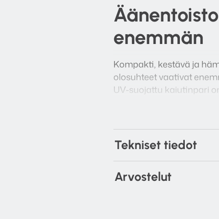
Äänentoisto
enemmän
Kompakti, kestävä ja hä
olosuhteet vaativat enemm
UV-suojattu kaiutinpari 
Tekniset tiedot
Arvostelut