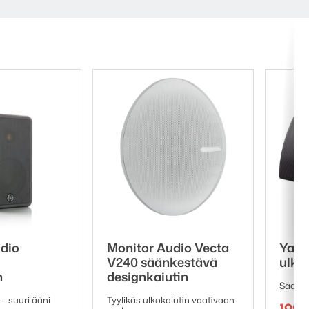
,5 cm diskantti tuottavat
esto takaavat, että
dio
Monitor Audio Vecta
Yam
V240 säänkestävä
ulko
n
designkaiutin
Säänke
– suuri ääni
Tyylikäs ulkokaiutin vaativaan