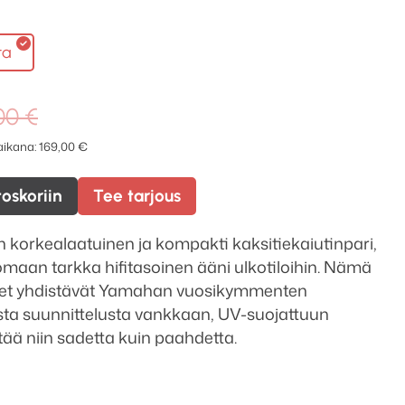
ta
Alkuperäinen
Nykyinen
00
€
hinta
hinta
 aikana:
169,00
€
oli:
on:
229,00 €.
169,00 €.
toskoriin
Tee tarjous
orkealaatuinen ja kompakti kaksitiekaiutinpari,
omaan tarkka hifitasoinen ääni ulkotiloihin. Nämä
met yhdistävät Yamahan vuosikymmenten
ta suunnittelusta vankkaan, UV-suojattuun
tää niin sadetta kuin paahdetta.