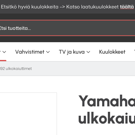
Etsitkö hyviä kuulokkeita –> Katso laatukuulokkeet
täältä
t
Vahvistimet
TV ja kuva
Kuulokkeet
2 ulkokaiuttimet
Yamaha
ulkokai