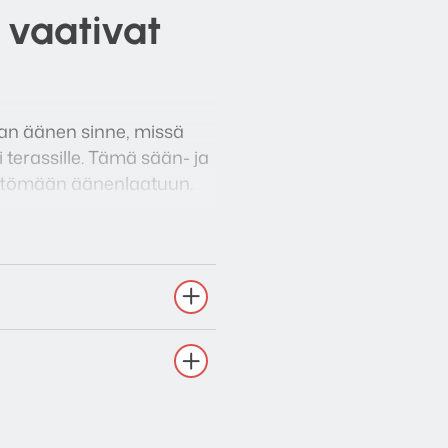
 vaativat
n äänen sinne, missä
terassille. Tämä sään- ja
mättömään äänenlaatuun.