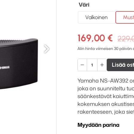
Väri
Valkoinen
Mus
169,00
€
229,
Seuraava
Alin hinta viimeisen 30 päivän
Yamaha
Lisää os
NS-
AW392
Yamaha NS-AW392 on k
ulkokaiuttimet
joka on suunniteltu tu
määrä
säänkestävät kaiutti
kokemuksen akustises
rakenteeseen, joka sie
Myydään parina