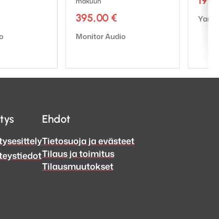
199
makuun
eilyltä. Alumiiniset
395,00
€
Tuote
Yama
kaiuttimet ja huoletta
Tuotemerkki:
o
Monitor Audio
i pöytäkäyttö onnistuu
taan, ja Yamahan 5-
itys
Ehdot
yös ulkotiloissa.
tysesittely
Tietosuoja ja evästeet
Tilaus ja toimitus
teystiedot
Tilausmuutokset