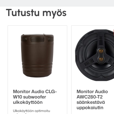
Tutustu myös
Pienikokoinen,
Älä anna koon hämätä: NS-
puhtaan, tasapainoisen j
musiikki kuuluu – selkeästi
“Diskantit, keskiäänet j
Monitor Audio CLG-
Monitor Audio
–
Pixelfriedhof.de – käyt
W10 subwoofer
AWC280-T2
ulkokäyttöön
säänkestävä
Rakennettu so
uppokaiutin
Ulkokäyttöön optimoitu