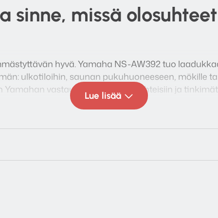
a sinne, missä olosuhteet
mmästyttävän hyvä. Yamaha NS-AW392 tuo laadukkaa
än: ulkotiloihin, saunan pukuhuoneeseen, mökille tai 
on Yamahan vastaus pohjoisiin olosuhteisiin ja tinki
Lue lisää