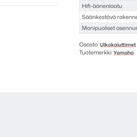
Hifi-äänenlaatu
Säänkestävä rakenn
Monipuoliset asennu
Osasto:
Ulkokaiuttimet
Tuotemerkki:
Yamaha